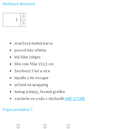
Možnosti doručení
oranžová matná barva
povrch bez efektu
litá fólie 100μm
šíře role fólie 152,5 cm
životnost 5 let a více
lepidlo s Air escape
určené na wrapping
tuning polepy, řezaná grafika
zastavte se u nás v obchodě
AWF STORE
Popis produktu