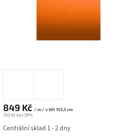
849 Kč
/ m / v šíři 152,5 cm
702 Kč bez DPH
Měrná
Centrální sklad 1 - 2 dny
cena: