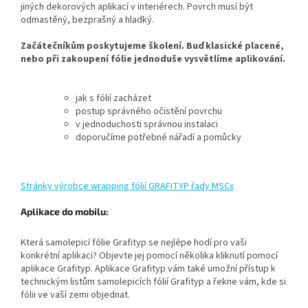
jiných dekorových aplikací v interiérech. Povrch musí být
odmastěný, bezprašný a hladký.
Začátečníkům poskytujeme školení. Buď klasické placené,
nebo při zakoupení fólie jednoduše vysvětlíme aplikování.
jak s fólií zacházet
postup správného očistění povrchu
v jednoduchosti správnou instalaci
doporučíme potřebné nářadí a pomůcky
Stránky výrobce wrapping fólií GRAFITYP řady MSCx
Aplikace do mobilu:
Která samolepicí fólie Grafityp se nejlépe hodí pro vaši
konkrétní aplikaci?
Objevte jej pomocí několika kliknutí pomocí
aplikace Grafityp.
Aplikace Grafityp vám také umožní přístup k
technickým listům samolepicích fólií Grafityp a řekne vám, kde si
fólii ve vaší zemi objednat.