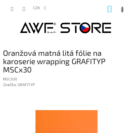
Přejít
NÁKUP
na
CZK
obsah
KOŠÍK
Oranžová matná litá fólie na
karoserie wrapping GRAFITYP
MSCx30
MSCX30
Značka:
GRAFITYP