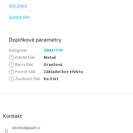
App Store
Google play
Doplňkové parametry
Kategorie
:
GRAFITYP
?
Odstín fólií
:
Matné
?
Barva fólií
:
Oranžová
?
Povrch fólií
:
Základní bez efektu
?
Životnost fólií
:
Do 5 let
Z
á
p
a
Kontakt
t
obchod
@
awf.cz
í