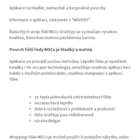
Aplikace na hladké, nemastné a bezprašné povrchy.
Informace o aplikaci, naleznete v "NÁVODY".
Řada litých wrap fólií MSCx Grafityp se vyznačuje vysokou
kvalitou, klasickou matnou pastelovou barvou.
Povrch fólií řady MSCx je hladký a matný.
Aplikace se provádí suchou metodou. Lepidlo fólie je opatřené
kanálky ( Air escape technology), umožňuje snadnou aplikaci bez
bublin s možným polohováním, snadnou manipulací a aplikací
fólie.
za tepla jednoduchá odstranitelnost fólie
nezanechává lepidlo
dobrá roztažnost v prohlubních a prolisech
fólie Grafityp jsou stálobarevné
výroba Belgie
Wrapping fólie MSCx je možné použít i k polepům nábytku, nebo