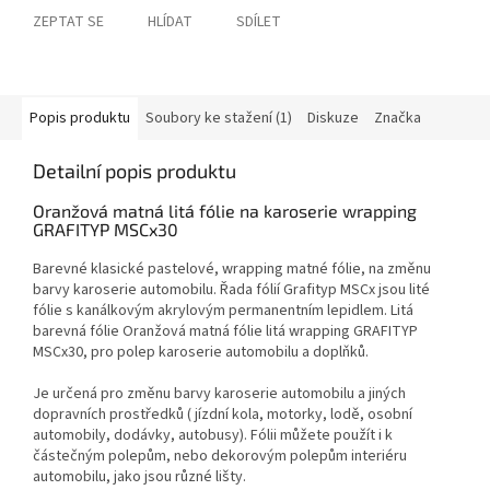
ZEPTAT SE
HLÍDAT
SDÍLET
Popis produktu
Soubory ke stažení (1)
Diskuze
Značka
Detailní popis produktu
Oranžová matná litá fólie na karoserie wrapping
GRAFITYP MSCx30
Barevné klasické pastelové, wrapping matné fólie, na změnu
barvy karoserie automobilu. Řada fólií Grafityp MSCx jsou lité
fólie s kanálkovým akrylovým permanentním lepidlem. Litá
barevná fólie Oranžová matná fólie litá wrapping GRAFITYP
MSCx30, pro polep karoserie automobilu a doplňků.
Je určená pro změnu barvy karoserie automobilu a jiných
dopravních prostředků ( jízdní kola, motorky, lodě, osobní
automobily, dodávky, autobusy). Fólii můžete použít i k
částečným polepům, nebo dekorovým polepům interiéru
automobilu, jako jsou různé lišty.