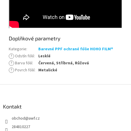
Doplňkové parametry
Kategorie
:
Barevné PPF ochrané fólie HOHO FILM®
?
Odstín fólií
:
Lesklé
?
Barva fólií
:
Červená, Stříbrná, Růžová
?
Povrch fólií
:
Metalické
Z
á
p
a
Kontakt
t
obchod
@
awf.cz
í
284810227