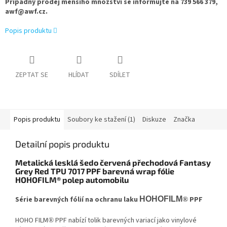
Případný prodej menšího množství se informujte na 739 566 379,
awf@awf.cz.
Popis produktu
ZEPTAT SE
HLÍDAT
SDÍLET
Popis produktu
Soubory ke stažení (1)
Diskuze
Značka
Detailní popis produktu
Metalická lesklá šedo červená přechodová Fantasy
Grey Red TPU 7017 PPF barevná wrap fólie
HOHOFILM® polep automobilu
Série barevných fólií na ochranu laku
HOHOFILM
PPF
®
HOHO FILM
PPF nabízí tolik barevných variací jako vinylové
®