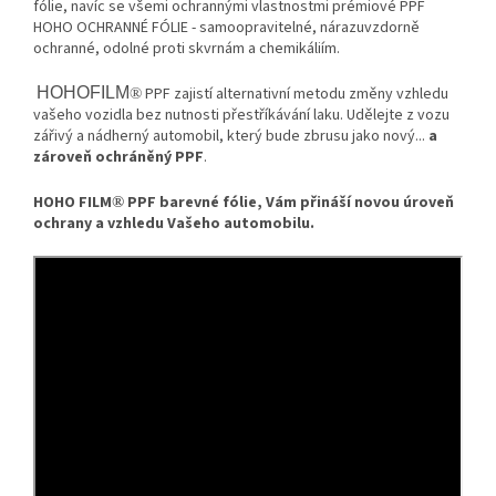
fólie, navíc se všemi ochrannými vlastnostmi prémiové PPF
HOHO OCHRANNÉ FÓLIE - samoopravitelné, nárazuvzdorně
ochranné, odolné proti skvrnám a chemikáliím.
HOHOFILM
PPF zajistí alternativní metodu změny vzhledu
®
vašeho vozidla bez nutnosti přestříkávání laku. Udělejte z vozu
zářivý a nádherný automobil, který bude zbrusu jako nový...
a
zároveň ochráněný PPF
.
HOHO FILM
PPF barevné fólie, Vám přináší novou úroveň
®
ochrany a vzhledu Vašeho automobilu.