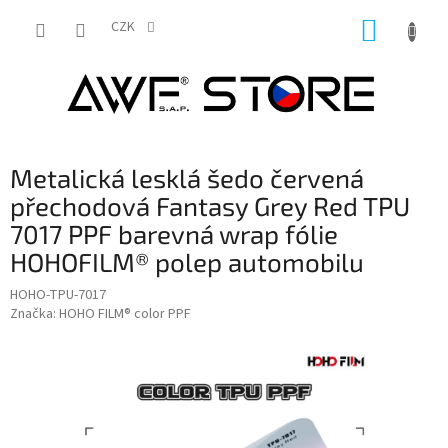
Přejít
NÁKUP
na
CZK
obsah
KOŠÍK
Metalická lesklá šedo červená
přechodová Fantasy Grey Red TPU
7017 PPF barevná wrap fólie
HOHOFILM® polep automobilu
HOHO-TPU-7017
Značka:
HOHO FILM® color PPF