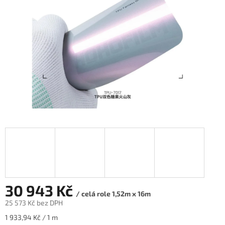
30 943 Kč
/ celá role 1,52m x 16m
25 573 Kč bez DPH
Měrná
1 933,94 Kč / 1 m