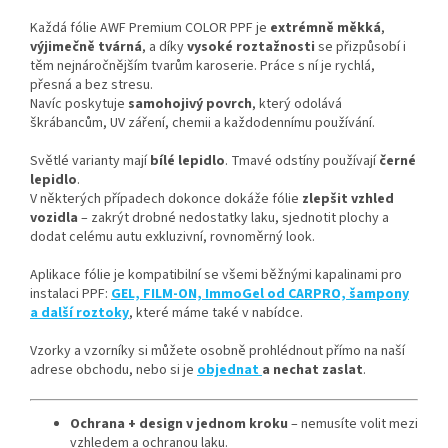
Každá fólie AWF Premium COLOR PPF je
extrémně měkká
,
výjimečně tvárná
, a díky
vysoké roztažnosti
se přizpůsobí i
těm nejnáročnějším tvarům karoserie. Práce s ní je rychlá,
přesná a bez stresu.
Navíc poskytuje
samohojivý povrch
, který odolává
škrábancům, UV záření, chemii a každodennímu používání.
Světlé varianty mají
bílé lepidlo
. Tmavé odstíny používají
černé
lepidlo
.
V některých případech dokonce dokáže fólie
zlepšit vzhled
vozidla
– zakrýt drobné nedostatky laku, sjednotit plochy a
dodat celému autu exkluzivní, rovnoměrný look.
Aplikace fólie je kompatibilní se všemi běžnými kapalinami pro
instalaci PPF:
GEL, FILM-ON, ImmoGel od CARPRO, šampony
a další roztoky
, které máme také v nabídce.
Vzorky a vzorníky si můžete osobně prohlédnout přímo na naší
adrese obchodu, nebo si je
objednat
a nechat zaslat
.
Ochrana + design v jednom kroku
– nemusíte volit mezi
vzhledem a ochranou laku.