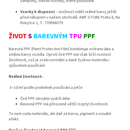
šampony, vlastní roztoky, které používáte.
Vzorky k dispozici
– možnost vidět reálné barvy ještě
před nákupem v našem obchodě. AWF STORE Praha 8, Na
Rokytce 2, T.: 739566379
ŽIVOT
S
BAREVNÝM
TPU
PPF
Barevná PPF (Paint Protection Film) kombinuje ochranu laku a
změnu barvy vozidla. Oproti čiré PPF má však širší rozmezí
životnosti, což je zcela normální a dané fyzikou materiálu i
způsobem používání.
Reálná životnost:
5–10 let podle podmínek používání a péče
Čiré PPF obvykle vydrží déle
Barevné PPF má přirozeně větší rozptyl životnosti
To není vada materiálu, ale daň za barvu, pigment a vizuální
efekt.