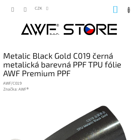
Přejít
NÁKUP
na
CZK
obsah
KOŠÍK
Metalic Black Gold C019 černá
metalická barevná PPF TPU fólie
AWF Premium PPF
AWF/C019
Značka:
AWF®