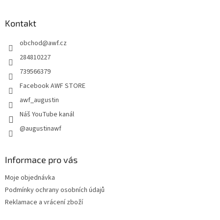
á
p
a
Kontakt
t
obchod
@
awf.cz
í
284810227
739566379
Facebook AWF STORE
awf_augustin
Náš YouTube kanál
@augustinawf
Informace pro vás
Moje objednávka
Podmínky ochrany osobních údajů
Reklamace a vrácení zboží