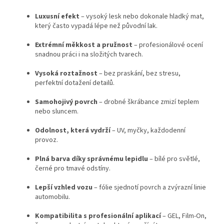
Luxusní efekt
– vysoký lesk nebo dokonale hladký mat,
který často vypadá lépe než původní lak.
Extrémní měkkost a pružnost
– profesionálové ocení
snadnou práci i na složitých tvarech.
Vysoká roztažnost
– bez praskání, bez stresu,
perfektní dotažení detailů.
Samohojivý povrch
– drobné škrábance zmizí teplem
nebo sluncem.
Odolnost, která vydrží
– UV, myčky, každodenní
provoz.
Plná barva díky správnému lepidlu
– bílé pro světlé,
černé pro tmavé odstíny.
Lepší vzhled vozu
– fólie sjednotí povrch a zvýrazní linie
automobilu.
Kompatibilita s profesionální aplikací
– GEL, Film-On,