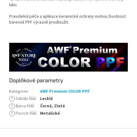
laku.
Pravidelná péče a aplikace keramické ochrany mohou životnost
barevné PPF výrazně prodloužit.
Doplňkové parametry
Kategorie
:
AWF Premium COLOR PPF
?
Odstín fólií
:
Lesklé
?
Barva fólií
:
Černá, Zlatá
?
Povrch fólií
:
Metalické
Z