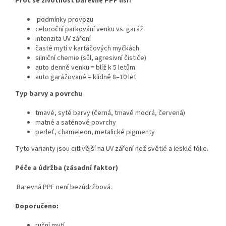
Proč se životnost barevné PPF liší?
podmínky provozu
celoroční parkování venku vs. garáž
intenzita UV záření
časté mytí v kartáčových myčkách
silniční chemie (sůl, agresivní čističe)
auto denně venku = blíž k 5 letům
auto garážované = klidně 8–10 let
Typ barvy a povrchu
tmavé, syté barvy (černá, tmavě modrá, červená)
matné a saténové povrchy
perleť, chameleon, metalické pigmenty
Tyto varianty jsou citlivější na UV záření než světlé a lesklé fólie.
Péče a údržba (zásadní faktor)
Barevná PPF není bezúdržbová.
Doporučeno:
ruční mytí