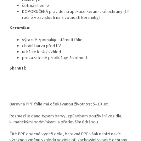
šetrná chemie
DOPORUČENÁ pravidelná aplikace keramické ochrany (1×
ročně v závislosti na životnosti keramiky)
Keramika:
výrazně zpomaluje stárnutí fólie
chrání barvu před UV
udržuje lesk / vzhled
prokazatelně prodlužuje životnost
Shrnutí:
Barevná PPF fólie má očekávanou životnost 5–10 let.
Rozmezí je dáno typem barvy, způsobem používání vozidla,
klimatickými podmínkami a především údržbou.
Čiré PPF obecně vydrží déle, barevná PPF však nabízí navíc
výraznou změnu vzhledu vozidla při zachování vysoké ochrany