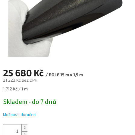
25 680 Kč
/ ROLE 15 m x 1,5 m
21 223 Kč bez DPH
Měrná
1 712 Kč / 1 m
cena:
Skladem - do 7 dnů
Možnosti doručení