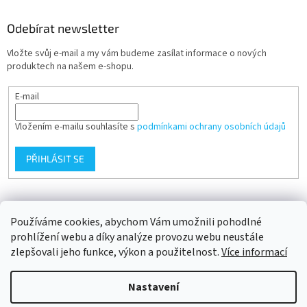
Odebírat newsletter
Vložte svůj e-mail a my vám budeme zasílat informace o nových
produktech na našem e-shopu.
E-mail
Vložením e-mailu souhlasíte s
podmínkami ochrany osobních údajů
PŘIHLÁSIT SE
Přijímáme online platby
Používáme cookies, abychom Vám umožnili pohodlné
prohlížení webu a díky analýze provozu webu neustále
zlepšovali jeho funkce, výkon a použitelnost.
Více informací
Nastavení
Vytvořil Shoptet