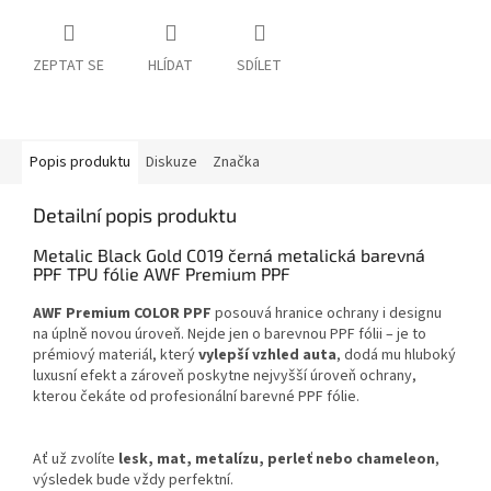
ZEPTAT SE
HLÍDAT
SDÍLET
Popis produktu
Diskuze
Značka
Detailní popis produktu
Metalic Black Gold C019 černá metalická barevná
PPF TPU fólie AWF Premium PPF
AWF Premium COLOR PPF
posouvá hranice ochrany i designu
na úplně novou úroveň. Nejde jen o barevnou PPF fólii – je to
prémiový materiál, který
vylepší vzhled auta
, dodá mu hluboký
luxusní efekt a zároveň poskytne nejvyšší úroveň ochrany,
kterou čekáte od profesionální barevné PPF fólie.
Ať už zvolíte
lesk, mat, metalízu, perleť nebo chameleon
,
výsledek bude vždy perfektní.