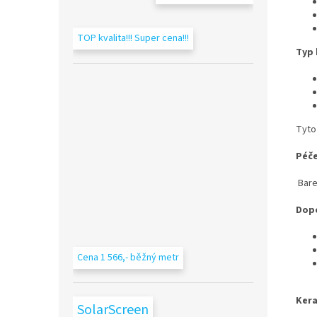
TOP kvalita!!! Super cena!!!
Typ 
Tyto 
Péče
Bare
Dop
Cena 1 566,- běžný metr
Kera
SolarScreen