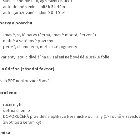
silniční chemie (sůl, agresivní čističe)
auto denně venku = blíž k 5 letům
auto garážované = klidně 8–10 let
barvy a povrchu
tmavé, syté barvy (černá, tmavě modrá, červená)
matné a saténové povrchy
perleť, chameleon, metalické pigmenty
varianty jsou citlivější na UV záření než světlé a lesklé fólie.
 a údržba (zásadní faktor)
vná PPF není bezúdržbová.
oručeno:
ruční mytí
šetrná chemie
DOPORUČENÁ pravidelná aplikace keramické ochrany (1× ročně v závislos
životnosti keramiky)
mika: