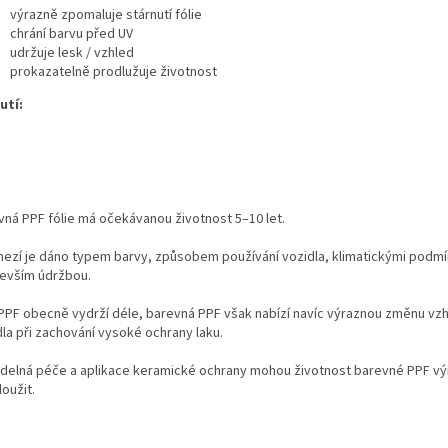
výrazně zpomaluje stárnutí fólie
chrání barvu před UV
udržuje lesk / vzhled
prokazatelně prodlužuje životnost
utí:
vná PPF fólie má očekávanou životnost 5–10 let.
ezí je dáno typem barvy, způsobem používání vozidla, klimatickými podmí
evším údržbou.
 PPF obecně vydrží déle, barevná PPF však nabízí navíc výraznou změnu vz
dla při zachování vysoké ochrany laku.
idelná péče a aplikace keramické ochrany mohou životnost barevné PPF v
oužit.