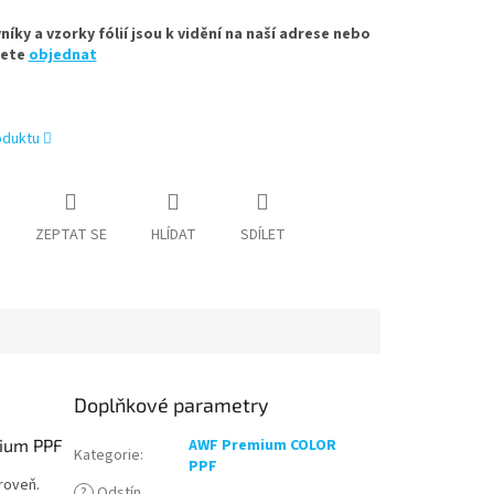
íky a vzorky fólií jsou k vidění na naší adrese nebo
žete
objednat
oduktu
ZEPTAT SE
HLÍDAT
SDÍLET
Doplňkové parametry
mium PPF
AWF Premium COLOR
Kategorie
:
PPF
roveň.
?
Odstín