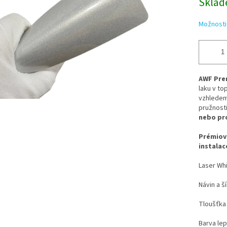
Sklad
Možnosti
AWF Pre
laku v to
vzhledem.
pružnosti
nebo pr
Prémiová
instalac
Laser Whi
Návin a š
Tloušťka 
Barva lep