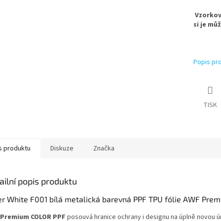
Vzorkovn
si je mů
Popis pr
TISK
s produktu
Diskuze
Značka
ailní popis produktu
er White F001 bílá metalická barevná PPF TPU fólie AWF Pre
 Premium COLOR PPF
posouvá hranice ochrany i designu na úplně novou ú