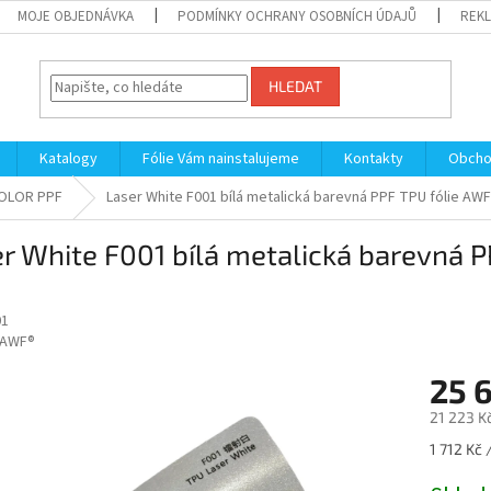
MOJE OBJEDNÁVKA
PODMÍNKY OCHRANY OSOBNÍCH ÚDAJŮ
REKL
HLEDAT
Katalogy
Fólie Vám nainstalujeme
Kontakty
Obcho
OLOR PPF
Laser White F001 bílá metalická barevná PPF TPU fólie A
r White F001 bílá metalická barevná 
01
AWF®
25 
21 223 K
Měrná
1 712 Kč 
cena: