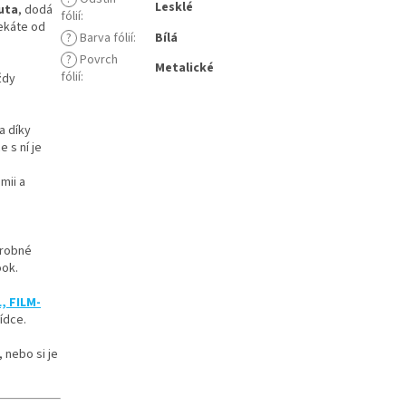
Lesklé
auta
, dodá
fólií
:
čekáte od
?
Barva fólií
:
Bílá
?
Povrch
Metalické
fólií
:
ždy
 a díky
 s ní je
mii a
drobné
ook.
, FILM-
ídce.
 nebo si je