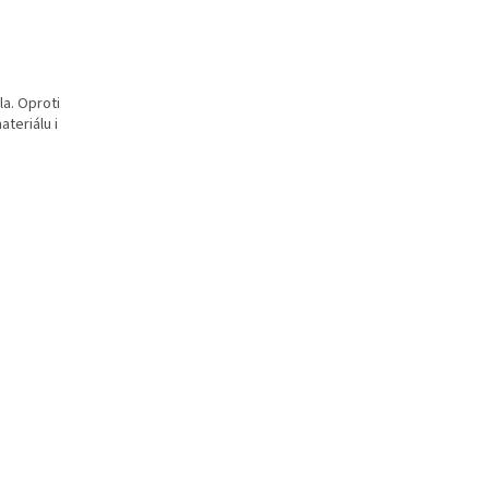
la. Oproti
ateriálu i