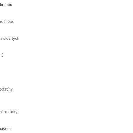
chranou
adá lépe
a složitých
lů.
odstíny.
ní roztoky,
 našem