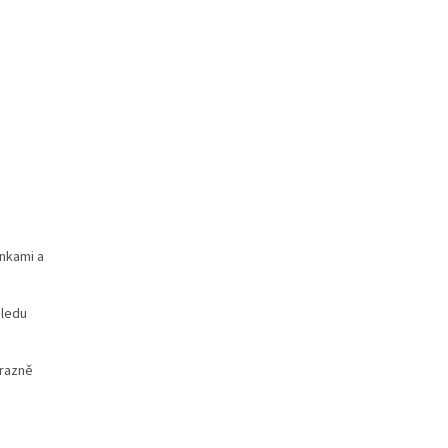
nkami a
hledu
ýrazně