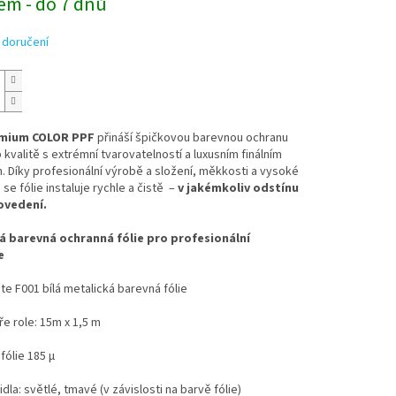
em - do 7 dnů
 doručení
mium COLOR PPF
přináší špičkovou barevnou ochranu
p kvalitě s extrémní tvarovatelností a luxusním finálním
 Díky profesionální výrobě a složení, měkkosti a vysoké
 se fólie instaluje rychle a čistě –
v jakémkoliv odstínu
ovedení.
 barevná ochranná fólie pro profesionální
e
te F001 bílá metalická barevná fólie
íře role: 15m x 1,5 m
fólie 185 µ
idla: světlé, tmavé (v závislosti na barvě fólie)