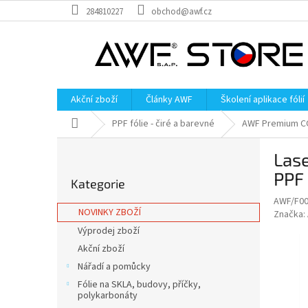
Přejít
284810227
obchod@awf.cz
na
obsah
Akční zboží
Články AWF
Školení aplikace fólií
Domů
PPF fólie - čiré a barevné
AWF Premium C
P
Lase
o
Přeskočit
s
PPF
Kategorie
kategorie
t
AWF/F0
r
NOVINKY ZBOŽÍ
Značka:
a
Výprodej zboží
n
Akční zboží
n
í
Nářadí a pomůcky
p
Fólie na SKLA, budovy, příčky,
a
polykarbonáty