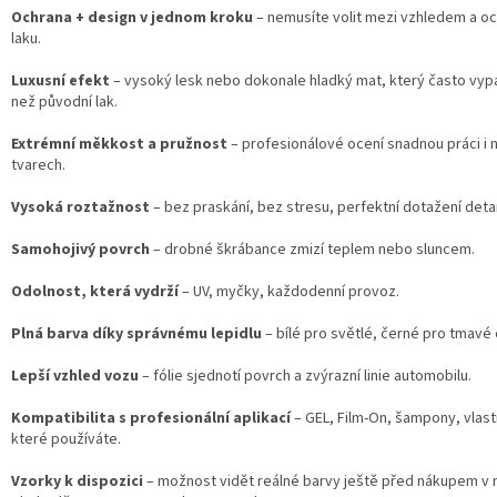
Ochrana + design v jednom kroku
– nemusíte volit mezi vzhledem a o
laku.
Luxusní efekt
– vysoký lesk nebo dokonale hladký mat, který často vyp
než původní lak.
Extrémní měkkost a pružnost
– profesionálové ocení snadnou práci i n
tvarech.
Vysoká roztažnost
– bez praskání, bez stresu, perfektní dotažení detai
Samohojivý povrch
– drobné škrábance zmizí teplem nebo sluncem.
Odolnost, která vydrží
– UV, myčky, každodenní provoz.
Plná barva díky správnému lepidlu
– bílé pro světlé, černé pro tmavé 
Lepší vzhled vozu
– fólie sjednotí povrch a zvýrazní linie automobilu.
Kompatibilita s profesionální aplikací
– GEL, Film-On, šampony, vlast
které používáte.
Vzorky k dispozici
– možnost vidět reálné barvy ještě před nákupem v