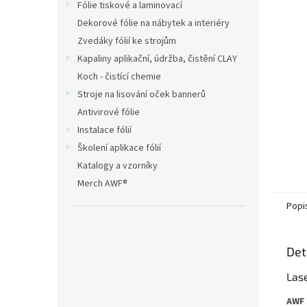
Fólie tiskové a laminovací
Dekorové fólie na nábytek a interiéry
Zvedáky fólií ke strojům
Kapaliny aplikační, údržba, čistění CLAY
Koch - čistící chemie
Stroje na lisování oček bannerů
Antivirové fólie
Instalace fólií
Školení aplikace fólií
Katalogy a vzorníky
Merch AWF®
Popi
Det
Las
AWF