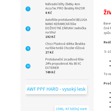
Náhradní břity žiletky 4cm
AccuTec PRO škrabky RAZOR
ŽI
6 Kč
Autofólie protisluneční BELUGA
Bare
NANO KERAMICKÁ fólie
čiré 
DOŽIVOTNÍ ZÁRUKA !Jednička
na trhu!
způs
192 Kč
Reál
Chizz Plastová stěrka škrabka
na fólie tvrdá Chizzler růžová
5–10
27 Kč
Protisluneční zrcadlová fólie
24% propustnost Alu 80 XC
EXTERIER
749 Kč
To ne
Proč
AWF PPF HARD - vysoký lesk
1566,- Kč běžný metr