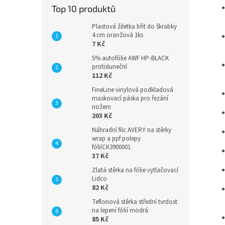
Top 10 produktů
Plastová žiletka břit do škrabky
4 cm oranžová 1ks
7 Kč
5% autofólie AWF HP-BLACK
protisluneční
112 Kč
FineLine vinylová podkladová
maskovací páska pro řezání
nožem
203 Kč
Náhradní filc AVERY na stěrky
wrap a ppf polepy
fóliíCK3900001
37 Kč
Zlatá stěrka na fólie vytlačovací
Lidco
82 Kč
Teflonová stěrka střední tvrdost
na lepení fólií modrá
85 Kč