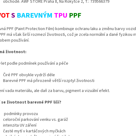
obchodě. AWF STORE Praha 8, Na Rokytce 2, T.: 739566379
VOT
S
BAREVNÝM
TPU
PPF
vná PPF (Paint Protection Film) kombinuje ochranu laku a změnu barvy vozid
PPF má však širší rozmezí životnosti, což je zcela normální a dané fyzikou m
obem používání.
ná životnost:
 let podle podmínek používání a péče
Čiré PPF obvykle vydrží déle
Barevné PPF má přirozeně větší rozptyl životnosti
ní vada materiálu, ale daň za barvu, pigment a vizuální efekt.
 se životnost barevné PPF liší?
podmínky provozu
celoroční parkování venku vs. garáž
intenzita UV záření
časté mytí v kartáčových myčkách