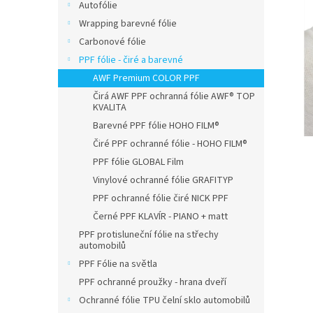
n
Autofólie
e
Wrapping barevné fólie
l
Carbonové fólie
PPF fólie - čiré a barevné
AWF Premium COLOR PPF
Čirá AWF PPF ochranná fólie AWF® TOP
KVALITA
Barevné PPF fólie HOHO FILM®
Čiré PPF ochranné fólie - HOHO FILM®
PPF fólie GLOBAL Film
Vinylové ochranné fólie GRAFITYP
PPF ochranné fólie čiré NICK PPF
Černé PPF KLAVÍR - PIANO + matt
PPF protisluneční fólie na střechy
automobilů
PPF Fólie na světla
PPF ochranné proužky - hrana dveří
Ochranné fólie TPU čelní sklo automobilů