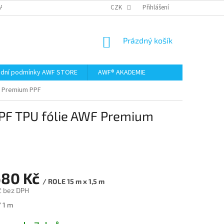
AMACE A VRÁCENÍ ZBOŽÍ
CZK
Přihlášení
NÁKUPNÍ
Prázdný košík
KOŠÍK
dní podmínky AWF STORE
AWF® AKADEMIE
WF Premium PPF
PPF TPU fólie AWF Premium
680 Kč
/ ROLE 15 m x 1,5 m
č bez DPH
/ 1 m