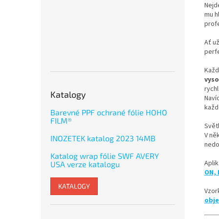
Nejde
mu h
profe
Ať už
perfe
Každ
vyso
rychl
Katalogy
Naví
každ
Barevné PPF ochrané fólie HOHO
FILM®
Světl
V ně
INOZETEK katalog 2023 14MB
nedo
Katalog wrap fólie SWF AVERY
Aplik
USA verze katalogu
ON, 
KATALOGY
Vzor
obj