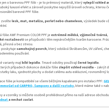
 jen o barevnou PPF fólii – je to prémiový materiál, který
vylepší vzhled 
luboký luxusní efekt a zároveň poskytne nejvyšší úroveň ochrany, kterou 
sionální barevné PPF fólie.
 zvolíte
lesk, mat, metalízu, perleť nebo chameleon
, výsledek bude v
ktní.
á fólie AWF Premium COLOR PPF je
extrémně měkká
,
výjimečně tvárná
,
ké roztažnosti
se přizpůsobí i těm nejnáročnějším tvarům karoserie. Práce
á, přesná a bez stresu.
c poskytuje
samohojivý povrch
, který odolává škrábancům, UV záření, che
odennímu používání.
é varianty mají
bílé lepidlo
. Tmavé odstíny používají
černé lepidlo
.
kterých případech dokonce dokáže fólie
zlepšit vzhled vozidla
– zakrýt 
statky laku, sjednotit plochy a dodat celému autu exkluzivní, rovnoměrný l
ace fólie je kompatibilní se všemi běžnými kapalinami pro instalaci PPF:
GEL
ImmoGel od CARPRO, šampony a další roztoky
, které máme také v nab
ky a vzorníky si můžete osobně prohlédnout přímo na naší adrese obchodu,
ednat
a nechat zaslat
.