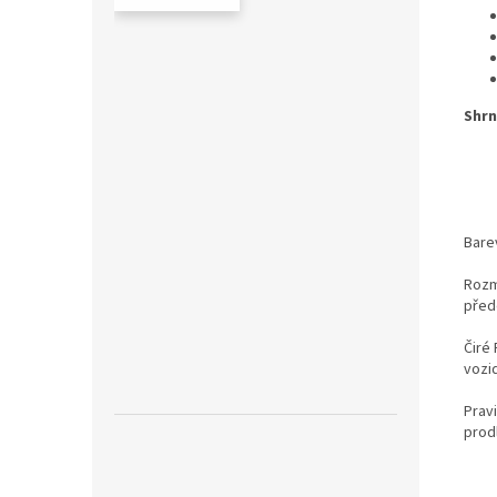
Shrn
Bare
Rozm
před
Čiré
vozi
Prav
prodl