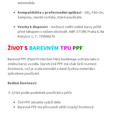
automobilu.
Kompatibilita s profesionální aplikací
– GEL, Film-On,
šampony, vlastní roztoky, které používáte.
Vzorky k dispozici
– možnost vidět reálné barvy ještě
před nákupem v našem obchodě. AWF STORE Praha 8, Na
Rokytce 2, T.: 739566379
ŽIVOT
S
BAREVNÝM
TPU
PPF
Barevná PPF (Paint Protection Film) kombinuje ochranu laku a
změnu barvy vozidla. Oproti čiré PPF má však širší rozmezí
životnosti, což je zcela normální a dané fyzikou materiálu i
způsobem používání.
Reálná životnost:
5–10 let podle podmínek používání a péče
Čiré PPF obvykle vydrží déle
Barevné PPF má přirozeně větší rozptyl životnosti