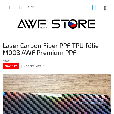
Přejít
NÁKUP
na
CZK
obsah
KOŠÍK
Laser Carbon Fiber PPF TPU fólie
M003 AWF Premium PPF
M003
Značka:
AWF®
Novinka