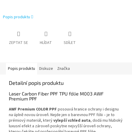
Popis produktu
ZEPTAT SE
HLÍDAT
SDÍLET
Popis produktu
Diskuze
Značka
Detailní popis produktu
Laser Carbon Fiber PPF TPU fólie M003 AWF
Premium PPF
AWF Premium COLOR PPF
posouvá hranice ochrany i designu
na úplně novou úroveň. Nejde jen o barevnou PPF fólii – je to
prémiový materiál, který
vylepší vzhled auta
, dodá mu hluboký
luxusní efekt a zároveň poskytne nejvyšší úroveň ochrany,
kterou čekáte od profesionální barevné PPF fólie.