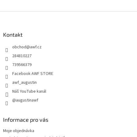
Z
á
p
a
Kontakt
t
obchod
@
awf.cz
í
284810227
739566379
Facebook AWF STORE
awf_augustin
Náš YouTube kanál
@augustinawf
Informace pro vás
Moje objednávka