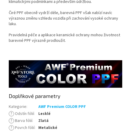
klimatickými podmínkami a především údržbou.
Čiré PPF obecně vydrží déle, barevná PPF však nabízí navíc
výraznou změnu vzhledu vozidla při zachování vysoké ochrany
laku.
Pravidelná péče a aplikace keramické ochrany mohou životnost
barevné PPF výrazně prodloužit.
Doplňkové parametry
Kategorie
:
AWF Premium COLOR PPF
?
Odstín fólií
:
Lesklé
?
Barva fólií
:
Zlatá
?
Povrch fólií
:
Metalické