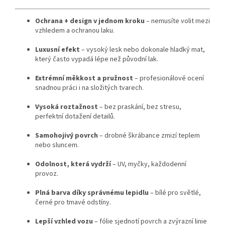
Ochrana + design v jednom kroku
– nemusíte volit mezi
vzhledem a ochranou laku.
Luxusní efekt
– vysoký lesk nebo dokonale hladký mat,
který často vypadá lépe než původní lak.
Extrémní měkkost a pružnost
– profesionálové ocení
snadnou práci i na složitých tvarech.
Vysoká roztažnost
– bez praskání, bez stresu,
perfektní dotažení detailů.
Samohojivý povrch
– drobné škrábance zmizí teplem
nebo sluncem.
Odolnost, která vydrží
– UV, myčky, každodenní
provoz.
Plná barva díky správnému lepidlu
– bílé pro světlé,
černé pro tmavé odstíny.
Lepší vzhled vozu
– fólie sjednotí povrch a zvýrazní linie