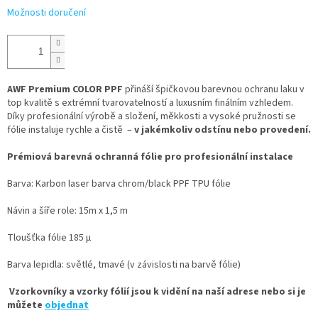
Možnosti doručení
AWF Premium COLOR PPF
přináší špičkovou barevnou ochranu laku v
top kvalitě s extrémní tvarovatelností a luxusním finálním vzhledem.
Díky profesionální výrobě a složení, měkkosti a vysoké pružnosti se
fólie instaluje rychle a čistě –
v jakémkoliv odstínu nebo provedení.
Prémiová barevná ochranná fólie pro profesionální instalace
Barva: Karbon laser barva chrom/black PPF TPU fólie
Návin a šíře role: 15m x 1,5 m
Tloušťka fólie 185 µ
Barva lepidla: světlé, tmavé (v závislosti na barvě fólie)
Vzorkovníky a vzorky fólií jsou k vidění na naší adrese nebo si je
můžete
objednat