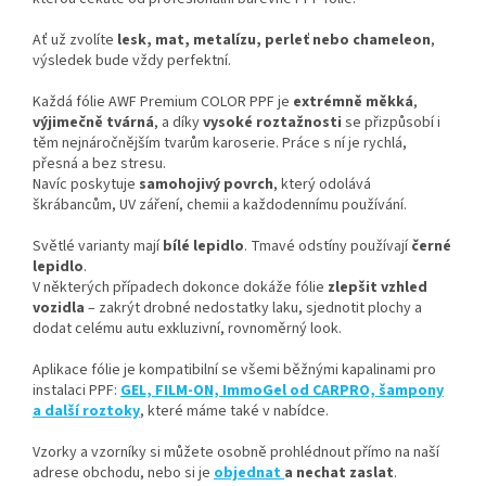
Ať už zvolíte
lesk, mat, metalízu, perleť nebo chameleon
,
výsledek bude vždy perfektní.
Každá fólie AWF Premium COLOR PPF je
extrémně měkká
,
výjimečně tvárná
, a díky
vysoké roztažnosti
se přizpůsobí i
těm nejnáročnějším tvarům karoserie. Práce s ní je rychlá,
přesná a bez stresu.
Navíc poskytuje
samohojivý povrch
, který odolává
škrábancům, UV záření, chemii a každodennímu používání.
Světlé varianty mají
bílé lepidlo
. Tmavé odstíny používají
černé
lepidlo
.
V některých případech dokonce dokáže fólie
zlepšit vzhled
vozidla
– zakrýt drobné nedostatky laku, sjednotit plochy a
dodat celému autu exkluzivní, rovnoměrný look.
Aplikace fólie je kompatibilní se všemi běžnými kapalinami pro
instalaci PPF:
GEL, FILM-ON, ImmoGel od CARPRO, šampony
a další roztoky
, které máme také v nabídce.
Vzorky a vzorníky si můžete osobně prohlédnout přímo na naší
adrese obchodu, nebo si je
objednat
a nechat zaslat
.