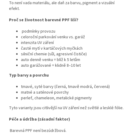
To není vada materiálu, ale daň za barvu, pigment a vizuální
efekt.
Proč se životnost barevné PPF liší?
podmínky provozu
celoroční parkování venku vs. garáž
intenzita UV záření
časté mytí v kartáčových myčkách
silniční chemie (sůl, agresivní čističe)
auto denně venku = blíž k 5 letům
auto garážované = klidně 8–10 let
Typ barvy a povrchu
tmavé, syté barvy (černá, tmavě modrá, červená)
matné a saténové povrchy
perleť, chameleon, metalické pigmenty
Tyto varianty jsou citlivější na UV záření než světlé a lesklé fólie.
Péče a údržba (zásadní faktor)
Barevná PPF není bezúdržbová.