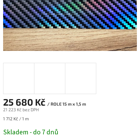
25 680 Kč
/ ROLE 15 m x 1,5 m
21 223 Kč bez DPH
Měrná
1 712 Kč / 1 m
cena:
Skladem - do 7 dnů