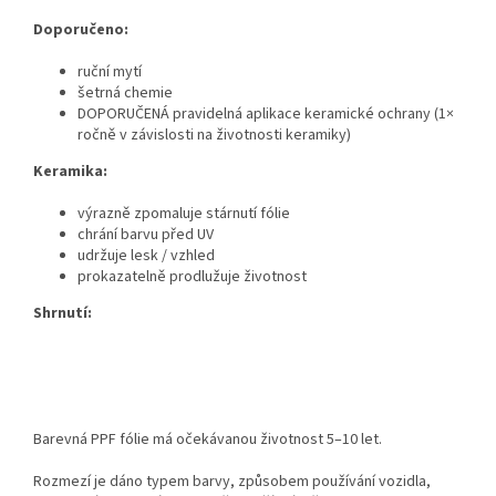
Doporučeno:
ruční mytí
šetrná chemie
DOPORUČENÁ pravidelná aplikace keramické ochrany (1×
ročně v závislosti na životnosti keramiky)
Keramika:
výrazně zpomaluje stárnutí fólie
chrání barvu před UV
udržuje lesk / vzhled
prokazatelně prodlužuje životnost
Shrnutí:
Barevná PPF fólie má očekávanou životnost 5–10 let.
Rozmezí je dáno typem barvy, způsobem používání vozidla,