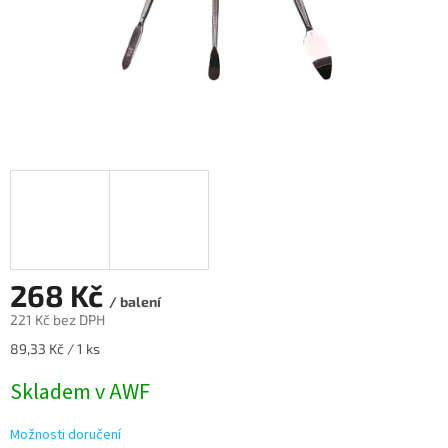
268 Kč
/ balení
221 Kč bez DPH
Měrná
89,33 Kč / 1 ks
cena:
Skladem v AWF
Možnosti doručení