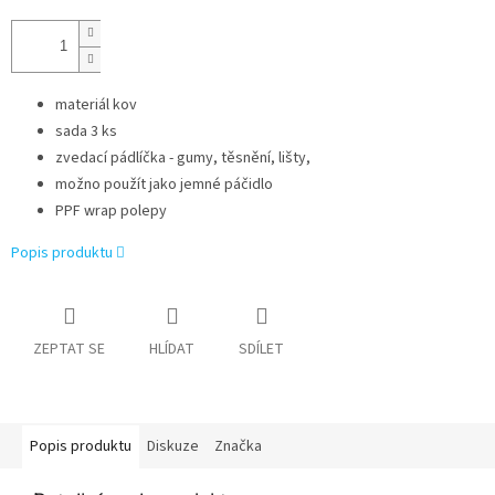
materiál kov
sada 3 ks
zvedací pádlíčka - gumy, těsnění, lišty,
možno použít jako jemné páčidlo
PPF wrap polepy
Popis produktu
ZEPTAT SE
HLÍDAT
SDÍLET
Popis produktu
Diskuze
Značka