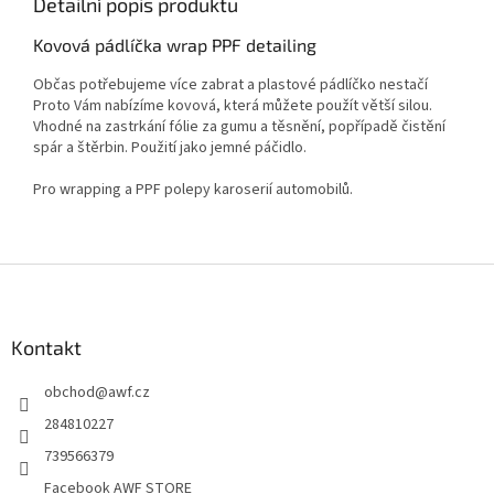
Detailní popis produktu
Kovová pádlíčka wrap PPF detailing
Občas potřebujeme více zabrat a plastové pádlíčko nestačí
Proto Vám nabízíme kovová, která můžete použít větší silou.
Vhodné na zastrkání fólie za gumu a těsnění, popřípadě čistění
spár a štěrbin. Použití jako jemné páčidlo.
Pro wrapping a PPF polepy karoserií automobilů.
Z
á
p
a
Kontakt
t
obchod
@
awf.cz
í
284810227
739566379
Facebook AWF STORE