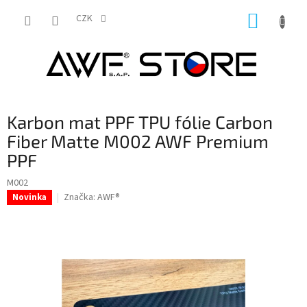
Přejít
NÁKUP
na
CZK
obsah
KOŠÍK
Karbon mat PPF TPU fólie Carbon
Fiber Matte M002 AWF Premium
PPF
M002
Značka:
AWF®
Novinka