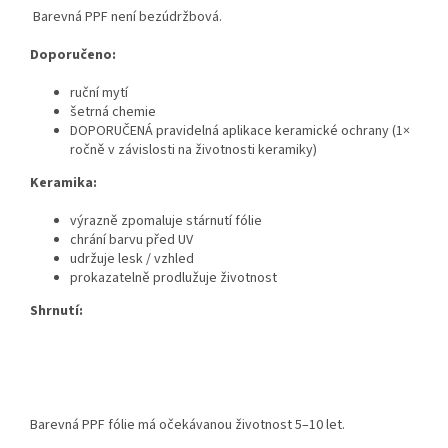
Barevná PPF není bezúdržbová.
Doporučeno:
ruční mytí
šetrná chemie
DOPORUČENÁ pravidelná aplikace keramické ochrany (1×
ročně v závislosti na životnosti keramiky)
Keramika:
výrazně zpomaluje stárnutí fólie
chrání barvu před UV
udržuje lesk / vzhled
prokazatelně prodlužuje životnost
Shrnutí:
Barevná PPF fólie má očekávanou životnost 5–10 let.