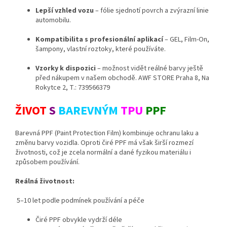
Lepší vzhled vozu
– fólie sjednotí povrch a zvýrazní linie
automobilu.
Kompatibilita s profesionální aplikací
– GEL, Film-On,
šampony, vlastní roztoky, které používáte.
Vzorky k dispozici
– možnost vidět reálné barvy ještě
před nákupem v našem obchodě. AWF STORE Praha 8, Na
Rokytce 2, T.: 739566379
ŽIVOT
S
BAREVNÝM
TPU
PPF
Barevná PPF (Paint Protection Film) kombinuje ochranu laku a
změnu barvy vozidla. Oproti čiré PPF má však širší rozmezí
životnosti, což je zcela normální a dané fyzikou materiálu i
způsobem používání.
Reálná životnost:
5–10 let podle podmínek používání a péče
Čiré PPF obvykle vydrží déle