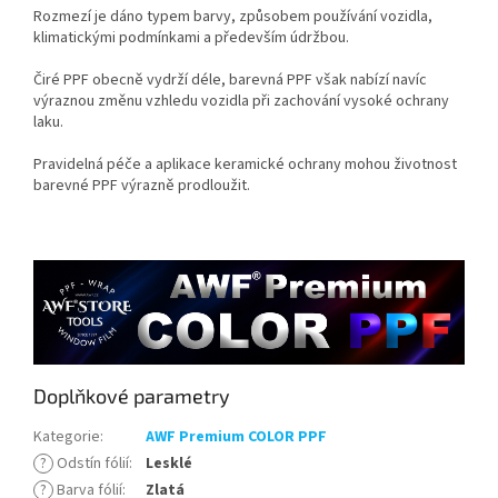
Rozmezí je dáno typem barvy, způsobem používání vozidla,
klimatickými podmínkami a především údržbou.
Čiré PPF obecně vydrží déle, barevná PPF však nabízí navíc
výraznou změnu vzhledu vozidla při zachování vysoké ochrany
laku.
Pravidelná péče a aplikace keramické ochrany mohou životnost
barevné PPF výrazně prodloužit.
Doplňkové parametry
Kategorie
:
AWF Premium COLOR PPF
?
Odstín fólií
:
Lesklé
?
Barva fólií
:
Zlatá