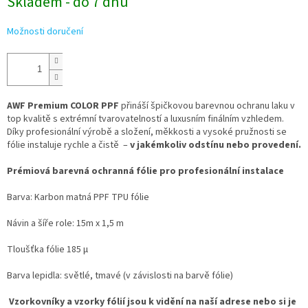
Skladem - do 7 dnů
Možnosti doručení
AWF Premium COLOR PPF
přináší špičkovou barevnou ochranu laku v
top kvalitě s extrémní tvarovatelností a luxusním finálním vzhledem.
Díky profesionální výrobě a složení, měkkosti a vysoké pružnosti se
fólie instaluje rychle a čistě –
v jakémkoliv odstínu nebo provedení.
Prémiová barevná ochranná fólie pro profesionální instalace
Barva: Karbon matná PPF TPU fólie
Návin a šíře role: 15m x 1,5 m
Tloušťka fólie 185 µ
Barva lepidla: světlé, tmavé (v závislosti na barvě fólie)
Vzorkovníky a vzorky fólií jsou k vidění na naší adrese nebo si je