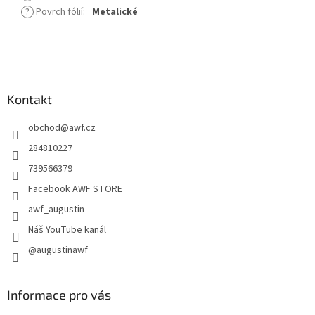
?
Povrch fólií
:
Metalické
Z
á
p
a
Kontakt
t
obchod
@
awf.cz
í
284810227
739566379
Facebook AWF STORE
awf_augustin
Náš YouTube kanál
@augustinawf
Informace pro vás