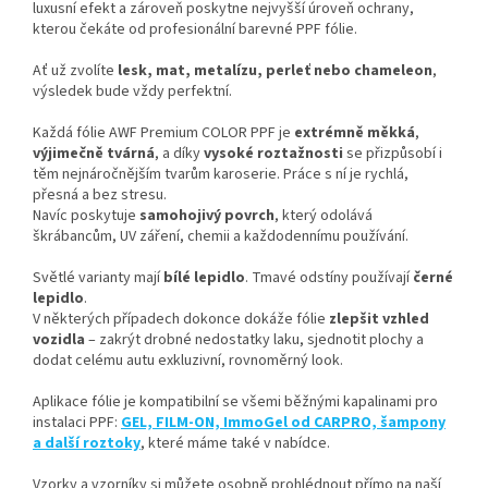
luxusní efekt a zároveň poskytne nejvyšší úroveň ochrany,
kterou čekáte od profesionální barevné PPF fólie.
Ať už zvolíte
lesk, mat, metalízu, perleť nebo chameleon
,
výsledek bude vždy perfektní.
Každá fólie AWF Premium COLOR PPF je
extrémně měkká
,
výjimečně tvárná
, a díky
vysoké roztažnosti
se přizpůsobí i
těm nejnáročnějším tvarům karoserie. Práce s ní je rychlá,
přesná a bez stresu.
Navíc poskytuje
samohojivý povrch
, který odolává
škrábancům, UV záření, chemii a každodennímu používání.
Světlé varianty mají
bílé lepidlo
. Tmavé odstíny používají
černé
lepidlo
.
V některých případech dokonce dokáže fólie
zlepšit vzhled
vozidla
– zakrýt drobné nedostatky laku, sjednotit plochy a
dodat celému autu exkluzivní, rovnoměrný look.
Aplikace fólie je kompatibilní se všemi běžnými kapalinami pro
instalaci PPF:
GEL, FILM-ON, ImmoGel od CARPRO, šampony
a další roztoky
, které máme také v nabídce.
Vzorky a vzorníky si můžete osobně prohlédnout přímo na naší