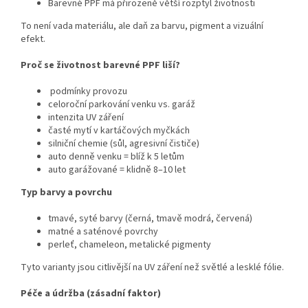
Barevné PPF má přirozeně větší rozptyl životnosti
To není vada materiálu, ale daň za barvu, pigment a vizuální
efekt.
Proč se životnost barevné PPF liší?
podmínky provozu
celoroční parkování venku vs. garáž
intenzita UV záření
časté mytí v kartáčových myčkách
silniční chemie (sůl, agresivní čističe)
auto denně venku = blíž k 5 letům
auto garážované = klidně 8–10 let
Typ barvy a povrchu
tmavé, syté barvy (černá, tmavě modrá, červená)
matné a saténové povrchy
perleť, chameleon, metalické pigmenty
Tyto varianty jsou citlivější na UV záření než světlé a lesklé fólie.
Péče a údržba (zásadní faktor)