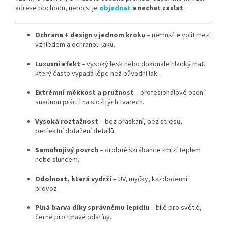
adrese obchodu, nebo si je
objednat
a nechat zaslat
.
Ochrana + design v jednom kroku
– nemusíte volit mezi
vzhledem a ochranou laku.
Luxusní efekt
– vysoký lesk nebo dokonale hladký mat,
který často vypadá lépe než původní lak.
Extrémní měkkost a pružnost
– profesionálové ocení
snadnou práci i na složitých tvarech.
Vysoká roztažnost
– bez praskání, bez stresu,
perfektní dotažení detailů.
Samohojivý povrch
– drobné škrábance zmizí teplem
nebo sluncem.
Odolnost, která vydrží
– UV, myčky, každodenní
provoz.
Plná barva díky správnému lepidlu
– bílé pro světlé,
černé pro tmavé odstíny.