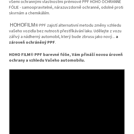
všemi ochrannými vlastnostmi prémiové PPF HOHO OCHRANNÉ
FÓLIE - samoopravitelné, nárazuvzdorně ochranné, odolné proti
skvrnám a chemikáliím.
HOHOFILM
PPF zajistí alternativní metodu změny vzhledu
®
vašeho vozidla bez nutnosti přestříkávání laku. Udělejte z vozu
zářivý a nádherný automobil, který bude zbrusu jako nový...
a
zároveň ochráněný PPF
.
HOHO FILM
PPF barevné fólie, Vám přináší novou úroveň
®
ochrany a vzhledu Vašeho automobilu.