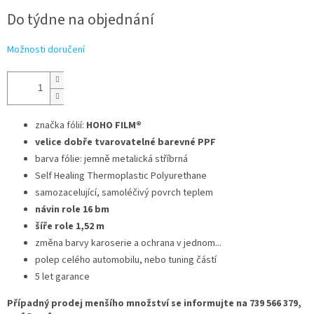
cena:
Do týdne na objednání
Možnosti doručení
značka fólií:
HOHO FILM®
velice dobře tvarovatelné barevné PPF
barva fólie: jemně metalická stříbrná
Self Healing Thermoplastic Polyurethane
samozacelující, samoléčivý povrch teplem
návin role 16 bm
šíře role 1,52 m
změna barvy karoserie a ochrana v jednom...
polep celého automobilu, nebo tuning částí
5 let garance
Případný prodej menšího množství se informujte na 739 566 379,