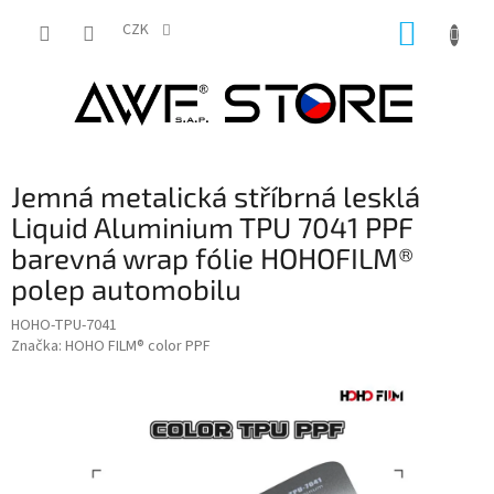
Přejít
NÁKUP
na
CZK
obsah
KOŠÍK
Jemná metalická stříbrná lesklá
Liquid Aluminium TPU 7041 PPF
barevná wrap fólie HOHOFILM®
polep automobilu
HOHO-TPU-7041
Značka:
HOHO FILM® color PPF