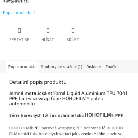
awf@awf.cz.
Popis produktu
ZEPTAT SE
HLÍDAT
SDÍLET
Popis produktu
Soubory ke stažení (1)
Diskuze
Značka
Detailní popis produktu
Jemná metalická stříbrná Liquid Aluminium TPU 7041
PPF barevná wrap fólie HOHOFILM® polep
automobilu
Série barevných fólií na ochranu laku
HOHOFILM
PPF
®
HOHO FILM
PPF barevná wrapping PPF ochranná fólie. HOHO
®
FILM nabízí tolik barevných variací jako vinylové fólie, navíc se