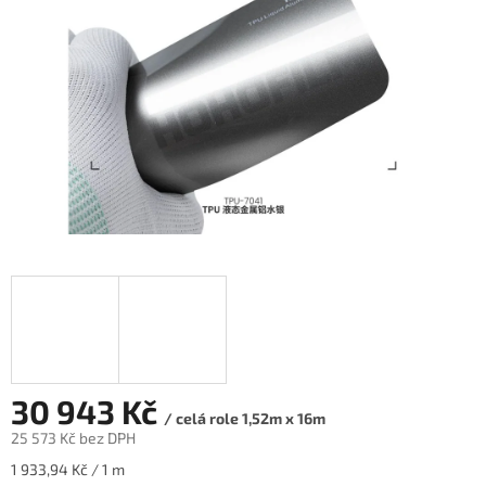
30 943 Kč
/ celá role 1,52m x 16m
25 573 Kč bez DPH
Měrná
1 933,94 Kč / 1 m