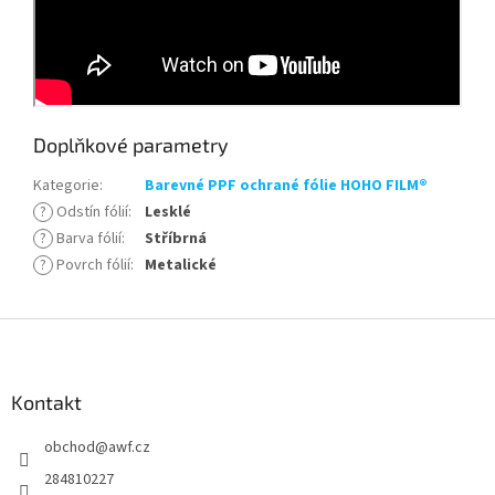
Doplňkové parametry
Kategorie
:
Barevné PPF ochrané fólie HOHO FILM®
?
Odstín fólií
:
Lesklé
?
Barva fólií
:
Stříbrná
?
Povrch fólií
:
Metalické
Z
á
p
a
Kontakt
t
obchod
@
awf.cz
í
284810227