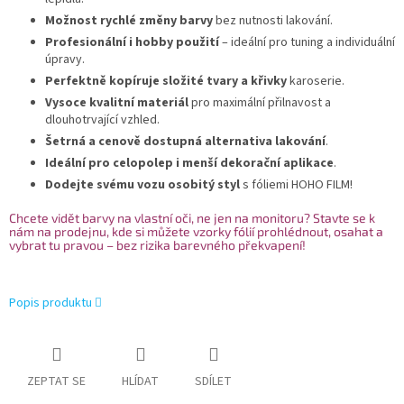
Možnost rychlé změny barvy
bez nutnosti lakování.
Profesionální i hobby použití
– ideální pro tuning a individuální
úpravy.
Perfektně kopíruje složité tvary a křivky
karoserie.
Vysoce kvalitní materiál
pro maximální přilnavost a
dlouhotrvající vzhled.
Šetrná a cenově dostupná alternativa lakování
.
Ideální pro celopolep i menší dekorační aplikace
.
Dodejte svému vozu osobitý styl
s fóliemi HOHO FILM!
Chcete vidět barvy na vlastní oči, ne jen na monitoru? Stavte se k
nám na prodejnu, kde si můžete vzorky fólií prohlédnout, osahat a
vybrat tu pravou – bez rizika barevného překvapení!
Popis produktu
ZEPTAT SE
HLÍDAT
SDÍLET