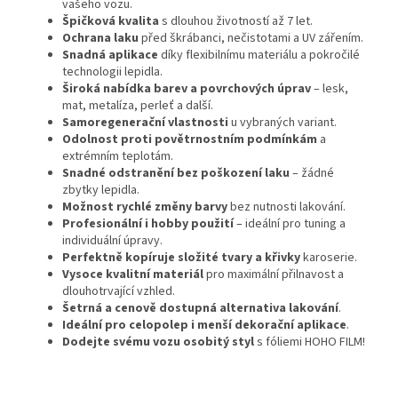
vašeho vozu.
Špičková kvalita
s dlouhou životností až 7 let.
Ochrana laku
před škrábanci, nečistotami a UV zářením.
Snadná aplikace
díky flexibilnímu materiálu a pokročilé
technologii lepidla.
Široká nabídka barev a povrchových úprav
– lesk,
mat, metalíza, perleť a další.
Samoregenerační vlastnosti
u vybraných variant.
Odolnost proti povětrnostním podmínkám
a
extrémním teplotám.
Snadné odstranění bez poškození laku
– žádné
zbytky lepidla.
Možnost rychlé změny barvy
bez nutnosti lakování.
Profesionální i hobby použití
– ideální pro tuning a
individuální úpravy.
Perfektně kopíruje složité tvary a křivky
karoserie.
Vysoce kvalitní materiál
pro maximální přilnavost a
dlouhotrvající vzhled.
Šetrná a cenově dostupná alternativa lakování
.
Ideální pro celopolep i menší dekorační aplikace
.
Dodejte svému vozu osobitý styl
s fóliemi HOHO FILM!