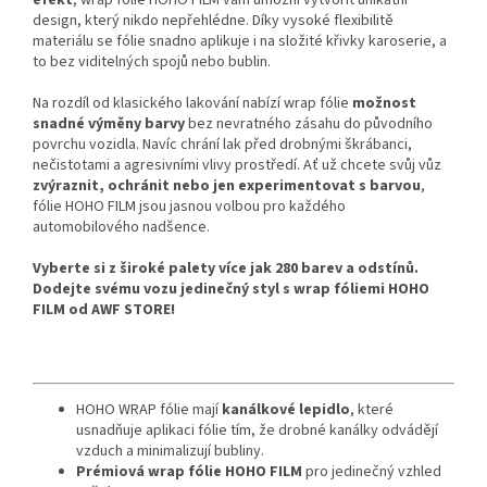
efekt
, wrap fólie HOHO FILM vám umožní vytvořit unikátní
design, který nikdo nepřehlédne. Díky vysoké flexibilitě
materiálu se fólie snadno aplikuje i na složité křivky karoserie, a
to bez viditelných spojů nebo bublin.
Na rozdíl od klasického lakování nabízí wrap fólie
možnost
snadné výměny barvy
bez nevratného zásahu do původního
povrchu vozidla. Navíc chrání lak před drobnými škrábanci,
nečistotami a agresivními vlivy prostředí. Ať už chcete svůj vůz
zvýraznit, ochránit nebo jen experimentovat s barvou
,
fólie HOHO FILM jsou jasnou volbou pro každého
automobilového nadšence.
Vyberte si z široké palety více jak 280 barev a odstínů.
Dodejte svému vozu jedinečný styl s wrap fóliemi HOHO
FILM od AWF STORE!
HOHO WRAP fólie mají
kanálkové lepidlo
, které
usnadňuje aplikaci fólie tím, že drobné kanálky odvádějí
vzduch a minimalizují bubliny.
Prémiová wrap fólie HOHO FILM
pro jedinečný vzhled