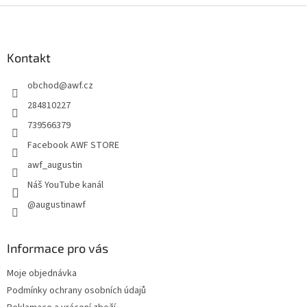
Z
á
p
a
Kontakt
t
obchod
@
awf.cz
í
284810227
739566379
Facebook AWF STORE
awf_augustin
Náš YouTube kanál
@augustinawf
Informace pro vás
Moje objednávka
Podmínky ochrany osobních údajů