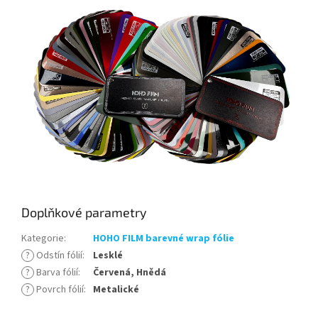
Doplňkové parametry
Kategorie
:
HOHO FILM barevné wrap fólie
?
Odstín fólií
:
Lesklé
?
Barva fólií
:
Červená, Hnědá
?
Povrch fólií
:
Metalické