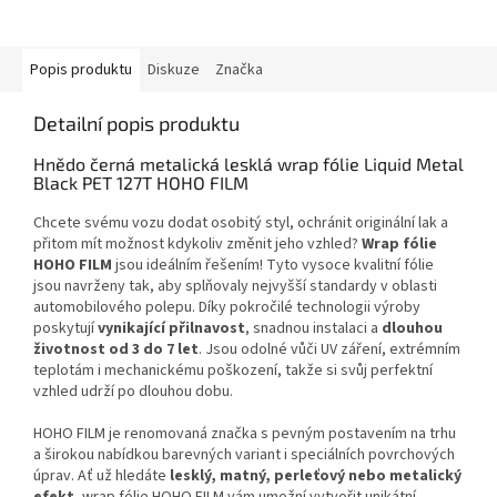
Popis produktu
Diskuze
Značka
Detailní popis produktu
Hnědo černá metalická lesklá wrap fólie Liquid Metal
Black PET 127T HOHO FILM
Chcete svému vozu dodat osobitý styl, ochránit originální lak a
přitom mít možnost kdykoliv změnit jeho vzhled?
Wrap fólie
HOHO FILM
jsou ideálním řešením! Tyto vysoce kvalitní fólie
jsou navrženy tak, aby splňovaly nejvyšší standardy v oblasti
automobilového polepu. Díky pokročilé technologii výroby
poskytují
vynikající přilnavost
, snadnou instalaci a
dlouhou
životnost od 3 do 7 let
. Jsou odolné vůči UV záření, extrémním
teplotám i mechanickému poškození, takže si svůj perfektní
vzhled udrží po dlouhou dobu.
HOHO FILM je renomovaná značka s pevným postavením na trhu
a širokou nabídkou barevných variant i speciálních povrchových
úprav. Ať už hledáte
lesklý, matný, perleťový nebo metalický