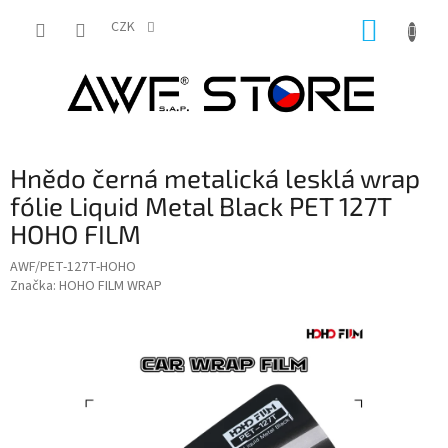
Přejít
NÁKUP
na
CZK
obsah
KOŠÍK
Hnědo černá metalická lesklá wrap
fólie Liquid Metal Black PET 127T
HOHO FILM
AWF/PET-127T-HOHO
Značka:
HOHO FILM WRAP