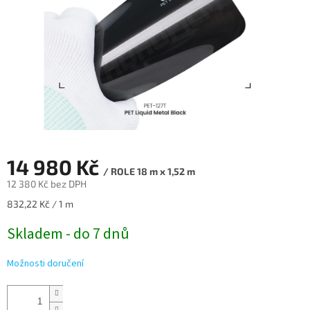
14 980 Kč
/ ROLE 18 m x 1,52 m
12 380 Kč bez DPH
Měrná
832,22 Kč / 1 m
cena:
Skladem - do 7 dnů
Možnosti doručení