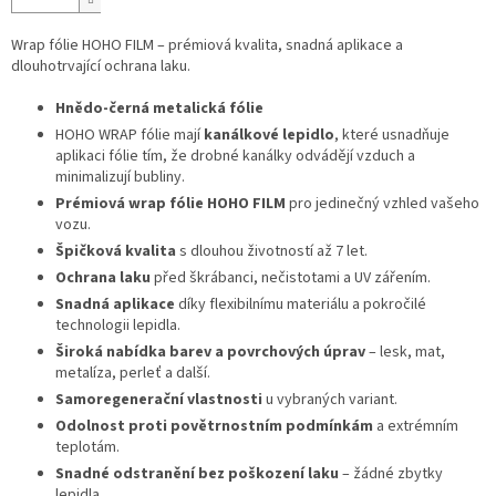
Wrap fólie HOHO FILM – prémiová kvalita, snadná aplikace a
dlouhotrvající ochrana laku.
Hnědo-černá metalická fólie
HOHO WRAP fólie mají
kanálkové lepidlo
, které usnadňuje
aplikaci fólie tím, že drobné kanálky odvádějí vzduch a
minimalizují bubliny.
Prémiová wrap fólie HOHO FILM
pro jedinečný vzhled vašeho
vozu.
Špičková kvalita
s dlouhou životností až 7 let.
Ochrana laku
před škrábanci, nečistotami a UV zářením.
Snadná aplikace
díky flexibilnímu materiálu a pokročilé
technologii lepidla.
Široká nabídka barev a povrchových úprav
– lesk, mat,
metalíza, perleť a další.
Samoregenerační vlastnosti
u vybraných variant.
Odolnost proti povětrnostním podmínkám
a extrémním
teplotám.
Snadné odstranění bez poškození laku
– žádné zbytky
lepidla.