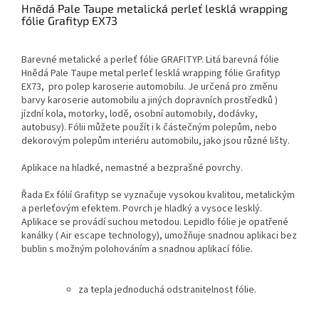
Hnědá Pale Taupe metalická perleť lesklá wrapping
fólie Grafityp EX73
Barevné metalické a perleť fólie GRAFITYP. Litá barevná fólie
Hnědá Pale Taupe metal perleť lesklá wrapping fólie Grafityp
EX73, pro polep karoserie automobilu. Je určená pro změnu
barvy karoserie automobilu a jiných dopravních prostředků )
jízdní kola, motorky, lodě, osobní automobily, dodávky,
autobusy). Fólii můžete použít i k částečným polepům, nebo
dekorovým polepům interiéru automobilu, jako jsou různé lišty.
Aplikace na hladké, nemastné a bezprašné povrchy.
Řada Ex fólií Grafityp se vyznačuje vysokou kvalitou, metalickým
a perleťovým efektem. Povrch je hladký a vysoce lesklý.
Aplikace se provádí suchou metodou. Lepidlo fólie je opatřené
kanálky ( Air escape technology), umožňuje snadnou aplikaci bez
bublin s možným polohováním a snadnou aplikací fólie.
za tepla jednoduchá odstranitelnost fólie.