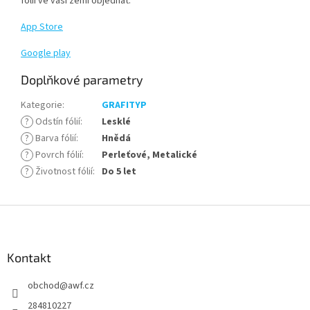
fólii ve vaší zemi objednat.
App Store
Google play
Doplňkové parametry
Kategorie
:
GRAFITYP
?
Odstín fólií
:
Lesklé
?
Barva fólií
:
Hnědá
?
Povrch fólií
:
Perleťové, Metalické
?
Životnost fólií
:
Do 5 let
Z
á
p
a
Kontakt
t
obchod
@
awf.cz
í
284810227