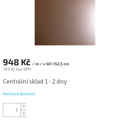
948 Kč
/ m / v šíři 152,5 cm
783 Kč bez DPH
Měrná
Centrální sklad 1 - 2 dny
cena:
Možnosti doručení