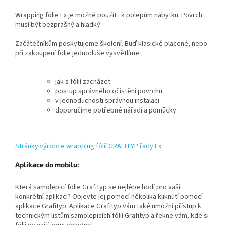
Wrapping fólie Ex je možné použít i k polepům nábytku. Povrch
musí být bezprašný a hladký.
Začátečníkům poskytujeme školení. Buď klasické placené, nebo
při zakoupení fólie jednoduše vysvětlíme.
jak s fólií zacházet
postup správného očistění povrchu
v jednoduchosti správnou instalaci
doporučíme potřebné nářadí a pomůcky
Stránky výrobce wrapping fólií GRAFITYP řady Ex
Aplikace do mobilu:
Která samolepicí fólie Grafityp se nejlépe hodí pro vaši
konkrétní aplikaci?
Objevte jej pomocí několika kliknutí pomocí
aplikace Grafityp.
Aplikace Grafityp vám také umožní přístup k
technickým listům samolepicích fólií Grafityp a řekne vám, kde si