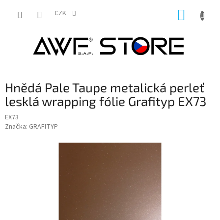
Přejít
NÁKUP
na
CZK
obsah
KOŠÍK
Hnědá Pale Taupe metalická perleť
lesklá wrapping fólie Grafityp EX73
EX73
Značka:
GRAFITYP