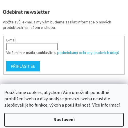
Odebírat newsletter
Vložte svůj e-mail a my vám budeme zasílat informace o nových
produktech na našem e-shopu.
E-mail
Vložením e-mailu souhlasíte s
podmínkami ochrany osobních údajů
PŘIHLÁSIT SE
Přijímáme online platby
Používáme cookies, abychom Vám umožnili pohodlné
prohlížení webu a díky analýze provozu webu neustále
zlepšovali jeho funkce, výkon a použitelnost.
Více informací
Nastavení
Vytvořil Shoptet