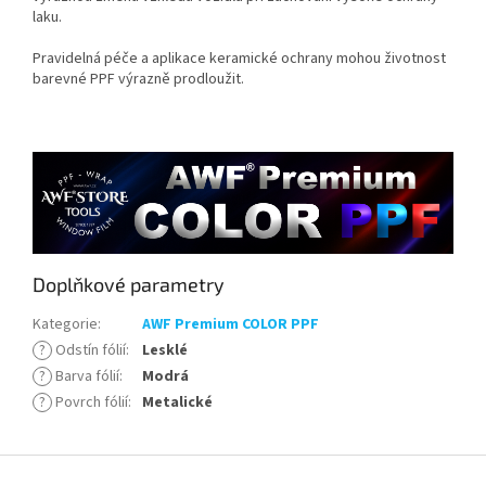
laku.
Pravidelná péče a aplikace keramické ochrany mohou životnost
barevné PPF výrazně prodloužit.
Doplňkové parametry
Kategorie
:
AWF Premium COLOR PPF
?
Odstín fólií
:
Lesklé
?
Barva fólií
:
Modrá
?
Povrch fólií
:
Metalické
Z