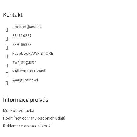
á
p
a
Kontakt
t
obchod
@
awf.cz
í
284810227
739566379
Facebook AWF STORE
awf_augustin
Náš YouTube kanál
@augustinawf
Informace pro vás
Moje objednávka
Podmínky ochrany osobních údajů
Reklamace a vrácení zboží