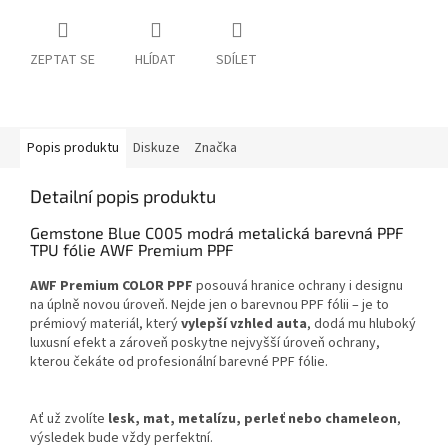
ZEPTAT SE
HLÍDAT
SDÍLET
Popis produktu
Diskuze
Značka
Detailní popis produktu
Gemstone Blue C005 modrá metalická barevná PPF
TPU fólie AWF Premium PPF
AWF Premium COLOR PPF
posouvá hranice ochrany i designu
na úplně novou úroveň. Nejde jen o barevnou PPF fólii – je to
prémiový materiál, který
vylepší vzhled auta
, dodá mu hluboký
luxusní efekt a zároveň poskytne nejvyšší úroveň ochrany,
kterou čekáte od profesionální barevné PPF fólie.
Ať už zvolíte
lesk, mat, metalízu, perleť nebo chameleon
,
výsledek bude vždy perfektní.