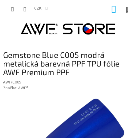
Přejít
NÁKUP
na
CZK
obsah
KOŠÍK
Gemstone Blue C005 modrá
metalická barevná PPF TPU fólie
AWF Premium PPF
AWF/C005
Značka:
AWF®