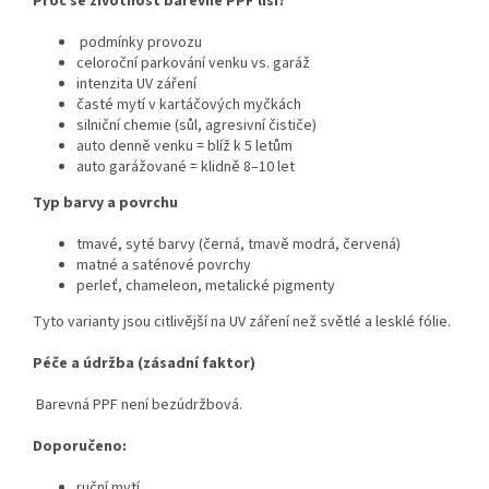
Proč se životnost barevné PPF liší?
podmínky provozu
celoroční parkování venku vs. garáž
intenzita UV záření
časté mytí v kartáčových myčkách
silniční chemie (sůl, agresivní čističe)
auto denně venku = blíž k 5 letům
auto garážované = klidně 8–10 let
Typ barvy a povrchu
tmavé, syté barvy (černá, tmavě modrá, červená)
matné a saténové povrchy
perleť, chameleon, metalické pigmenty
Tyto varianty jsou citlivější na UV záření než světlé a lesklé fólie.
Péče a údržba (zásadní faktor)
Barevná PPF není bezúdržbová.
Doporučeno:
ruční mytí