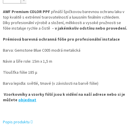
AWF Premium COLOR PPF
přináší špičkovou barevnou ochranu laku v
top kvalitě s extrémní tvarovatelností a luxusním finálním vzhledem.
Díky profesionální výrobě a složení, měkkosti a vysoké pružnosti se
fólie instaluje rychle a čistě –
v jakémkoliv odstínu nebo provedení.
Prémiová barevná ochranná fólie pro profesionální instalace
Barva: Gemstone Blue C005 modrá metalická
Návin a šíře role: 15m x 1,5 m
Tloušťka fólie 185 µ
Barva lepidla: světlé, tmavé (v závislosti na barvě fólie)
Vzorkovníky a vzorky fólií jsou k vidění na naší adrese nebo si je
můžete
objednat
Popis produktu