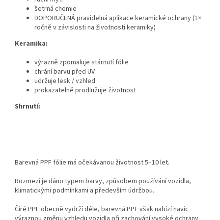
šetrná chemie
DOPORUČENÁ pravidelná aplikace keramické ochrany (1×
ročně v závislosti na životnosti keramiky)
Keramika:
výrazně zpomaluje stárnutí fólie
chrání barvu před UV
udržuje lesk / vzhled
prokazatelně prodlužuje životnost
Shrnutí:
Barevná PPF fólie má očekávanou životnost 5–10 let.
Rozmezí je dáno typem barvy, způsobem používání vozidla,
klimatickými podmínkami a především údržbou.
Čiré PPF obecně vydrží déle, barevná PPF však nabízí navíc
výraznou změnu vzhledu vozidla při zachování vysoké ochrany