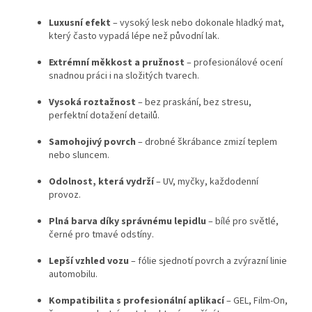
Luxusní efekt
– vysoký lesk nebo dokonale hladký mat,
který často vypadá lépe než původní lak.
Extrémní měkkost a pružnost
– profesionálové ocení
snadnou práci i na složitých tvarech.
Vysoká roztažnost
– bez praskání, bez stresu,
perfektní dotažení detailů.
Samohojivý povrch
– drobné škrábance zmizí teplem
nebo sluncem.
Odolnost, která vydrží
– UV, myčky, každodenní
provoz.
Plná barva díky správnému lepidlu
– bílé pro světlé,
černé pro tmavé odstíny.
Lepší vzhled vozu
– fólie sjednotí povrch a zvýrazní linie
automobilu.
Kompatibilita s profesionální aplikací
– GEL, Film-On,