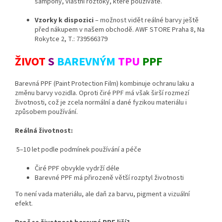
šampony, vlastní roztoky, které používáte.
Vzorky k dispozici
– možnost vidět reálné barvy ještě
před nákupem v našem obchodě. AWF STORE Praha 8, Na
Rokytce 2, T.: 739566379
ŽIVOT
S
BAREVNÝM
TPU
PPF
Barevná PPF (Paint Protection Film) kombinuje ochranu laku a
změnu barvy vozidla. Oproti čiré PPF má však širší rozmezí
životnosti, což je zcela normální a dané fyzikou materiálu i
způsobem používání.
Reálná životnost:
5–10 let podle podmínek používání a péče
Čiré PPF obvykle vydrží déle
Barevné PPF má přirozeně větší rozptyl životnosti
To není vada materiálu, ale daň za barvu, pigment a vizuální
efekt.