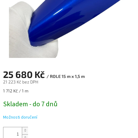
25 680 Kč
/ ROLE 15 m x 1,5 m
21 223 Kč bez DPH
Měrná
1 712 Kč / 1 m
cena:
Skladem - do 7 dnů
Možnosti doručení