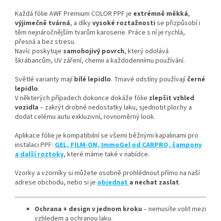
Každá fólie AWF Premium COLOR PPF je
extrémně měkká
,
výjimečně tvárná
, a díky
vysoké roztažnosti
se přizpůsobí i
těm nejnáročnějším tvarům karoserie. Práce s ní je rychlá,
přesná a bez stresu.
Navíc poskytuje
samohojivý povrch
, který odolává
škrábancům, UV záření, chemii a každodennímu používání.
Světlé varianty mají
bílé lepidlo
. Tmavé odstíny používají
černé
lepidlo
.
V některých případech dokonce dokáže fólie
zlepšit vzhled
vozidla
– zakrýt drobné nedostatky laku, sjednotit plochy a
dodat celému autu exkluzivní, rovnoměrný look.
Aplikace fólie je kompatibilní se všemi běžnými kapalinami pro
instalaci PPF:
GEL, FILM-ON, ImmoGel od CARPRO, šampony
a další roztoky
, které máme také v nabídce.
Vzorky a vzorníky si můžete osobně prohlédnout přímo na naší
adrese obchodu, nebo si je
objednat
a nechat zaslat
.
Ochrana + design v jednom kroku
– nemusíte volit mezi
vzhledem a ochranou laku.