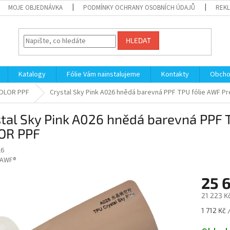
MOJE OBJEDNÁVKA
PODMÍNKY OCHRANY OSOBNÍCH ÚDAJŮ
REKL
HLEDAT
Katalogy
Fólie Vám nainstalujeme
Kontakty
Obcho
OLOR PPF
Crystal Sky Pink A026 hnědá barevná PPF TPU fólie AWF 
stal Sky Pink A026 hnědá barevná PPF
OR PPF
26
AWF®
25 
21 223 K
Měrná
1 712 Kč 
cena: