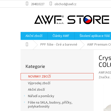
Přejít
284810227
obchod@awf.cz
na
obsah
Akční zboží
Články AWF
Školení aplikace fólií
Domů
PPF fólie - čiré a barevné
AWF Premium C
P
Cry
o
Přeskočit
s
COL
Kategorie
kategorie
t
AWF/A0
r
NOVINKY ZBOŽÍ
Značka:
a
Výprodej zboží
n
Akční zboží
n
í
Nářadí a pomůcky
p
Fólie na SKLA, budovy, příčky,
a
polykarbonáty