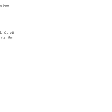
 našem
la. Oproti
ateriálu i