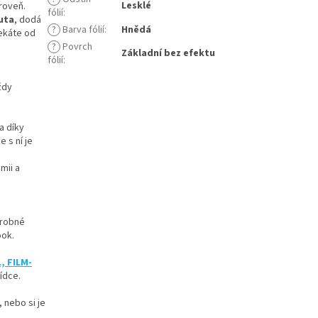
Lesklé
roveň.
fólií
:
auta
, dodá
?
Barva fólií
:
Hnědá
čekáte od
?
Povrch
Základní bez efektu
fólií
:
ždy
 a díky
 s ní je
mii a
drobné
ook.
, FILM-
ídce.
 nebo si je