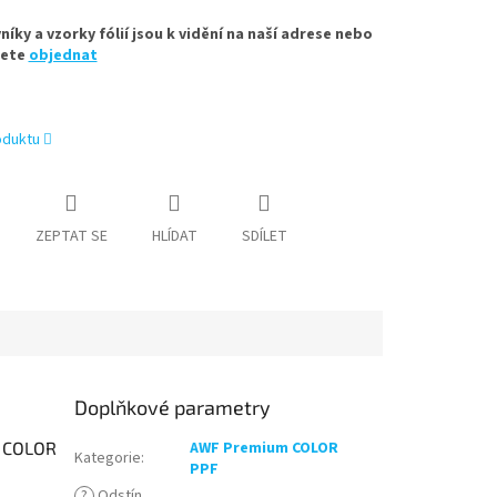
íky a vzorky fólií jsou k vidění na naší adrese nebo
žete
objednat
oduktu
ZEPTAT SE
HLÍDAT
SDÍLET
Doplňkové parametry
m COLOR
AWF Premium COLOR
Kategorie
:
PPF
?
Odstín