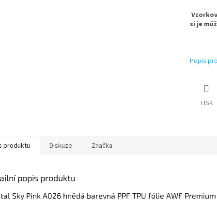
Vzorkovn
si je mů
Popis pr
TISK
s produktu
Diskuze
Značka
ailní popis produktu
stal Sky Pink A026 hnědá barevná PPF TPU fólie AWF Premiu