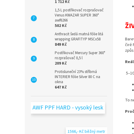
1 712 Kč
1,5 L postřikovač rozprašovač
Venus KWAZAR SUPER 360°
awf6266
ŽI
502 Kč
Anthracit šedá matná fólie litá
Bare
wrapping GRAFITYP MSCx58
849 Kč
čiré 
způs
Postřikovač Mercury Super 360°
rozprašovač 0,5 l
Reál
209 Kč
Protisluneční 23% stříbrná
5–10
INTERIER fólie Silver 80 C na
okna
647 Kč
To ne
AWF PPF HARD - vysoký lesk
Proč
1566,- Kč běžný metr