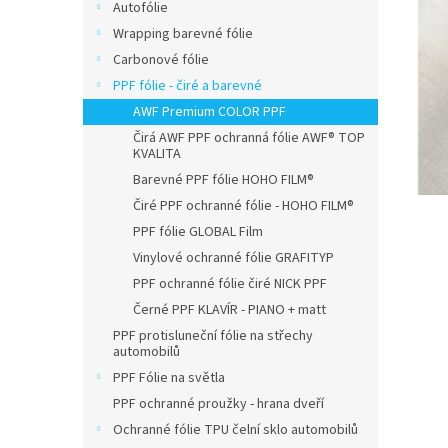
n
Autofólie
e
Wrapping barevné fólie
l
Carbonové fólie
PPF fólie - čiré a barevné
AWF Premium COLOR PPF
Čirá AWF PPF ochranná fólie AWF® TOP
KVALITA
Barevné PPF fólie HOHO FILM®
Čiré PPF ochranné fólie - HOHO FILM®
PPF fólie GLOBAL Film
Vinylové ochranné fólie GRAFITYP
PPF ochranné fólie čiré NICK PPF
Černé PPF KLAVÍR - PIANO + matt
PPF protisluneční fólie na střechy
automobilů
PPF Fólie na světla
PPF ochranné proužky - hrana dveří
Ochranné fólie TPU čelní sklo automobilů