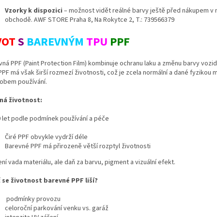
Vzorky k dispozici
– možnost vidět reálné barvy ještě před nákupem v
obchodě. AWF STORE Praha 8, Na Rokytce 2, T.: 739566379
VOT
S
BAREVNÝM
TPU
PPF
vná PPF (Paint Protection Film) kombinuje ochranu laku a změnu barvy vozid
PPF má však širší rozmezí životnosti, což je zcela normální a dané fyzikou m
obem používání.
ná životnost:
 let podle podmínek používání a péče
Čiré PPF obvykle vydrží déle
Barevné PPF má přirozeně větší rozptyl životnosti
ní vada materiálu, ale daň za barvu, pigment a vizuální efekt.
 se životnost barevné PPF liší?
podmínky provozu
celoroční parkování venku vs. garáž