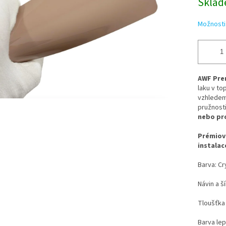
Sklad
Možnosti
AWF Pre
laku v to
vzhledem.
pružnosti
nebo pr
Prémiová
instalac
Barva: Cr
Návin a š
Tloušťka 
Barva lep