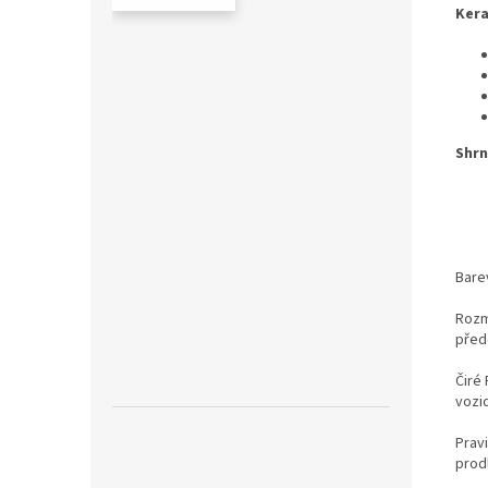
Kera
Shrn
Bare
Rozm
před
Čiré
vozi
Prav
prodl