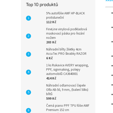
Top 10 produktů
5% autofólie AWF HP-BLACK
protisluneční
112 Kč
FineLine vinylová podkladová
maskovací páska pro řezání
nožem
203 Kč
Náhradní břity žiletky 4cm
AccuTec PRO škrabky RAZOR
6 Kč
1 ks Rukavice AVERY wrapping,
PPF, signmaking, polepy
automobilů CA3640001
414 Kč
Náhradní odlamovací čepele
Olfa AB-50, 9 mm, (balení 50ks)
břitů
599 Kč
Černá piano PPF TPU fólie AWF
Premium 152 cm