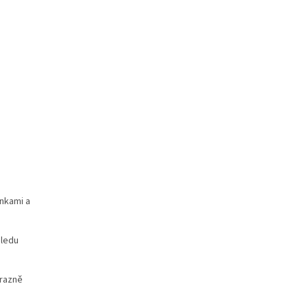
nkami a
hledu
ýrazně