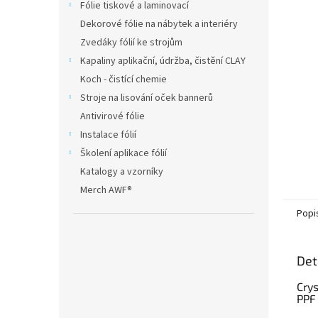
Fólie tiskové a laminovací
Dekorové fólie na nábytek a interiéry
Zvedáky fólií ke strojům
Kapaliny aplikační, údržba, čistění CLAY
Koch - čistící chemie
Stroje na lisování oček bannerů
Antivirové fólie
Instalace fólií
Školení aplikace fólií
Katalogy a vzorníky
Merch AWF®
Popi
Det
Cry
PPF