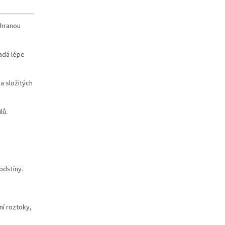
chranou
adá lépe
a složitých
lů.
odstíny.
ní roztoky,