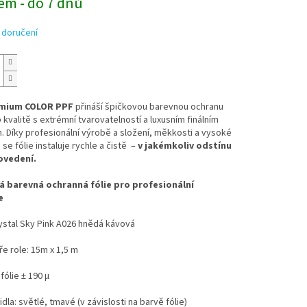
em - do 7 dnů
 doručení
mium COLOR PPF
přináší špičkovou barevnou ochranu
p kvalitě s extrémní tvarovatelností a luxusním finálním
 Díky profesionální výrobě a složení, měkkosti a vysoké
 se fólie instaluje rychle a čistě –
v jakémkoliv odstínu
ovedení.
 barevná ochranná fólie pro profesionální
e
ystal Sky Pink A026 hnědá kávová
íře role: 15m x 1,5 m
fólie ± 190 µ
idla: světlé, tmavé (v závislosti na barvě fólie)