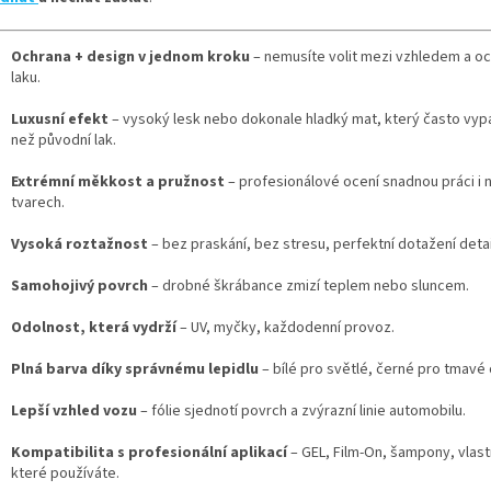
Ochrana + design v jednom kroku
– nemusíte volit mezi vzhledem a o
laku.
Luxusní efekt
– vysoký lesk nebo dokonale hladký mat, který často vyp
než původní lak.
Extrémní měkkost a pružnost
– profesionálové ocení snadnou práci i n
tvarech.
Vysoká roztažnost
– bez praskání, bez stresu, perfektní dotažení detai
Samohojivý povrch
– drobné škrábance zmizí teplem nebo sluncem.
Odolnost, která vydrží
– UV, myčky, každodenní provoz.
Plná barva díky správnému lepidlu
– bílé pro světlé, černé pro tmavé 
Lepší vzhled vozu
– fólie sjednotí povrch a zvýrazní linie automobilu.
Kompatibilita s profesionální aplikací
– GEL, Film-On, šampony, vlast
které používáte.