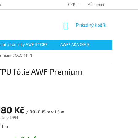
AMACE A VRÁCENÍ ZBOŽÍ
CZK
Přihlášení
NÁKUPNÍ
Prázdný košík
KOŠÍK
dní podmínky AWF STORE
AWF® AKADEMIE
Premium COLOR PPF
 TPU fólie AWF Premium
680 Kč
/ ROLE 15 m x 1,5 m
č bez DPH
/ 1 m