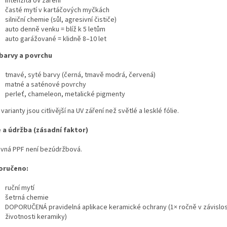
intenzita UV záření
časté mytí v kartáčových myčkách
silniční chemie (sůl, agresivní čističe)
auto denně venku = blíž k 5 letům
auto garážované = klidně 8–10 let
barvy a povrchu
tmavé, syté barvy (černá, tmavě modrá, červená)
matné a saténové povrchy
perleť, chameleon, metalické pigmenty
varianty jsou citlivější na UV záření než světlé a lesklé fólie.
 a údržba (zásadní faktor)
vná PPF není bezúdržbová.
oručeno:
ruční mytí
šetrná chemie
DOPORUČENÁ pravidelná aplikace keramické ochrany (1× ročně v závislos
životnosti keramiky)