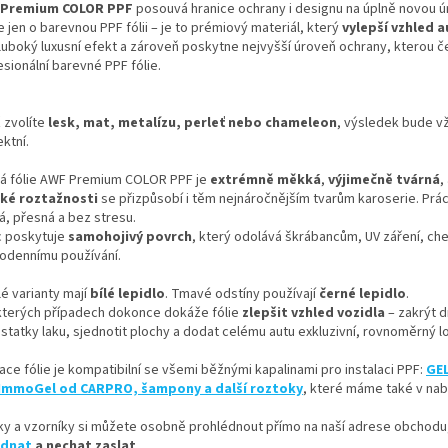
 Premium COLOR PPF
posouvá hranice ochrany i designu na úplně novou ú
 jen o barevnou PPF fólii – je to prémiový materiál, který
vylepší vzhled 
luboký luxusní efekt a zároveň poskytne nejvyšší úroveň ochrany, kterou 
sionální barevné PPF fólie.
 zvolíte
lesk, mat, metalízu, perleť nebo chameleon
, výsledek bude v
ktní.
á fólie AWF Premium COLOR PPF je
extrémně měkká
,
výjimečně tvárná
,
ké roztažnosti
se přizpůsobí i těm nejnáročnějším tvarům karoserie. Práce
á, přesná a bez stresu.
c poskytuje
samohojivý povrch
, který odolává škrábancům, UV záření, che
odennímu používání.
é varianty mají
bílé lepidlo
. Tmavé odstíny používají
černé lepidlo
.
kterých případech dokonce dokáže fólie
zlepšit vzhled vozidla
– zakrýt 
statky laku, sjednotit plochy a dodat celému autu exkluzivní, rovnoměrný l
ace fólie je kompatibilní se všemi běžnými kapalinami pro instalaci PPF:
GEL
ImmoGel od CARPRO, šampony a další roztoky
, které máme také v nab
ky a vzorníky si můžete osobně prohlédnout přímo na naší adrese obchodu,
ednat
a nechat zaslat
.