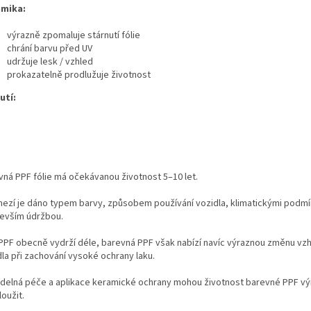
mika:
výrazně zpomaluje stárnutí fólie
chrání barvu před UV
udržuje lesk / vzhled
prokazatelně prodlužuje životnost
utí:
vná PPF fólie má očekávanou životnost 5–10 let.
ezí je dáno typem barvy, způsobem používání vozidla, klimatickými podmí
evším údržbou.
 PPF obecně vydrží déle, barevná PPF však nabízí navíc výraznou změnu vz
dla při zachování vysoké ochrany laku.
idelná péče a aplikace keramické ochrany mohou životnost barevné PPF v
oužit.