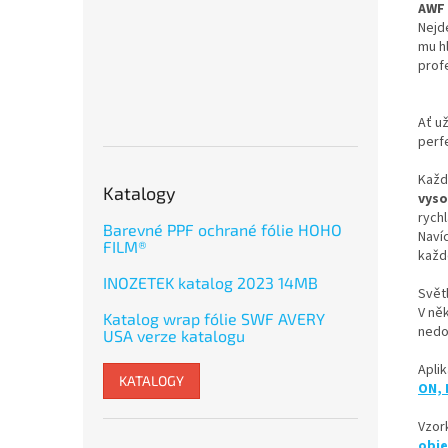
AWF
Nejde
mu h
profe
Ať už
perfe
Každ
Katalogy
vyso
rychl
Barevné PPF ochrané fólie HOHO
Naví
FILM®
každ
INOZETEK katalog 2023 14MB
Světl
V ně
Katalog wrap fólie SWF AVERY
nedo
USA verze katalogu
Aplik
KATALOGY
ON, 
Vzor
obj