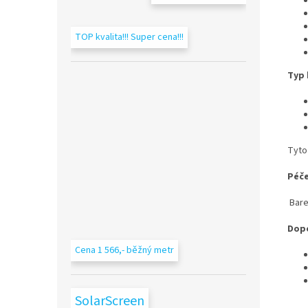
TOP kvalita!!! Super cena!!!
Typ 
Tyto 
Péče
Bare
Dop
Cena 1 566,- běžný metr
SolarScreen