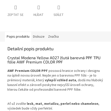
ZEPTAT SE
HLÍDAT
SDÍLET
Popis produktu
Diskuze
Značka
Detailní popis produktu
Crystal Modena Yellow A027 žlutá barevná PPF TPU
fólie AWF Premium COLOR PPF
AWF Premium COLOR PPF
posouvá hranice ochrany i designu
na úplně novou úroveň. Nejde jen o barevnou PPF fólii – je to
prémiový materiál, který
vylepší vzhled auta
, dodá mu hluboký
luxusní efekt a zároveň poskytne nejvyšší úroveň ochrany,
kterou čekáte od profesionální barevné PPF fólie.
Ať už zvolíte
lesk, mat, metalízu, perleť nebo chameleon
,
výsledek bude vždy perfektní.