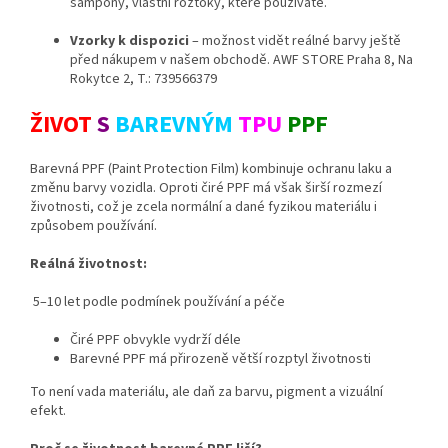
šampony, vlastní roztoky, které používáte.
Vzorky k dispozici
– možnost vidět reálné barvy ještě
před nákupem v našem obchodě. AWF STORE Praha 8, Na
Rokytce 2, T.: 739566379
ŽIVOT
S
BAREVNÝM
TPU
PPF
Barevná PPF (Paint Protection Film) kombinuje ochranu laku a
změnu barvy vozidla. Oproti čiré PPF má však širší rozmezí
životnosti, což je zcela normální a dané fyzikou materiálu i
způsobem používání.
Reálná životnost:
5–10 let podle podmínek používání a péče
Čiré PPF obvykle vydrží déle
Barevné PPF má přirozeně větší rozptyl životnosti
To není vada materiálu, ale daň za barvu, pigment a vizuální
efekt.