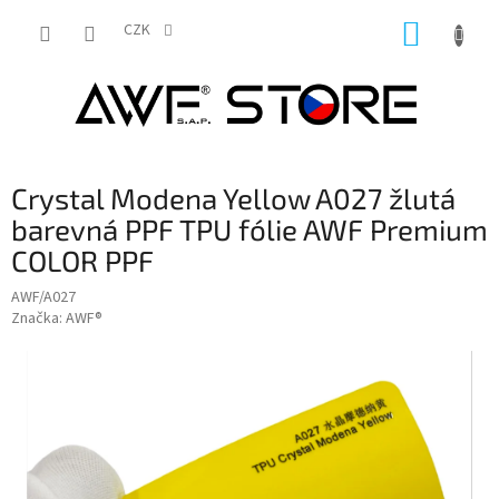
Přejít
NÁKUP
na
CZK
obsah
KOŠÍK
Crystal Modena Yellow A027 žlutá
barevná PPF TPU fólie AWF Premium
COLOR PPF
AWF/A027
Značka:
AWF®