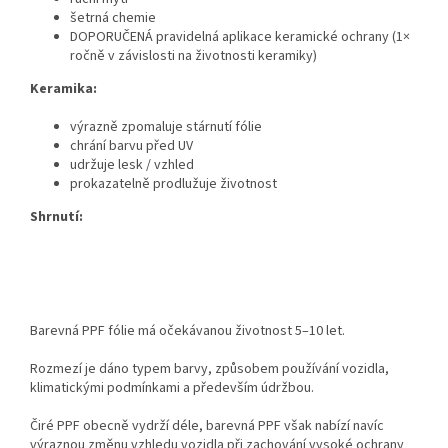
šetrná chemie
DOPORUČENÁ pravidelná aplikace keramické ochrany (1×
ročně v závislosti na životnosti keramiky)
Keramika:
výrazně zpomaluje stárnutí fólie
chrání barvu před UV
udržuje lesk / vzhled
prokazatelně prodlužuje životnost
Shrnutí:
Barevná PPF fólie má očekávanou životnost 5–10 let.
Rozmezí je dáno typem barvy, způsobem používání vozidla,
klimatickými podmínkami a především údržbou.
Čiré PPF obecně vydrží déle, barevná PPF však nabízí navíc
výraznou změnu vzhledu vozidla při zachování vysoké ochrany