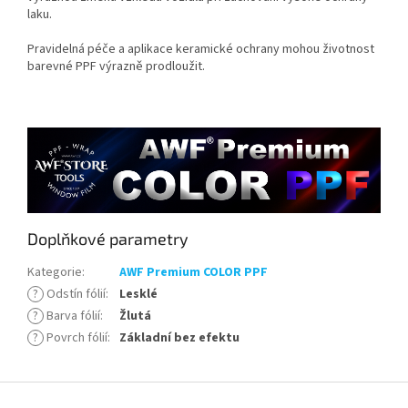
laku.
Pravidelná péče a aplikace keramické ochrany mohou životnost
barevné PPF výrazně prodloužit.
Doplňkové parametry
Kategorie
:
AWF Premium COLOR PPF
?
Odstín fólií
:
Lesklé
?
Barva fólií
:
Žlutá
?
Povrch fólií
:
Základní bez efektu
Z