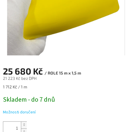
25 680 Kč
/ ROLE 15 m x 1,5 m
21 223 Kč bez DPH
Měrná
1 712 Kč / 1 m
cena:
Skladem - do 7 dnů
Možnosti doručení