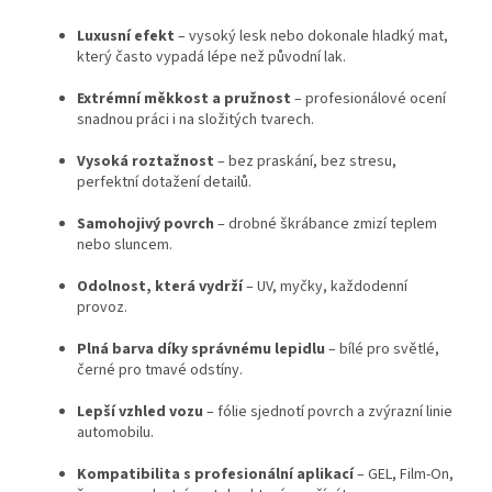
Luxusní efekt
– vysoký lesk nebo dokonale hladký mat,
který často vypadá lépe než původní lak.
Extrémní měkkost a pružnost
– profesionálové ocení
snadnou práci i na složitých tvarech.
Vysoká roztažnost
– bez praskání, bez stresu,
perfektní dotažení detailů.
Samohojivý povrch
– drobné škrábance zmizí teplem
nebo sluncem.
Odolnost, která vydrží
– UV, myčky, každodenní
provoz.
Plná barva díky správnému lepidlu
– bílé pro světlé,
černé pro tmavé odstíny.
Lepší vzhled vozu
– fólie sjednotí povrch a zvýrazní linie
automobilu.
Kompatibilita s profesionální aplikací
– GEL, Film-On,