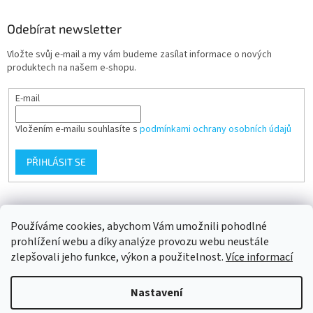
Odebírat newsletter
Vložte svůj e-mail a my vám budeme zasílat informace o nových
produktech na našem e-shopu.
E-mail
Vložením e-mailu souhlasíte s
podmínkami ochrany osobních údajů
PŘIHLÁSIT SE
Přijímáme online platby
Používáme cookies, abychom Vám umožnili pohodlné
prohlížení webu a díky analýze provozu webu neustále
zlepšovali jeho funkce, výkon a použitelnost.
Více informací
Nastavení
Vytvořil Shoptet