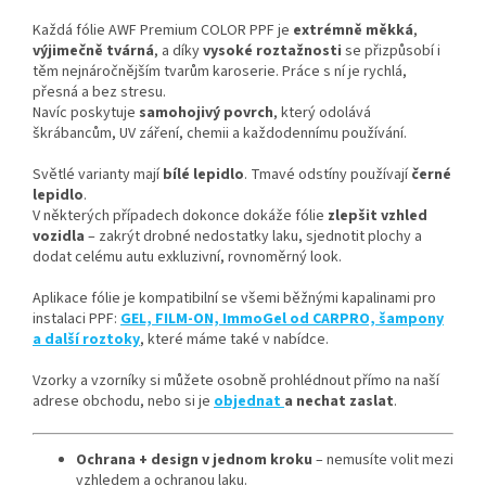
Každá fólie AWF Premium COLOR PPF je
extrémně měkká
,
výjimečně tvárná
, a díky
vysoké roztažnosti
se přizpůsobí i
těm nejnáročnějším tvarům karoserie. Práce s ní je rychlá,
přesná a bez stresu.
Navíc poskytuje
samohojivý povrch
, který odolává
škrábancům, UV záření, chemii a každodennímu používání.
Světlé varianty mají
bílé lepidlo
. Tmavé odstíny používají
černé
lepidlo
.
V některých případech dokonce dokáže fólie
zlepšit vzhled
vozidla
– zakrýt drobné nedostatky laku, sjednotit plochy a
dodat celému autu exkluzivní, rovnoměrný look.
Aplikace fólie je kompatibilní se všemi běžnými kapalinami pro
instalaci PPF:
GEL, FILM-ON, ImmoGel od CARPRO, šampony
a další roztoky
, které máme také v nabídce.
Vzorky a vzorníky si můžete osobně prohlédnout přímo na naší
adrese obchodu, nebo si je
objednat
a nechat zaslat
.
Ochrana + design v jednom kroku
– nemusíte volit mezi
vzhledem a ochranou laku.