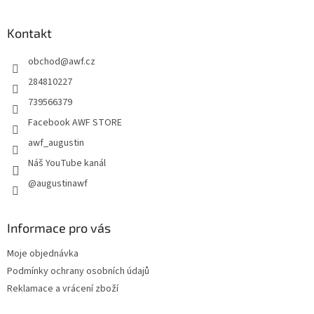
á
p
a
Kontakt
t
obchod
@
awf.cz
í
284810227
739566379
Facebook AWF STORE
awf_augustin
Náš YouTube kanál
@augustinawf
Informace pro vás
Moje objednávka
Podmínky ochrany osobních údajů
Reklamace a vrácení zboží