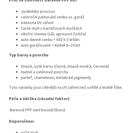
Proč se životnost barevné PPF liší?
podmínky provozu
celoroční parkování venku vs. garáž
intenzita UV záření
časté mytí v kartáčových myčkách
silniční chemie (sůl, agresivní čističe)
auto denně venku = blíž k 5 letům
auto garážované = klidně 8–10 let
Typ barvy a povrchu
tmavé, syté barvy (černá, tmavě modrá, červená)
matné a saténové povrchy
perleť, chameleon, metalické pigmenty
Tyto varianty jsou citlivější na UV záření než světlé a lesklé fólie.
Péče a údržba (zásadní faktor)
Barevná PPF není bezúdržbová.
Doporučeno:
ruční mytí