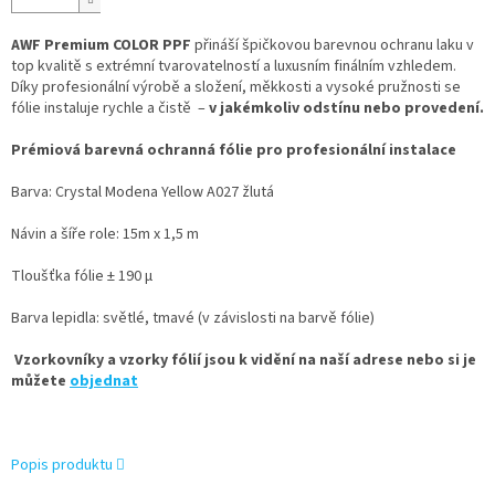
AWF Premium COLOR PPF
přináší špičkovou barevnou ochranu laku v
top kvalitě s extrémní tvarovatelností a luxusním finálním vzhledem.
Díky profesionální výrobě a složení, měkkosti a vysoké pružnosti se
fólie instaluje rychle a čistě –
v jakémkoliv odstínu nebo provedení.
Prémiová barevná ochranná fólie pro profesionální instalace
Barva: Crystal Modena Yellow A027 žlutá
Návin a šíře role: 15m x 1,5 m
Tloušťka fólie ± 190 µ
Barva lepidla: světlé, tmavé (v závislosti na barvě fólie)
Vzorkovníky a vzorky fólií jsou k vidění na naší adrese nebo si je
můžete
objednat
Popis produktu