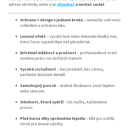
adrese obchodu, nebo si je
objednat
a nechat zaslat
.
Ochrana + design v jednom kroku
– nemusíte volit mezi
vzhledem a ochranou laku.
Luxusní efekt
– vysoký lesk nebo dokonale hladký mat,
který často vypadá lépe než původní lak.
Extrémní měkkost a pružnost
– profesionálové ocení
snadnou práci i na složitých tvarech.
Vysoká roztažnost
– bez praskání, bez stresu,
perfektní dotažení detailů.
Samohojivý povrch
– drobné škrábance zmizí teplem
nebo sluncem.
Odolnost, která vydrží
– UV, myčky, každodenní
provoz.
Plná barva díky správnému lepidlu
– bílé pro světlé,
černé pro tmavé odstíny.