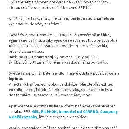
luxusní efekt a zároveň poskytne nejvyšší úroveň ochrany,
kterou čekáte od profesionální barevné PPF fólie.
Ať už zvolíte
lesk, mat, metalízu, perleť nebo chameleon
,
výsledek bude vždy perfektní.
Každá fólie AWF Premium COLOR PPF je
extrémně měkká
,
výjimečně tvárná
, a díky
vysoké roztažnosti
se přizpůsobí i
těm nejnáročnějším tvarům karoserie. Práce s ní je rychlá,
přesná a bez stresu.
Navíc poskytuje
samohojivý povrch
, který odolává
škrábancům, UV záření, chemii a každodennímu používání.
Světlé varianty mají
bílé lepidlo
. Tmavé odstíny používají
černé
lepidlo
.
V některých případech dokonce dokáže fólie
zlepšit vzhled
vozidla
– zakrýt drobné nedostatky laku, sjednotit plochy a
dodat celému autu exkluzivní, rovnoměrný look.
Aplikace fólie je kompatibilní se všemi běžnými kapalinami pro
instalaci PPF:
GEL, FILM-ON, ImmoGel od CARPRO, šampony
a další roztoky
, které máme také v nabídce.
Vzorky a vzorníky si můžete osobně prohlédnout přímo na naší