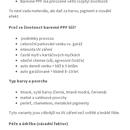
Barevné PPF má přirozeně větší rozptyl životnosti
To není vada materiálu, ale daň za barvu, pigment a vizuální
efekt.
Proč se životnost barevné PPF liší?
podmínky provozu
celoroční parkování venku vs. garáž
intenzita UV záření
časté mytí v kartáčových myčkách
silniční chemie (sůl, agresivní čističe)
auto denně venku = blíž k 5 letům
auto garážované = klidně 8–10 let
Typ barvy a povrchu
tmavé, syté barvy (černá, tmavě modrá, červená)
matné a saténové povrchy
perleť, chameleon, metalické pigmenty
Tyto varianty jsou citlivější na UV záření než světlé a lesklé fólie.
Péče a údržba (zásadní faktor)