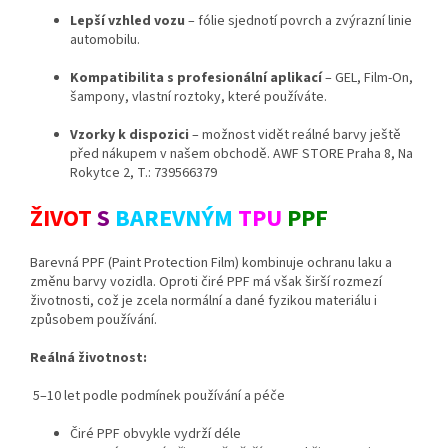
Lepší vzhled vozu
– fólie sjednotí povrch a zvýrazní linie
automobilu.
Kompatibilita s profesionální aplikací
– GEL, Film-On,
šampony, vlastní roztoky, které používáte.
Vzorky k dispozici
– možnost vidět reálné barvy ještě
před nákupem v našem obchodě. AWF STORE Praha 8, Na
Rokytce 2, T.: 739566379
ŽIVOT
S
BAREVNÝM
TPU
PPF
Barevná PPF (Paint Protection Film) kombinuje ochranu laku a
změnu barvy vozidla. Oproti čiré PPF má však širší rozmezí
životnosti, což je zcela normální a dané fyzikou materiálu i
způsobem používání.
Reálná životnost:
5–10 let podle podmínek používání a péče
Čiré PPF obvykle vydrží déle