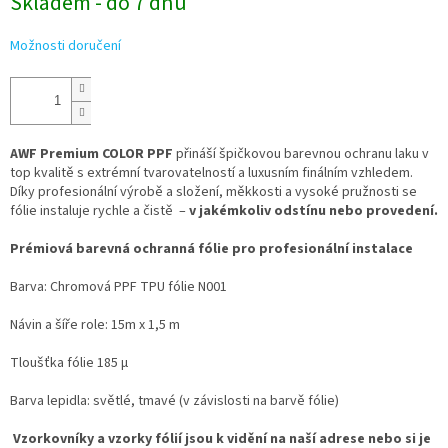
Skladem - do 7 dnů
Možnosti doručení
AWF Premium COLOR PPF
přináší špičkovou barevnou ochranu laku v
top kvalitě s extrémní tvarovatelností a luxusním finálním vzhledem.
Díky profesionální výrobě a složení, měkkosti a vysoké pružnosti se
fólie instaluje rychle a čistě –
v jakémkoliv odstínu nebo provedení.
Prémiová barevná ochranná fólie pro profesionální instalace
Barva: Chromová PPF TPU fólie N001
Návin a šíře role: 15m x 1,5 m
Tloušťka fólie 185 µ
Barva lepidla: světlé, tmavé (v závislosti na barvě fólie)
Vzorkovníky a vzorky fólií jsou k vidění na naší adrese nebo si je