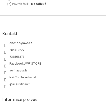
?
Povrch fólií
:
Metalické
Z
á
p
a
Kontakt
t
obchod
@
awf.cz
í
284810227
739566379
Facebook AWF STORE
awf_augustin
Náš YouTube kanál
@augustinawf
Informace pro vás