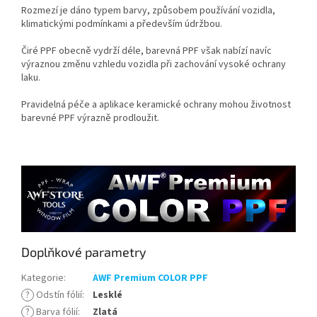
Rozmezí je dáno typem barvy, způsobem používání vozidla,
klimatickými podmínkami a především údržbou.
Čiré PPF obecně vydrží déle, barevná PPF však nabízí navíc
výraznou změnu vzhledu vozidla při zachování vysoké ochrany
laku.
Pravidelná péče a aplikace keramické ochrany mohou životnost
barevné PPF výrazně prodloužit.
Doplňkové parametry
Kategorie
:
AWF Premium COLOR PPF
?
Odstín fólií
:
Lesklé
?
Barva fólií
:
Zlatá