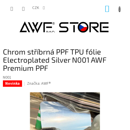
Přejít
NÁKUP
na
CZK
obsah
KOŠÍK
Chrom stříbrná PPF TPU fólie
Electroplated Silver N001 AWF
Premium PPF
N001
Značka:
AWF®
Novinka