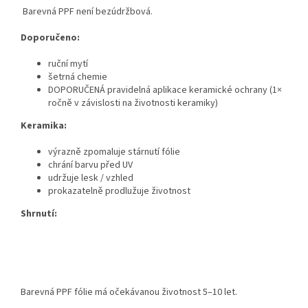
Barevná PPF není bezúdržbová.
Doporučeno:
ruční mytí
šetrná chemie
DOPORUČENÁ pravidelná aplikace keramické ochrany (1×
ročně v závislosti na životnosti keramiky)
Keramika:
výrazně zpomaluje stárnutí fólie
chrání barvu před UV
udržuje lesk / vzhled
prokazatelně prodlužuje životnost
Shrnutí:
Barevná PPF fólie má očekávanou životnost 5–10 let.