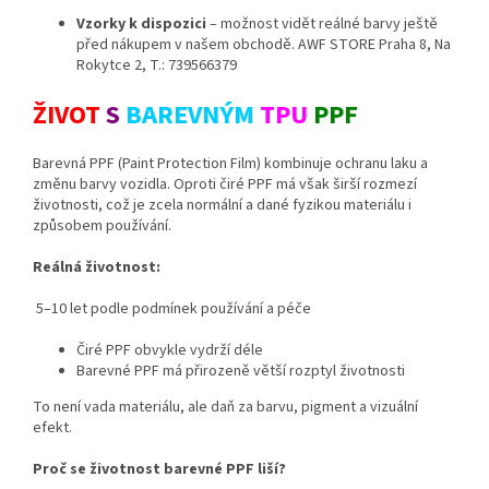
Vzorky k dispozici
– možnost vidět reálné barvy ještě
před nákupem v našem obchodě. AWF STORE Praha 8, Na
Rokytce 2, T.: 739566379
ŽIVOT
S
BAREVNÝM
TPU
PPF
Barevná PPF (Paint Protection Film) kombinuje ochranu laku a
změnu barvy vozidla. Oproti čiré PPF má však širší rozmezí
životnosti, což je zcela normální a dané fyzikou materiálu i
způsobem používání.
Reálná životnost:
5–10 let podle podmínek používání a péče
Čiré PPF obvykle vydrží déle
Barevné PPF má přirozeně větší rozptyl životnosti
To není vada materiálu, ale daň za barvu, pigment a vizuální
efekt.
Proč se životnost barevné PPF liší?