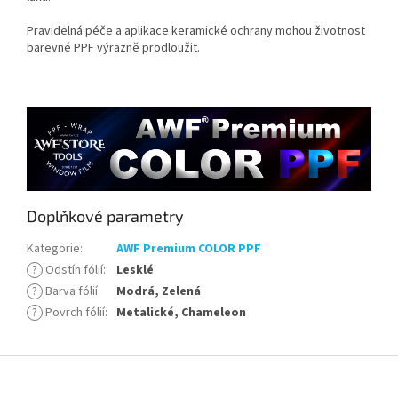
Pravidelná péče a aplikace keramické ochrany mohou životnost
barevné PPF výrazně prodloužit.
Doplňkové parametry
Kategorie
:
AWF Premium COLOR PPF
?
Odstín fólií
:
Lesklé
?
Barva fólií
:
Modrá, Zelená
?
Povrch fólií
:
Metalické, Chameleon
Z
á