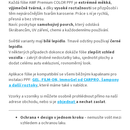
Každá fólie AWF Premium COLOR PPF je
extrémně měkká
,
výjimečně tvárná
, a díky
vysoké roztažnosti
se přizpůsobí i
těm nejnáročnějším tvarům karoserie. Práce s ní je rychlá,
přesná a bez stresu.
Navíc poskytuje
samohojivý povrch
, který odolává
škrábancům, UV záření, chemii a každodennímu používání.
Světlé varianty mají
bílé lepidlo
. Tmavé odstíny používají
černé
lepidlo
.
V některých případech dokonce dokáže fólie
zlepšit vzhled
vozidla
– zakrýt drobné nedostatky laku, sjednotit plochy a
dodat celému autu exkluzivní, rovnoměrný look.
Aplikace fólie je kompatibilní se všemi běžnými kapalinami pro
instalaci PPF:
GEL, FILM-ON, ImmoGel od CARPRO, šampony
a další roztoky
, které máme také v nabídce.
Vzorky a vzorníky si můžete osobně prohlédnout přímo na naší
adrese obchodu, nebo si je
objednat
a nechat zaslat
.
Ochrana + design v jednom kroku
– nemusíte volit mezi
vzhledem a ochranou laku.