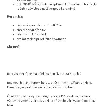
DOPORUČENÁ pravidelná aplikace keramické ochrany (1×
ročně v závislosti na životnosti keramiky)
Keramika:
výrazně zpomaluje stárnutí fólie
chrání barvu před UV
udržuje lesk / vzhled
prokazatelně prodlužuje životnost
Shrnutí:
Barevná PPF fólie má očekávanou životnost 5–10 let.
Rozmezí je dáno typem barvy, způsobem používání vozidla,
klimatickými podmínkami a především údržbou.
Čiré PPF obecně vydrží déle, barevná PPF však nabízí navíc
výraznou změnu vzhledu vozidla při zachování vysoké ochrany
laku.