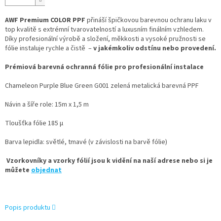
AWF Premium COLOR PPF
přináší špičkovou barevnou ochranu laku v
top kvalitě s extrémní tvarovatelností a luxusním finálním vzhledem.
Díky profesionální výrobě a složení, měkkosti a vysoké pružnosti se
fólie instaluje rychle a čistě –
v jakémkoliv odstínu nebo provedení.
Prémiová barevná ochranná fólie pro profesionální instalace
Chameleon Purple Blue Green G001 zelená metalická barevná PPF
Návin a šíře role: 15m x 1,5 m
Tloušťka fólie 185 µ
Barva lepidla: světlé, tmavé (v závislosti na barvě fólie)
Vzorkovníky a vzorky fólií jsou k vidění na naší adrese nebo si je
můžete
objednat
Popis produktu