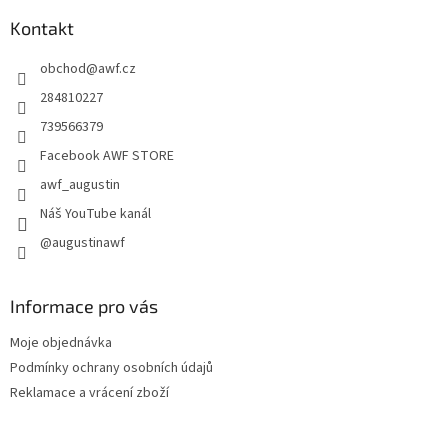
p
a
Kontakt
t
obchod
@
awf.cz
í
284810227
739566379
Facebook AWF STORE
awf_augustin
Náš YouTube kanál
@augustinawf
Informace pro vás
Moje objednávka
Podmínky ochrany osobních údajů
Reklamace a vrácení zboží