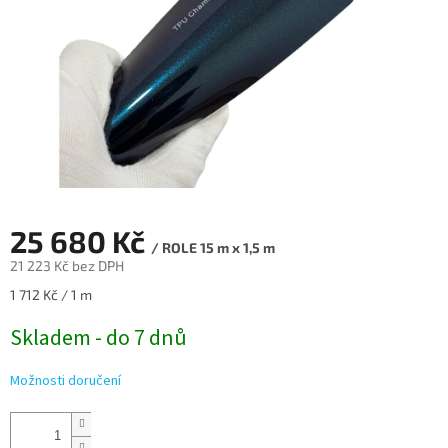
25 680 Kč
/ ROLE 15 m x 1,5 m
21 223 Kč bez DPH
Měrná
1 712 Kč / 1 m
cena:
Skladem - do 7 dnů
Možnosti doručení