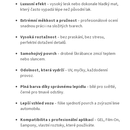
Luxusní efekt
– vysoký lesk nebo dokonale hladký mat,
který často vypadá lépe než původní lak.
Extrémní měkkost a pružnost
– profesionálové ocení
snadnou práci i na složitých tvarech.
Vysoká roztažnost
– bez praskání, bez stresu,
perfektní dotažení detailů.
Samohojivý povrch
– drobné škrábance zmizí teplem
nebo sluncem.
Odolnost, která vydrží
– UV, myčky, každodenní
provoz.
Plná barva díky správnému lepidlu
– bílé pro světlé,
černé pro tmavé odstíny.
Lepší vzhled vozu
– fólie sjednotí povrch a zvýrazní linie
automobilu.
Kompatibilita s profesionální aplikací
– GEL, Film-On,
šampony, vlastní roztoky, které používáte.