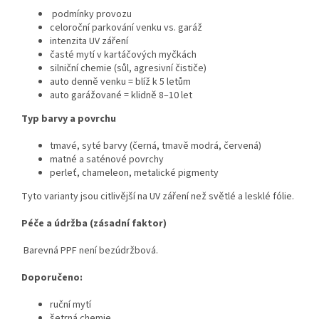
podmínky provozu
celoroční parkování venku vs. garáž
intenzita UV záření
časté mytí v kartáčových myčkách
silniční chemie (sůl, agresivní čističe)
auto denně venku = blíž k 5 letům
auto garážované = klidně 8–10 let
Typ barvy a povrchu
tmavé, syté barvy (černá, tmavě modrá, červená)
matné a saténové povrchy
perleť, chameleon, metalické pigmenty
Tyto varianty jsou citlivější na UV záření než světlé a lesklé fólie.
Péče a údržba (zásadní faktor)
Barevná PPF není bezúdržbová.
Doporučeno:
ruční mytí
šetrná chemie