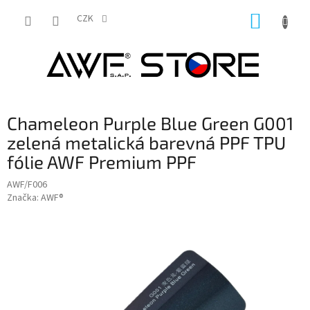
Přejít
NÁKUP
na
CZK
obsah
KOŠÍK
Chameleon Purple Blue Green G001
zelená metalická barevná PPF TPU
fólie AWF Premium PPF
AWF/F006
Značka:
AWF®