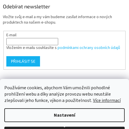
Odebírat newsletter
Vložte svůj e-mail a my vám budeme zasílat informace o nových
produktech na našem e-shopu.
E-mail
Vložením e-mailu souhlasíte s
podmínkami ochrany osobních údajů
PŘIHLÁSIT SE
Přijímáme online platby
Používáme cookies, abychom Vám umožnili pohodlné
prohlížení webu a díky analýze provozu webu neustále
zlepšovali jeho funkce, výkon a použitelnost.
Více informací
Nastavení
Vytvořil Shoptet