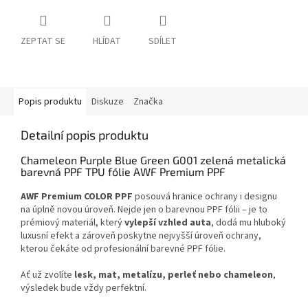
ZEPTAT SE
HLÍDAT
SDÍLET
Popis produktu
Diskuze
Značka
Detailní popis produktu
Chameleon Purple Blue Green G001 zelená metalická
barevná PPF TPU fólie AWF Premium PPF
AWF Premium COLOR PPF
posouvá hranice ochrany i designu
na úplně novou úroveň. Nejde jen o barevnou PPF fólii – je to
prémiový materiál, který
vylepší vzhled auta
, dodá mu hluboký
luxusní efekt a zároveň poskytne nejvyšší úroveň ochrany,
kterou čekáte od profesionální barevné PPF fólie.
Ať už zvolíte
lesk, mat, metalízu, perleť nebo chameleon
,
výsledek bude vždy perfektní.