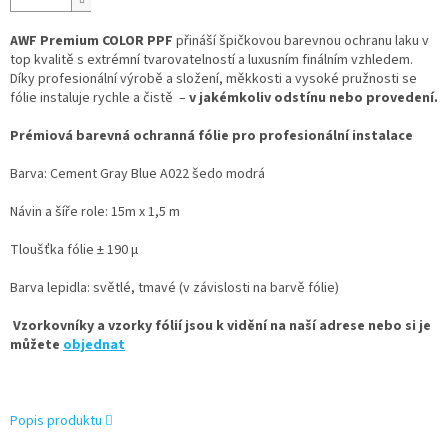
AWF Premium COLOR PPF
přináší špičkovou barevnou ochranu laku v
top kvalitě s extrémní tvarovatelností a luxusním finálním vzhledem.
Díky profesionální výrobě a složení, měkkosti a vysoké pružnosti se
fólie instaluje rychle a čistě –
v jakémkoliv odstínu nebo provedení.
Prémiová barevná ochranná fólie pro profesionální instalace
Barva: Cement Gray Blue A022 šedo modrá
Návin a šíře role: 15m x 1,5 m
Tloušťka fólie ± 190 µ
Barva lepidla: světlé, tmavé (v závislosti na barvě fólie)
Vzorkovníky a vzorky fólií jsou k vidění na naší adrese nebo si je
můžete
objednat
Popis produktu