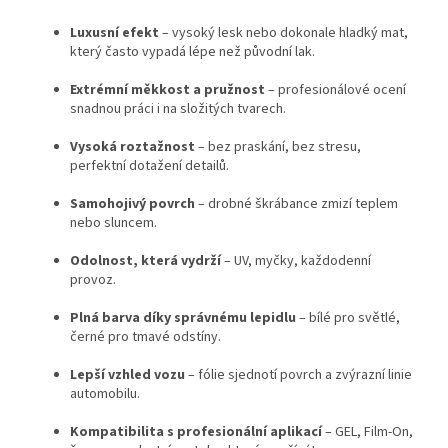
Luxusní efekt
– vysoký lesk nebo dokonale hladký mat,
který často vypadá lépe než původní lak.
Extrémní měkkost a pružnost
– profesionálové ocení
snadnou práci i na složitých tvarech.
Vysoká roztažnost
– bez praskání, bez stresu,
perfektní dotažení detailů.
Samohojivý povrch
– drobné škrábance zmizí teplem
nebo sluncem.
Odolnost, která vydrží
– UV, myčky, každodenní
provoz.
Plná barva díky správnému lepidlu
– bílé pro světlé,
černé pro tmavé odstíny.
Lepší vzhled vozu
– fólie sjednotí povrch a zvýrazní linie
automobilu.
Kompatibilita s profesionální aplikací
– GEL, Film-On,