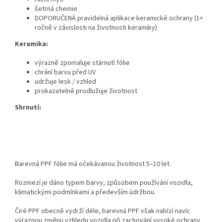
šetrná chemie
DOPORUČENÁ pravidelná aplikace keramické ochrany (1×
ročně v závislosti na životnosti keramiky)
Keramika:
výrazně zpomaluje stárnutí fólie
chrání barvu před UV
udržuje lesk / vzhled
prokazatelně prodlužuje životnost
Shrnutí:
Barevná PPF fólie má očekávanou životnost 5–10 let.
Rozmezí je dáno typem barvy, způsobem používání vozidla,
klimatickými podmínkami a především údržbou.
Čiré PPF obecně vydrží déle, barevná PPF však nabízí navíc
výraznou změnu vzhledu vozidla při zachování vysoké ochrany