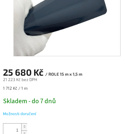
25 680 Kč
/ ROLE 15 m x 1,5 m
21 223 Kč bez DPH
Měrná
1 712 Kč / 1 m
cena:
Skladem - do 7 dnů
Možnosti doručení