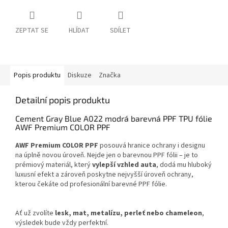
ZEPTAT SE
HLÍDAT
SDÍLET
Popis produktu
Diskuze
Značka
Detailní popis produktu
Cement Gray Blue A022 modrá barevná PPF TPU fólie
AWF Premium COLOR PPF
AWF Premium COLOR PPF
posouvá hranice ochrany i designu
na úplně novou úroveň. Nejde jen o barevnou PPF fólii – je to
prémiový materiál, který
vylepší vzhled auta
, dodá mu hluboký
luxusní efekt a zároveň poskytne nejvyšší úroveň ochrany,
kterou čekáte od profesionální barevné PPF fólie.
Ať už zvolíte
lesk, mat, metalízu, perleť nebo chameleon
,
výsledek bude vždy perfektní.