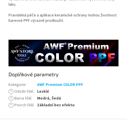
laku.
Pravidelná péče a aplikace keramické ochrany mohou životnost
barevné PPF výrazně prodloužit.
Doplňkové parametry
Kategorie
:
AWF Premium COLOR PPF
?
Odstín fólií
:
Lesklé
?
Barva fólií
:
Modrá, Šedá
?
Povrch fólií
:
Základní bez efektu
Z