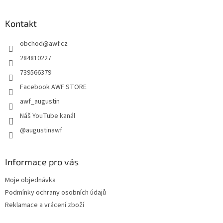
á
p
a
Kontakt
t
obchod
@
awf.cz
í
284810227
739566379
Facebook AWF STORE
awf_augustin
Náš YouTube kanál
@augustinawf
Informace pro vás
Moje objednávka
Podmínky ochrany osobních údajů
Reklamace a vrácení zboží