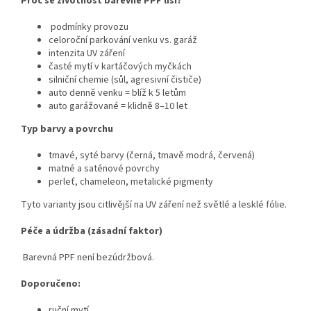
Proč se životnost barevné PPF liší?
podmínky provozu
celoroční parkování venku vs. garáž
intenzita UV záření
časté mytí v kartáčových myčkách
silniční chemie (sůl, agresivní čističe)
auto denně venku = blíž k 5 letům
auto garážované = klidně 8–10 let
Typ barvy a povrchu
tmavé, syté barvy (černá, tmavě modrá, červená)
matné a saténové povrchy
perleť, chameleon, metalické pigmenty
Tyto varianty jsou citlivější na UV záření než světlé a lesklé fólie.
Péče a údržba (zásadní faktor)
Barevná PPF není bezúdržbová.
Doporučeno:
ruční mytí