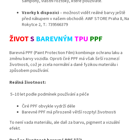
šampony, vlastní roztoky, které používáte.
Vzorky k dispozici
– možnost vidět reálné barvy ještě
před nákupem v našem obchodě. AWF STORE Praha 8, Na
Rokytce 2, T.: 739566379
ŽIVOT
S
BAREVNÝM
TPU
PPF
Barevná PPF (Paint Protection Film) kombinuje ochranu laku a
změnu barvy vozidla. Oproti čiré PPF má však širší rozmezí
životnosti, což je zcela normální a dané fyzikou materiálu i
způsobem používání.
Reálná životnost:
5–10 let podle podmínek používání a péče
Čiré PPF obvykle vydrží déle
Barevné PPF má přirozeně větší rozptyl životnosti
To není vada materiálu, ale daň za barvu, pigment a vizuální
efekt.