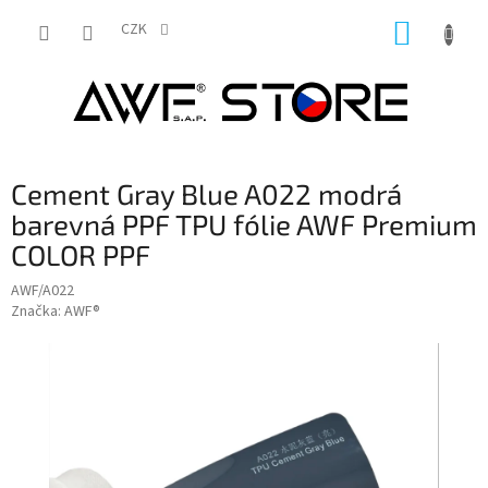
Přejít
NÁKUP
na
CZK
obsah
KOŠÍK
Cement Gray Blue A022 modrá
barevná PPF TPU fólie AWF Premium
COLOR PPF
AWF/A022
Značka:
AWF®