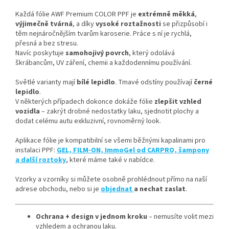
Každá fólie AWF Premium COLOR PPF je
extrémně měkká
,
výjimečně tvárná
, a díky
vysoké roztažnosti
se přizpůsobí i
těm nejnáročnějším tvarům karoserie. Práce s ní je rychlá,
přesná a bez stresu.
Navíc poskytuje
samohojivý povrch
, který odolává
škrábancům, UV záření, chemii a každodennímu používání.
Světlé varianty mají
bílé lepidlo
. Tmavé odstíny používají
černé
lepidlo
.
V některých případech dokonce dokáže fólie
zlepšit vzhled
vozidla
– zakrýt drobné nedostatky laku, sjednotit plochy a
dodat celému autu exkluzivní, rovnoměrný look.
Aplikace fólie je kompatibilní se všemi běžnými kapalinami pro
instalaci PPF:
GEL, FILM-ON, ImmoGel od CARPRO, šampony
a další roztoky
, které máme také v nabídce.
Vzorky a vzorníky si můžete osobně prohlédnout přímo na naší
adrese obchodu, nebo si je
objednat
a nechat zaslat
.
Ochrana + design v jednom kroku
– nemusíte volit mezi
vzhledem a ochranou laku.