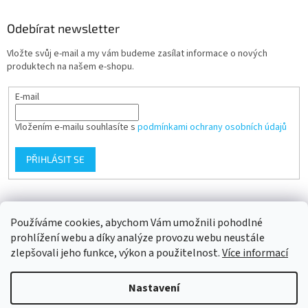
Odebírat newsletter
Vložte svůj e-mail a my vám budeme zasílat informace o nových
produktech na našem e-shopu.
E-mail
Vložením e-mailu souhlasíte s
podmínkami ochrany osobních údajů
PŘIHLÁSIT SE
Přijímáme online platby
Používáme cookies, abychom Vám umožnili pohodlné
prohlížení webu a díky analýze provozu webu neustále
zlepšovali jeho funkce, výkon a použitelnost.
Více informací
Nastavení
Vytvořil Shoptet