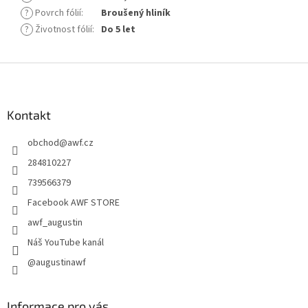
?
Povrch fólií
:
Broušený hliník
?
Životnost fólií
:
Do 5 let
Z
á
p
a
Kontakt
t
obchod
@
awf.cz
í
284810227
739566379
Facebook AWF STORE
awf_augustin
Náš YouTube kanál
@augustinawf
Informace pro vás