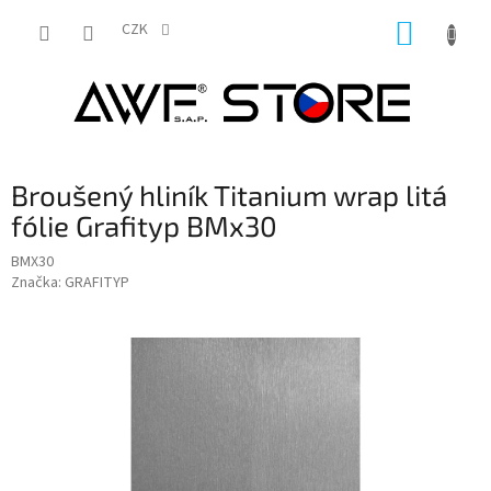
Přejít
NÁKUP
na
CZK
obsah
KOŠÍK
Broušený hliník Titanium wrap litá
fólie Grafityp BMx30
BMX30
Značka:
GRAFITYP