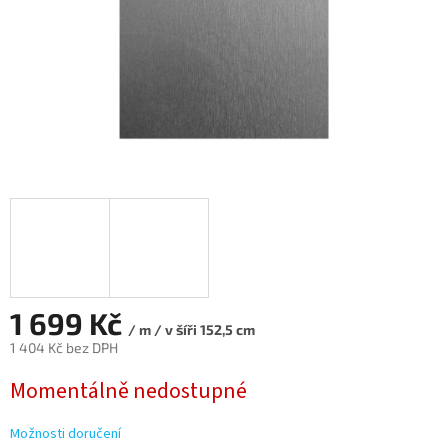
1 699 Kč
/ m / v šíři 152,5 cm
1 404 Kč bez DPH
Měrná
Momentálně nedostupné
cena:
Možnosti doručení