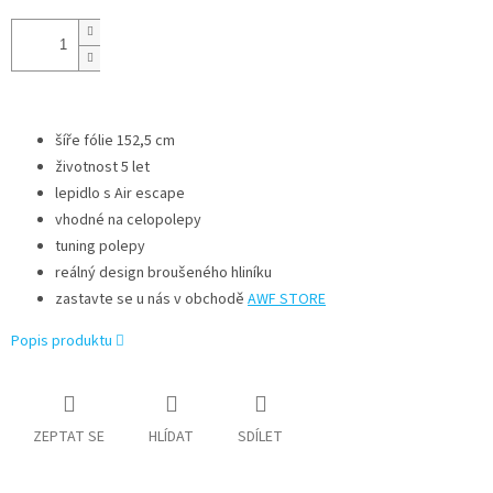
šíře fólie 152,5 cm
životnost 5 let
lepidlo s Air escape
vhodné na celopolepy
tuning polepy
reálný design broušeného hliníku
zastavte se u nás v obchodě
AWF STORE
Popis produktu
ZEPTAT SE
HLÍDAT
SDÍLET