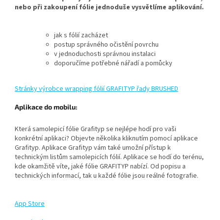
nebo při zakoupení fólie jednoduše vysvětlíme aplikování.
jak s fólií zacházet
postup správného očistění povrchu
v jednoduchosti správnou instalaci
doporučíme potřebné nářadí a pomůcky
Stránky výrobce wrapping fólií GRAFITYP řady BRUSHED
Aplikace do mobilu:
Která samolepicí fólie Grafityp se nejlépe hodí pro vaši
konkrétní aplikaci?
Objevte několika kliknutím pomocí aplikace
Grafityp.
Aplikace Grafityp vám také umožní přístup k
technickým listům samolepicích fólií. Aplikace se hodí do terénu,
kde okamžitě víte, jaké fólie GRAFITYP nabízí. Od popisu a
technických informací, tak u každé fólie jsou reálné fotografie.
App Store