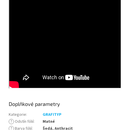
Doplňkové parametry
Kategorie
:
GRAFITYP
?
Odstín fólií
:
Matné
?
Barva fólií
:
Šedá, Anthracit