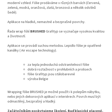
moderní vzhled. Fólie prodáváme v různých barvách (červená,
zelená, modrá, oranžová, zlatá, bronzová a několik odstínů
šedé).
Aplikace na hladké, nemastné a bezprašné povrchy.
Řada wrap fólií
BRUSHED
Grafityp se vyznačuje vysokou kvalitou
a životností.
Aplikace se provádí suchou metodou. Lepidlo fólie je opatřené
kanálky ( Air escape technology).
za tepla jednoduchá odstranitelnost fólie
dobrá roztažnost v prohlubních a prolisech
fólie Grafityp jsou stálobarevné
výroba Belgie
Wrapping fólie BRUSHED je možné použít i k polepům nábytku,
nebo jiných dekorových aplikací v interiérech. Povrch musí být
odmastěný, bezprašný a hladký.
Začátečníkům poskytujeme školení. Buď klasické placené,