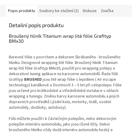
Popis produktu
Soubory ke stažení (1)
Diskuze
Značka
Detailní popis produktu
Broušený hliník Titanium wrap litá fólie Grafityp
BMx30
Barevné fólie s povrchem a dekorem škrábaného - broušeného
hliníku. Designové wrapping lité fólie. Broušený hliník Titanium
wrap litá fólie Grafityp BMx30, použití pro wrapping polepy a
dekorativní tuning aplikace na karoserie automobilů. Řada fólií
Grafityp
BRUSHED
jsou lité wrap fólie s lepidlem ( Air escape
technology) kanálkové a životností 3 – 5 let při celopolepu. Fólie
jsou určené pro krátkodobé a střednědobé instalace v oblasti
wrapping a tuningu. Změnu barvy karoserie automobilu a jiných
dopravních prostředků ( jízdní kola, motorky, lodě, osobní
automobily, dodávky, autobusy).
Fólii můžete použít i k částečným polepům, nebo dekorovým
polepům interiéru automobilu, jako jsou různé lišty. Dekor
broušeného hliníku vždy dodá interiéru automobilu hezký a