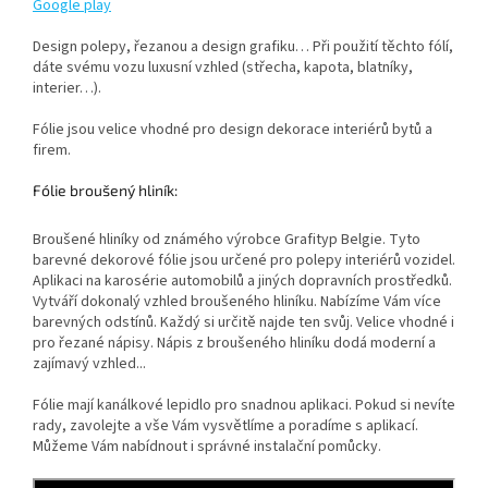
Google play
Design polepy, řezanou a design grafiku… Při použití těchto fólí,
dáte svému vozu luxusní vzhled (střecha, kapota, blatníky,
interier…).
Fólie jsou velice vhodné pro design dekorace interiérů bytů a
firem.
Fólie broušený hliník:
Broušené hliníky od známého výrobce Grafityp Belgie. Tyto
barevné dekorové fólie jsou určené pro polepy interiérů vozidel.
Aplikaci na karosérie automobilů a jiných dopravních prostředků.
Vytváří dokonalý vzhled broušeného hliníku. Nabízíme Vám více
barevných odstínů. Každý si určitě najde ten svůj. Velice vhodné i
pro řezané nápisy. Nápis z broušeného hliníku dodá moderní a
zajímavý vzhled...
Fólie mají kanálkové lepidlo pro snadnou aplikaci. Pokud si nevíte
rady, zavolejte a vše Vám vysvětlíme a poradíme s aplikací.
Můžeme Vám nabídnout i správné instalační pomůcky.