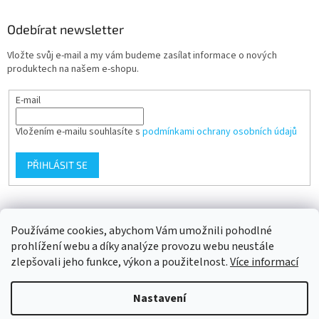
Odebírat newsletter
Vložte svůj e-mail a my vám budeme zasílat informace o nových
produktech na našem e-shopu.
E-mail
Vložením e-mailu souhlasíte s
podmínkami ochrany osobních údajů
PŘIHLÁSIT SE
Přijímáme online platby
Používáme cookies, abychom Vám umožnili pohodlné
prohlížení webu a díky analýze provozu webu neustále
zlepšovali jeho funkce, výkon a použitelnost.
Více informací
Nastavení
Vytvořil Shoptet