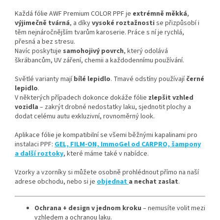
Každá fólie AWF Premium COLOR PPF je
extrémně měkká
,
výjimečně tvárná
, a díky
vysoké roztažnosti
se přizpůsobí i
těm nejnáročnějším tvarům karoserie. Práce s ní je rychlá,
přesná a bez stresu.
Navíc poskytuje
samohojivý povrch
, který odolává
škrábancům, UV záření, chemii a každodennímu používání.
Světlé varianty mají
bílé lepidlo
. Tmavé odstíny používají
černé
lepidlo
.
V některých případech dokonce dokáže fólie
zlepšit vzhled
vozidla
– zakrýt drobné nedostatky laku, sjednotit plochy a
dodat celému autu exkluzivní, rovnoměrný look.
Aplikace fólie je kompatibilní se všemi běžnými kapalinami pro
instalaci PPF:
GEL, FILM-ON, ImmoGel od CARPRO, šampony
a další roztoky
, které máme také v nabídce.
Vzorky a vzorníky si můžete osobně prohlédnout přímo na naší
adrese obchodu, nebo si je
objednat
a nechat zaslat
.
Ochrana + design v jednom kroku
– nemusíte volit mezi
vzhledem a ochranou laku.