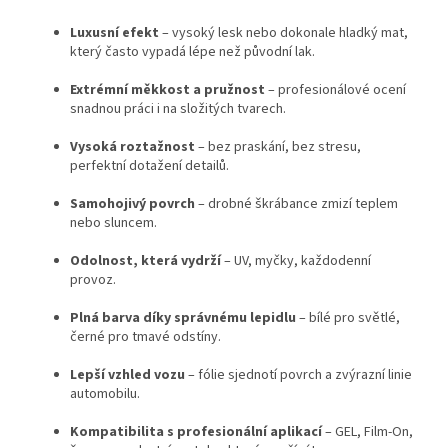
Luxusní efekt
– vysoký lesk nebo dokonale hladký mat,
který často vypadá lépe než původní lak.
Extrémní měkkost a pružnost
– profesionálové ocení
snadnou práci i na složitých tvarech.
Vysoká roztažnost
– bez praskání, bez stresu,
perfektní dotažení detailů.
Samohojivý povrch
– drobné škrábance zmizí teplem
nebo sluncem.
Odolnost, která vydrží
– UV, myčky, každodenní
provoz.
Plná barva díky správnému lepidlu
– bílé pro světlé,
černé pro tmavé odstíny.
Lepší vzhled vozu
– fólie sjednotí povrch a zvýrazní linie
automobilu.
Kompatibilita s profesionální aplikací
– GEL, Film-On,