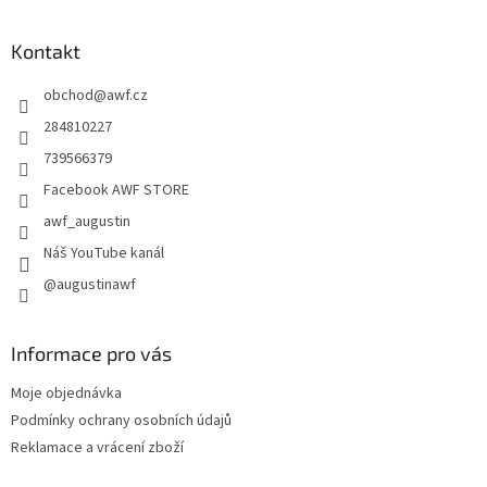
á
p
a
Kontakt
t
obchod
@
awf.cz
í
284810227
739566379
Facebook AWF STORE
awf_augustin
Náš YouTube kanál
@augustinawf
Informace pro vás
Moje objednávka
Podmínky ochrany osobních údajů
Reklamace a vrácení zboží