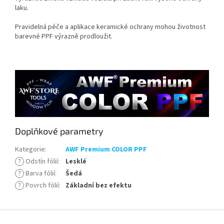
laku.
Pravidelná péče a aplikace keramické ochrany mohou životnost
barevné PPF výrazně prodloužit.
Doplňkové parametry
Kategorie
:
AWF Premium COLOR PPF
?
Odstín fólií
:
Lesklé
?
Barva fólií
:
Šedá
?
Povrch fólií
:
Základní bez efektu
Z