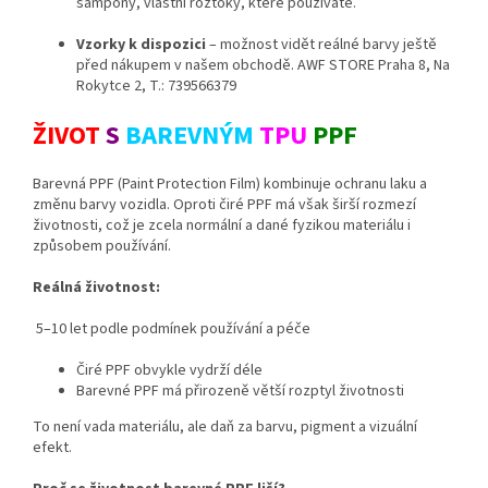
šampony, vlastní roztoky, které používáte.
Vzorky k dispozici
– možnost vidět reálné barvy ještě
před nákupem v našem obchodě. AWF STORE Praha 8, Na
Rokytce 2, T.: 739566379
ŽIVOT
S
BAREVNÝM
TPU
PPF
Barevná PPF (Paint Protection Film) kombinuje ochranu laku a
změnu barvy vozidla. Oproti čiré PPF má však širší rozmezí
životnosti, což je zcela normální a dané fyzikou materiálu i
způsobem používání.
Reálná životnost:
5–10 let podle podmínek používání a péče
Čiré PPF obvykle vydrží déle
Barevné PPF má přirozeně větší rozptyl životnosti
To není vada materiálu, ale daň za barvu, pigment a vizuální
efekt.