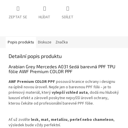
ZEPTAT SE
HLÍDAT
SDÍLET
Popis produktu
Diskuze
Značka
Detailní popis produktu
Arabian Grey Mercedes A031 šedá barevná PPF TPU
fólie AWF Premium COLOR PPF
AWF Premium COLOR PPF
posouvá hranice ochrany i designu
na úplně novou úroveň. Nejde jen o barevnou PPF fólii – je to
prémiový materiál, který
vylepší vzhled auta
, dodá mu hluboký
luxusní efekt a zároveň poskytne nejvyšší úroveň ochrany,
kterou čekáte od profesionální barevné PPF fólie.
Ať už zvolíte
lesk, mat, metalízu, perleť nebo chameleon
,
výsledek bude vždy perfektní.