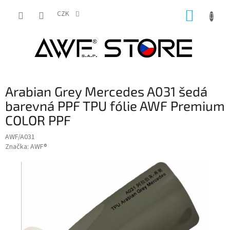
Přejít
NÁKUP
na
CZK
obsah
KOŠÍK
Arabian Grey Mercedes A031 šedá
barevná PPF TPU fólie AWF Premium
COLOR PPF
AWF/A031
Značka:
AWF®