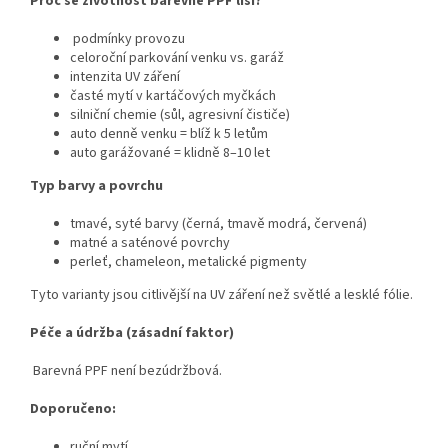
Proč se životnost barevné PPF liší?
podmínky provozu
celoroční parkování venku vs. garáž
intenzita UV záření
časté mytí v kartáčových myčkách
silniční chemie (sůl, agresivní čističe)
auto denně venku = blíž k 5 letům
auto garážované = klidně 8–10 let
Typ barvy a povrchu
tmavé, syté barvy (černá, tmavě modrá, červená)
matné a saténové povrchy
perleť, chameleon, metalické pigmenty
Tyto varianty jsou citlivější na UV záření než světlé a lesklé fólie.
Péče a údržba (zásadní faktor)
Barevná PPF není bezúdržbová.
Doporučeno:
ruční mytí