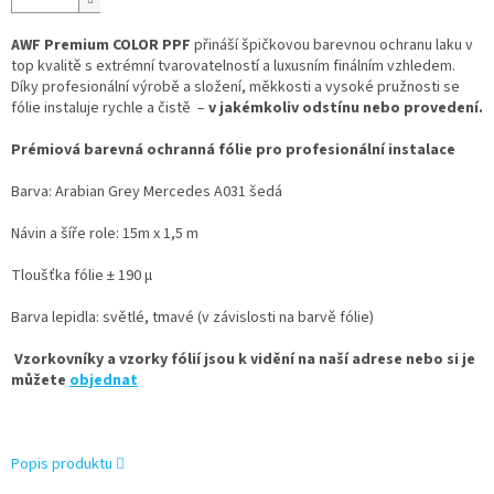
AWF Premium COLOR PPF
přináší špičkovou barevnou ochranu laku v
top kvalitě s extrémní tvarovatelností a luxusním finálním vzhledem.
Díky profesionální výrobě a složení, měkkosti a vysoké pružnosti se
fólie instaluje rychle a čistě –
v jakémkoliv odstínu nebo provedení.
Prémiová barevná ochranná fólie pro profesionální instalace
Barva: Arabian Grey Mercedes A031 šedá
Návin a šíře role: 15m x 1,5 m
Tloušťka fólie ± 190 µ
Barva lepidla: světlé, tmavé (v závislosti na barvě fólie)
Vzorkovníky a vzorky fólií jsou k vidění na naší adrese nebo si je
můžete
objednat
Popis produktu