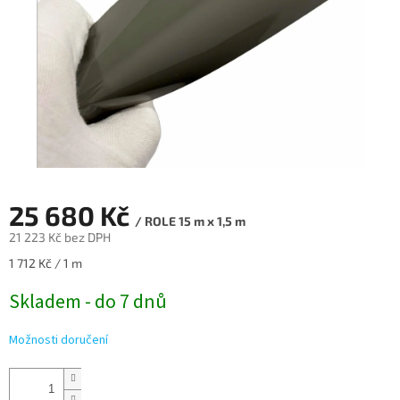
25 680 Kč
/ ROLE 15 m x 1,5 m
21 223 Kč bez DPH
Měrná
1 712 Kč / 1 m
cena:
Skladem - do 7 dnů
Možnosti doručení