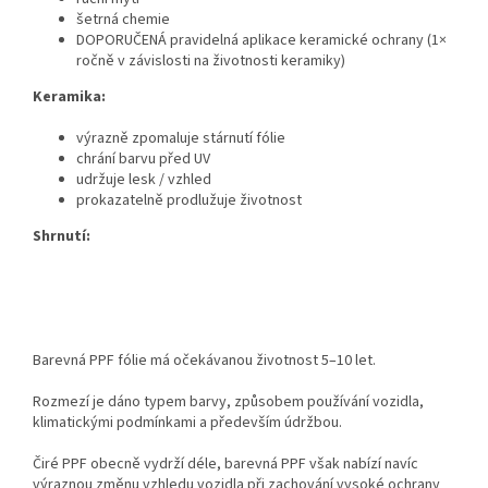
šetrná chemie
DOPORUČENÁ pravidelná aplikace keramické ochrany (1×
ročně v závislosti na životnosti keramiky)
Keramika:
výrazně zpomaluje stárnutí fólie
chrání barvu před UV
udržuje lesk / vzhled
prokazatelně prodlužuje životnost
Shrnutí:
Barevná PPF fólie má očekávanou životnost 5–10 let.
Rozmezí je dáno typem barvy, způsobem používání vozidla,
klimatickými podmínkami a především údržbou.
Čiré PPF obecně vydrží déle, barevná PPF však nabízí navíc
výraznou změnu vzhledu vozidla při zachování vysoké ochrany