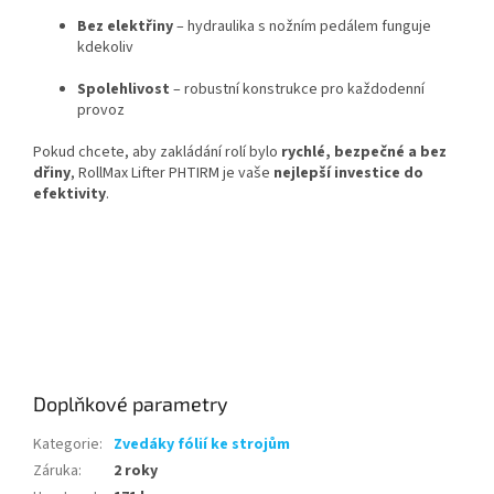
Bez elektřiny
– hydraulika s nožním pedálem funguje
kdekoliv
Spolehlivost
– robustní konstrukce pro každodenní
provoz
Pokud chcete, aby zakládání rolí bylo
rychlé, bezpečné a bez
dřiny
, RollMax Lifter PHTIRM je vaše
nejlepší investice do
efektivity
.
Doplňkové parametry
Kategorie
:
Zvedáky fólií ke strojům
Záruka
:
2 roky