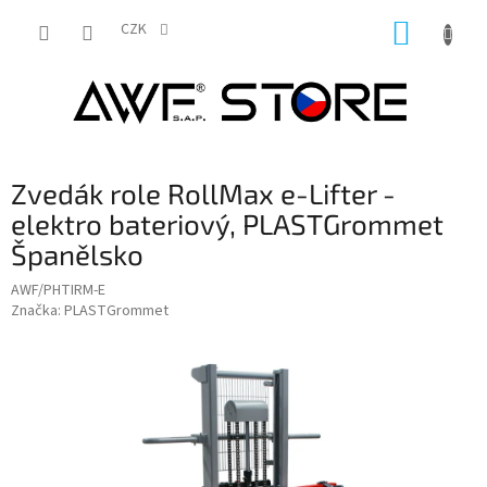
Přejít
NÁKUP
na
CZK
obsah
KOŠÍK
Zvedák role RollMax e-Lifter -
elektro bateriový, PLASTGrommet
Španělsko
AWF/PHTIRM-E
Značka:
PLASTGrommet