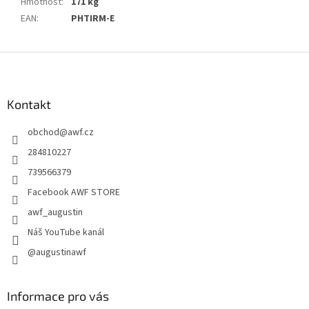
Hmotnost
:
171 kg
EAN
:
PHTIRM-E
Z
á
p
a
Kontakt
t
obchod
@
awf.cz
í
284810227
739566379
Facebook AWF STORE
awf_augustin
Náš YouTube kanál
@augustinawf
Informace pro vás