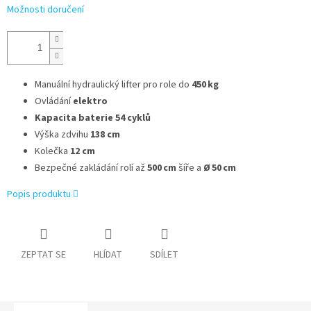
Možnosti doručení
Manuální hydraulický lifter pro role do
450 kg
Ovládání
elektro
Kapacita baterie 54 cyklů
Výška zdvihu
138 cm
Kolečka
12 cm
Bezpečné zakládání rolí až
500 cm
šíře a
Ø 50 cm
Popis produktu
ZEPTAT SE
HLÍDAT
SDÍLET