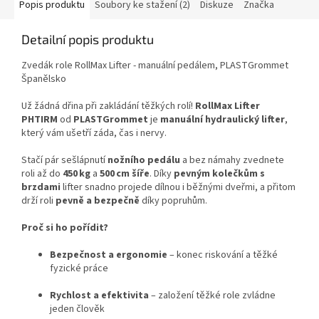
Popis produktu
Soubory ke stažení (2)
Diskuze
Značka
Detailní popis produktu
Zvedák role RollMax Lifter - manuální pedálem, PLASTGrommet
Španělsko
Už žádná dřina při zakládání těžkých rolí!
RollMax Lifter
PHTIRM
od
PLASTGrommet
je
manuální hydraulický lifter
,
který vám ušetří záda, čas i nervy.
Stačí pár sešlápnutí
nožního pedálu
a bez námahy zvednete
roli až do
450 kg
a
500 cm šíře
. Díky
pevným kolečkům s
brzdami
lifter snadno projede dílnou i běžnými dveřmi, a přitom
drží roli
pevně a bezpečně
díky popruhům.
Proč si ho pořídit?
Bezpečnost a ergonomie
– konec riskování a těžké
fyzické práce
Rychlost a efektivita
– založení těžké role zvládne
jeden člověk