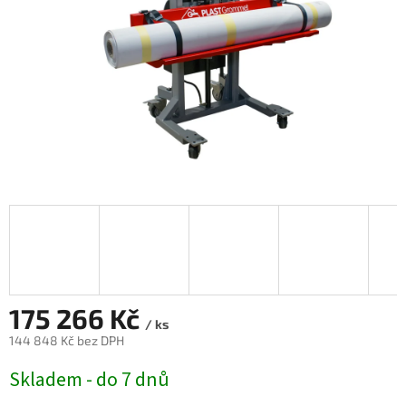
175 266 Kč
/ ks
144 848 Kč bez DPH
Měrná
Skladem - do 7 dnů
cena: