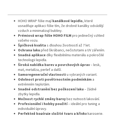
HOHO WRAP fólie mají
kanálkové lepidlo
, které
usnadňuje aplikaci fólie tím, že drobné kanálky odvádějí
vzduch a minimalizují bubliny.
Prémiová wrap fólie HOHO FILM
pro jedinečný vzhled
vašeho vozu.
Špičková kvalita
s dlouhou životností až 7 let.
Ochrana laku
před škrábanci, nečistotami a UV zářením.
Snadná aplikace
díky flexibilnímu materiálu a pokročilé
technologii lepidla.
Široká nabídka barev a povrchových úprav
– lesk,
mat, metalíza, perleť a další.
Samoregenerační vlastnosti
u vybraných variant.
Odolnost proti povětrnostním podmínkám
a
extrémním teplotám.
Snadné odstranění bez poškození laku
– žádné
zbytky lepidla.
Možnost rychlé změny barvy
bez nutnosti lakování.
Profesionální i hobby použití
– ideální pro tuning a
individuální úpravy.
Perfektně kopíruje složité tvary a křivky
karoserie.