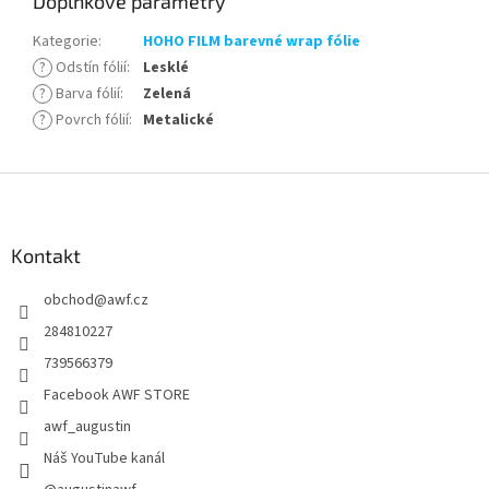
Doplňkové parametry
Kategorie
:
HOHO FILM barevné wrap fólie
?
Odstín fólií
:
Lesklé
?
Barva fólií
:
Zelená
?
Povrch fólií
:
Metalické
Z
á
p
a
Kontakt
t
obchod
@
awf.cz
í
284810227
739566379
Facebook AWF STORE
awf_augustin
Náš YouTube kanál