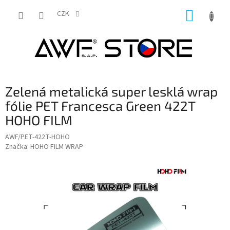
Přejít
NÁKUP
na
CZK
obsah
KOŠÍK
Zelená metalická super lesklá wrap
fólie PET Francesca Green 422T
HOHO FILM
AWF/PET-422T-HOHO
Značka:
HOHO FILM WRAP