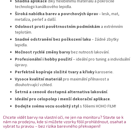
Snadná aplikace
díky flexibilnímu materiálu a pokročilé
technologii kanálkového lepidla.
Široká nabídka barev a povrchových úprav
– lesk, mat,
metalíza, perleť a další.
Odolnost proti povětrnostním podmínkám
a extrémním
teplotám.
Snadné odstranění bez poškození laku
– žádné zbytky
lepidla.
Možnost rychlé změny barvy
bez nutnosti lakování.
Profesionální i hobby použití
– ideální pro tuning a individuální
úpravy.
Perfektně kopíruje složité tvary a křivky
karoserie.
Vysoce kvalitní materiál
pro maximální přilnavost a
dlouhotrvající vzhled.
Šetrná a cenově dostupná alternativa lakování
.
Ideální pro celopolep i menší dekorační aplikace
.
Dodejte svému vozu osobitý styl
s fóliemi HOHO FILM!
Chcete vidět barvy na vlastní oči, ne jen na monitoru? Stavte se k
nám na prodejnu, kde si můžete vzorky fólií prohlédnout, osahat a
vybrat tu pravou – bez rizika barevného překvapení!