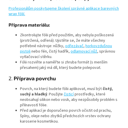
Profesionálům poskytujeme školení správné aplikace barevných
wrap fólií.
Příprava materiálu:
Zkontrolujte fólii před použitím, aby nebyla poškozená
(protržená, odřená). Ujistěte se, že máte všechny
potřebné nástroje: nůžky,
odřezávač
,
horkovzdušnou
pistoli
nebo fén, čistý hadřík,
odlamovací nůž
, správnou
vytlačovací stěrku.
Fólii rozviňte a naměřte si zhruba formát (s menším
přesahem) jaký má díl, který budete polepovat.
2.
Příprava povrchu
Povrch, na který budete fólii aplikovat, musí být
čistý,
suchý a hladký
. Použijte
čisticí
prostředky, které
neobsahují silikon nebo vosk, aby nezpůsobily problém s
přilnavostí fólie.
Před aplikací je doporučeno povrch očistit od prachu,
špíny, oleje nebo zbytků předchozích vrstev ochrany
karoserie kosmetikou.