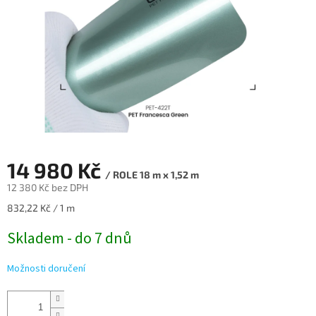
14 980 Kč
/ ROLE 18 m x 1,52 m
12 380 Kč bez DPH
Měrná
832,22 Kč / 1 m
cena:
Skladem - do 7 dnů
Možnosti doručení