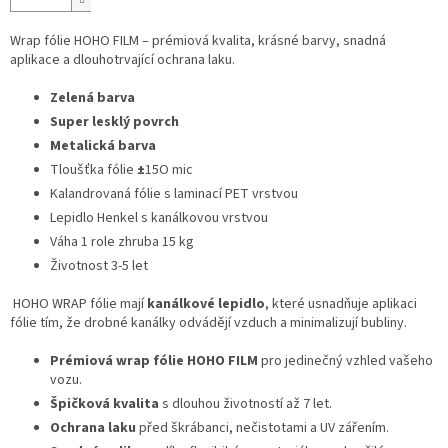
Wrap fólie HOHO FILM – prémiová kvalita, krásné barvy, snadná
aplikace a dlouhotrvající ochrana laku.
Zelená barva
Super lesklý povrch
Metalická barva
Tloušťka fólie
±
15O mic
Kalandrovaná fólie s laminací PET vrstvou
Lepidlo Henkel s kanálkovou vrstvou
Váha 1 role zhruba 15 kg
Životnost 3-5 let
HOHO WRAP fólie mají
kanálkové lepidlo
, které usnadňuje aplikaci
fólie tím, že drobné kanálky odvádějí vzduch a minimalizují bubliny.
Prémiová wrap fólie HOHO FILM
pro jedinečný vzhled vašeho
vozu.
Špičková kvalita
s dlouhou životností až 7 let.
Ochrana laku
před škrábanci, nečistotami a UV zářením.