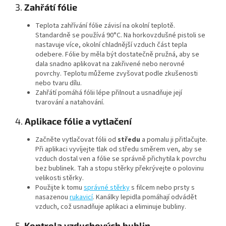
3.
Zahřátí fólie
Teplota zahřívání fólie závisí na okolní teplotě.
Standardně se používá 90°C. Na horkovzdušné pistoli se
nastavuje více, okolní chladnější vzduch část tepla
odebere. Fólie by měla být dostatečně pružná, aby se
dala snadno aplikovat na zakřivené nebo nerovné
povrchy. Teplotu můžeme zvyšovat podle zkušenosti
nebo tvaru dílu.
Zahřátí pomáhá fólii lépe přilnout a usnadňuje její
tvarování a natahování.
4.
Aplikace fólie a vytlačení
Začněte vytlačovat fólii od
středu
a pomalu ji přitlačujte.
Při aplikaci vyvíjejte tlak od středu směrem ven, aby se
vzduch dostal ven a fólie se správně přichytila k povrchu
bez bublinek. Tah a stopu stěrky překrývejte o polovinu
velikosti stěrky.
Použijte k tomu
správné stěrky
s filcem nebo prsty s
nasazenou
rukavicí
. Kanálky lepidla pomáhají odvádět
vzduch, což usnadňuje aplikaci a eliminuje bubliny.
5.
Kontrola vzduchových bublin