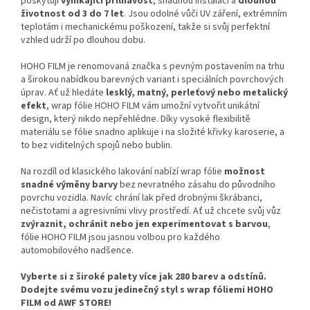
poskytují
vynikající přilnavost
, snadnou instalaci a
dlouhou
životnost od 3 do 7 let
. Jsou odolné vůči UV záření, extrémním
teplotám i mechanickému poškození, takže si svůj perfektní
vzhled udrží po dlouhou dobu.
HOHO FILM je renomovaná značka s pevným postavením na trhu
a širokou nabídkou barevných variant i speciálních povrchových
úprav. Ať už hledáte
lesklý, matný, perleťový nebo metalický
efekt
, wrap fólie HOHO FILM vám umožní vytvořit unikátní
design, který nikdo nepřehlédne. Díky vysoké flexibilitě
materiálu se fólie snadno aplikuje i na složité křivky karoserie, a
to bez viditelných spojů nebo bublin.
Na rozdíl od klasického lakování nabízí wrap fólie
možnost
snadné výměny barvy
bez nevratného zásahu do původního
povrchu vozidla. Navíc chrání lak před drobnými škrábanci,
nečistotami a agresivními vlivy prostředí. Ať už chcete svůj vůz
zvýraznit, ochránit nebo jen experimentovat s barvou
,
fólie HOHO FILM jsou jasnou volbou pro každého
automobilového nadšence.
Vyberte si z široké palety více jak 280 barev a odstínů.
Dodejte svému vozu jedinečný styl s wrap fóliemi HOHO
FILM od AWF STORE!