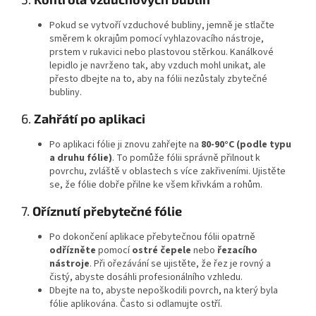
Pokud se vytvoří vzduchové bubliny, jemně je stlačte
směrem k okrajům pomocí vyhlazovacího nástroje,
prstem v rukavici nebo plastovou stěrkou. Kanálkové
lepidlo je navrženo tak, aby vzduch mohl unikat, ale
přesto dbejte na to, aby na fólii nezůstaly zbytečné
bubliny.
6.
Zahřátí po aplikaci
Po aplikaci fólie ji znovu zahřejte na
80-90°C (podle typu
a druhu fólie)
. To pomůže fólii správně přilnout k
povrchu, zvláště v oblastech s více zakřiveními. Ujistěte
se, že fólie dobře přilne ke všem křivkám a rohům.
7.
Oříznutí přebytečné fólie
Po dokončení aplikace přebytečnou fólii opatrně
odřízněte
pomocí
ostré čepele
nebo
řezacího
nástroje
. Při ořezávání se ujistěte, že řez je rovný a
čistý, abyste dosáhli profesionálního vzhledu.
Dbejte na to, abyste nepoškodili povrch, na který byla
fólie aplikována. Často si odlamujte ostří.