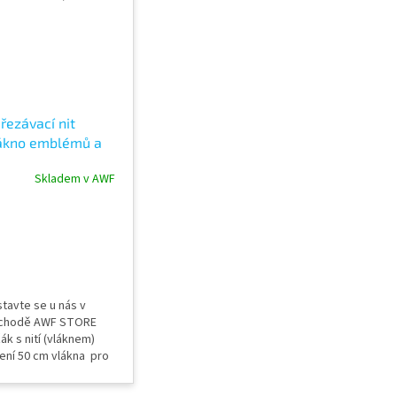
řezávací nit
ákno emblémů a
načení vozidel
Skladem v AWF
ateLine Remover
tavte se u nás v
chodě AWF STORE
ák s nití (vláknem)
ení 50 cm vlákna pro
řezávač nápisů
odej náhradního