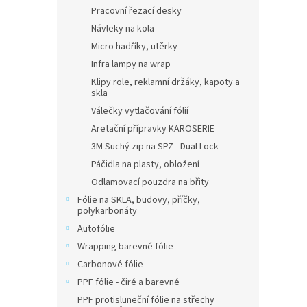
vlá
Pracovní řezací desky
Návleky na kola
Micro hadříky, utěrky
Infra lampy na wrap
Klipy role, reklamní držáky, kapoty a
skla
Válečky vytlačování fólií
Aretační přípravky KAROSERIE
3M Suchý zip na SPZ - Dual Lock
Páčidla na plasty, obložení
Odlamovací pouzdra na břity
Fólie na SKLA, budovy, příčky,
polykarbonáty
Autofólie
Wrapping barevné fólie
Carbonové fólie
PPF fólie - čiré a barevné
PPF protisluneční fólie na střechy