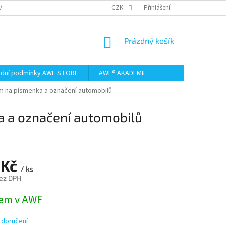
AMACE A VRÁCENÍ ZBOŽÍ
CZK
Přihlášení
NÁKUPNÍ
Prázdný košík
KOŠÍK
dní podmínky AWF STORE
AWF® AKADEMIE
m na písmenka a označení automobilů
a a označení automobilů
 Kč
/ ks
ez DPH
em v AWF
 doručení