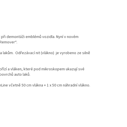
t při demontáži emblémů vozidla. Nyní v novém
 Remover“.
 lakům. Odřezávací nit (vlákno) je vyrobeno ze silně
přízí a vláken, které pod mikroskopem ukazují své
povrchů auto laků.
eLine včetně 50 cm vlákna + 1 x 50 cm náhradní vlákno.