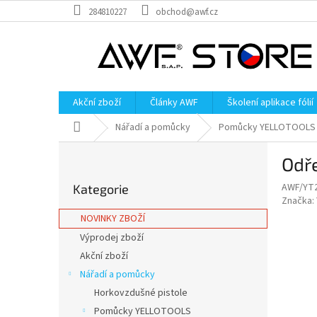
Přejít
284810227
obchod@awf.cz
na
obsah
Akční zboží
Články AWF
Školení aplikace fólií
Domů
Nářadí a pomůcky
Pomůcky YELLOTOOLS
P
Odř
o
Přeskočit
s
AWF/YT
Kategorie
kategorie
t
Značka:
r
NOVINKY ZBOŽÍ
a
Výprodej zboží
n
Akční zboží
n
í
Nářadí a pomůcky
p
Horkovzdušné pistole
a
Pomůcky YELLOTOOLS