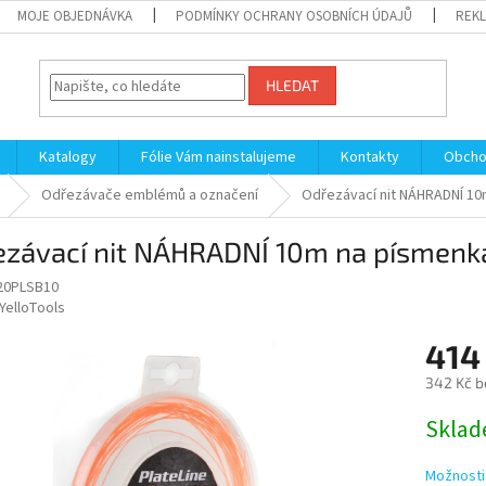
MOJE OBJEDNÁVKA
PODMÍNKY OCHRANY OSOBNÍCH ÚDAJŮ
REKL
HLEDAT
Katalogy
Fólie Vám nainstalujeme
Kontakty
Obcho
Odřezávače emblémů a označení
Odřezávací nit NÁHRADNÍ 10
ezávací nit NÁHRADNÍ 10m na písmenk
20PLSB10
YelloTools
414
342 Kč b
Měrná
Sklad
cena:
Možnosti