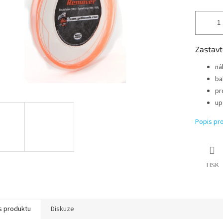
Zastavt
ná
ba
pr
up
Popis pr
TISK
s produktu
Diskuze