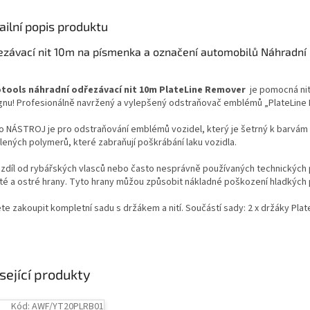
ailní popis produktu
ezávací nit 10m na písmenka a označení automobilů Náhradní
otools náhradní odřezávací nit 10m PlateLine Remover
je pomocná ni
gnu! Profesionálně navržený a vylepšený odstraňovač emblémů „PlateLine
o NÁSTROJ je pro odstraňování emblémů vozidel, který je šetrný k barvám a
lených polymerů, které zabraňují poškrábání laku vozidla.
ozdíl od rybářských vlasců nebo často nesprávně používaných technických 
té a ostré hrany. Tyto hrany můžou způsobit nákladné poškození hladkých 
e zakoupit kompletní sadu s držákem a nití. Součástí sady: 2 x držáky Plat
sející produkty
Kód:
AWF/YT20PLRB01