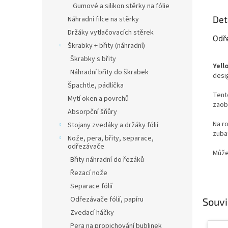
Gumové a silikon stěrky na fólie
Det
Náhradní filce na stěrky
Držáky vytlačovacích stěrek
Odř
Škrabky + břity (náhradní)
Škrabky s břity
Yell
Náhradní břity do škrabek
desi
Špachtle, pádlíčka
Tent
Mytí oken a povrchů
zaob
Absorpční šňůry
Na r
Stojany zvedáky a držáky fólií
zuba
Nože, pera, břity, separace,
odřezávače
Můžet
Břity náhradní do řezáků
Řezací nože
Separace fólií
Odřezávače fólií, papíru
Souvi
Zvedací háčky
Pera na propichování bublinek