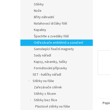
n
Stěrky
e
Nože
l
Břity náhradní
Natahovací držáky fólií
Kapaliny
Špachtle a zvedáky fólií
Odřezávače emblémů a označení
Samolepící fixační magnety
Sady nářadí
Kapsy, náramky, tašky
Formátování přípravky
SET - balíčky nářadí
Stěrky na fólie
Zařezávače stěrek
Stěrky s filcem
Stěrky bez filce
Popi
Plastové stěrky na fólie