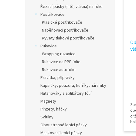
Řezací pásky (nitě, vlákna) na fólie
Postřikovače
Klasické postřikovače
Napěňovací postřikovače
Kyvety tlakové postřikovače
Od
Rukavice
vl
Wrapping rukavice
oz
Rukavice na PPF fólie
Pl
Rukavice autofólie
Pravítka, přípravky
Kapsičky, pouzdra, kufříky, náramky
Natahováky a aplikátory fólií
Magnety
Zas
Pinzety, háčky
ob
drž
Svítilny
bal
Oboustranné lepicí pásky
od
Maskovací lepící pásky
pr