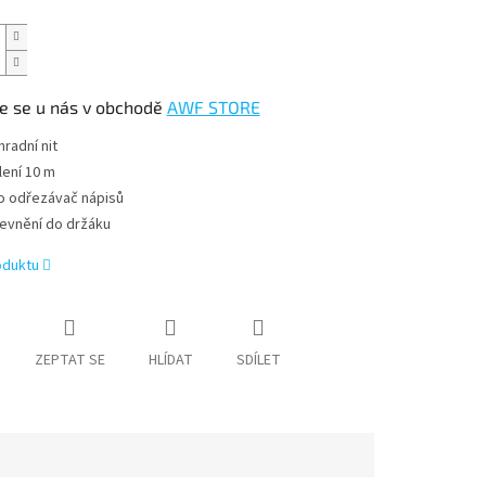
e se u nás v obchodě
AWF STORE
hradní nit
lení 10 m
o odřezávač nápisů
evnění do držáku
oduktu
ZEPTAT SE
HLÍDAT
SDÍLET