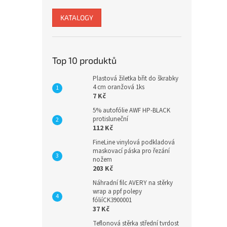
KATALOGY
Top 10 produktů
Plastová žiletka břit do škrabky
4 cm oranžová 1ks
7 Kč
5% autofólie AWF HP-BLACK
protisluneční
112 Kč
FineLine vinylová podkladová
maskovací páska pro řezání
nožem
203 Kč
Náhradní filc AVERY na stěrky
wrap a ppf polepy
fóliíCK3900001
37 Kč
Teflonová stěrka střední tvrdost