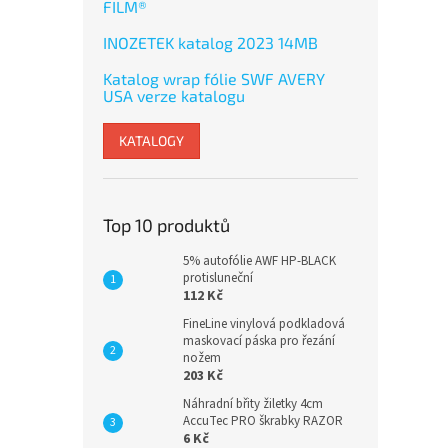
FILM®
INOZETEK katalog 2023 14MB
Katalog wrap fólie SWF AVERY
USA verze katalogu
KATALOGY
Top 10 produktů
5% autofólie AWF HP-BLACK
protisluneční
112 Kč
FineLine vinylová podkladová
maskovací páska pro řezání
nožem
203 Kč
Náhradní břity žiletky 4cm
AccuTec PRO škrabky RAZOR
6 Kč