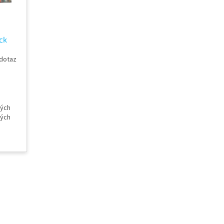
ck
dotaz
ných
ných