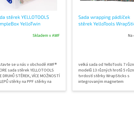
da stěrek YELLOTOOLS
Sada wrapping pádlíček
mpleBox YelloTwin
stěrek YelloTools WrapSti
19YTSBOX16
Set YT17WSS15
Skladem v AWF
Na 
stavte se u nás v obchodě AWF®
velká sada od YelloTools 7 růz
ORE sada stěrek YELLOTOOLS
modelů 13 různých hrotů 5 růz
CE DRUHŮ STĚREK, VÍCE MOŽNOSTÍ
tvrdostí stěrky WrapSticks s
LEPŮ stěrky na PPF stěrky na
integrovaným magnetem
pping stěrky na řezanou a
těnou grafiku
O
v
l
á
d
a