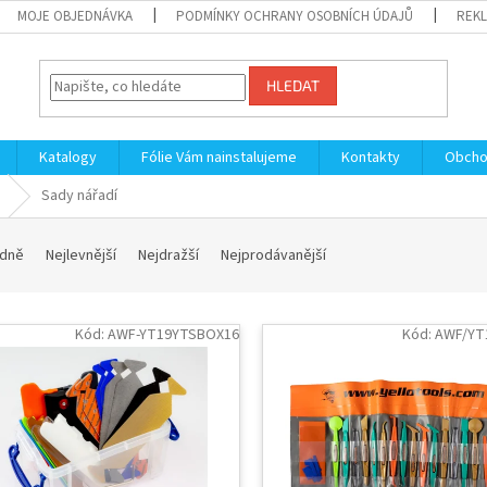
MOJE OBJEDNÁVKA
PODMÍNKY OCHRANY OSOBNÍCH ÚDAJŮ
REKL
HLEDAT
Katalogy
Fólie Vám nainstalujeme
Kontakty
Obcho
Sady nářadí
dně
Nejlevnější
Nejdražší
Nejprodávanější
Kód:
AWF-YT19YTSBOX16
Kód:
AWF/YT