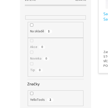
o
k
n
d
t
í
u
ů
Sa
p
k
Sa
a
t
YT
n
ů
e
Na skladě
1
l
Akce
0
Za
ST
Novinka
0
VÍ
PO
Tip
wra
0
tiš
Značky
YelloTools
2