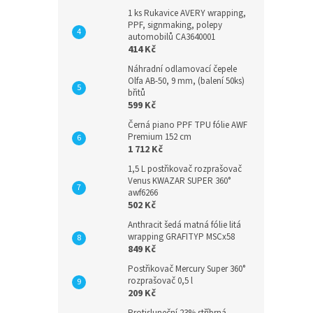
1 ks Rukavice AVERY wrapping,
PPF, signmaking, polepy
automobilů CA3640001
414 Kč
Náhradní odlamovací čepele
Olfa AB-50, 9 mm, (balení 50ks)
břitů
599 Kč
Černá piano PPF TPU fólie AWF
Premium 152 cm
1 712 Kč
1,5 L postřikovač rozprašovač
Venus KWAZAR SUPER 360°
awf6266
502 Kč
Anthracit šedá matná fólie litá
wrapping GRAFITYP MSCx58
849 Kč
Postřikovač Mercury Super 360°
rozprašovač 0,5 l
209 Kč