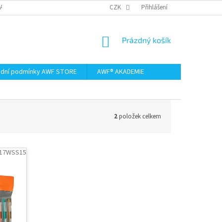
AMACE A VRÁCENÍ ZBOŽÍ
CZK
Přihlášení
NÁKUPNÍ
Prázdný košík
KOŠÍK
dní podmínky AWF STORE
AWF® AKADEMIE
2
položek celkem
17WSS15