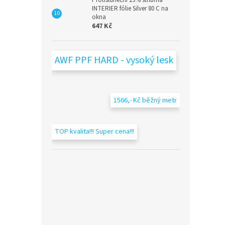
Protisluneční 23% stříbrná
INTERIER fólie Silver 80 C na
okna
647 Kč
AWF PPF HARD - vysoký lesk
1566,- Kč běžný metr
TOP kvalita!!! Super cena!!!