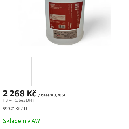
2 268 Kč
/ balení 3,785L
1 874 Kč bez DPH
Měrná
599,21 Kč / 1 l
cena:
Skladem v AWF