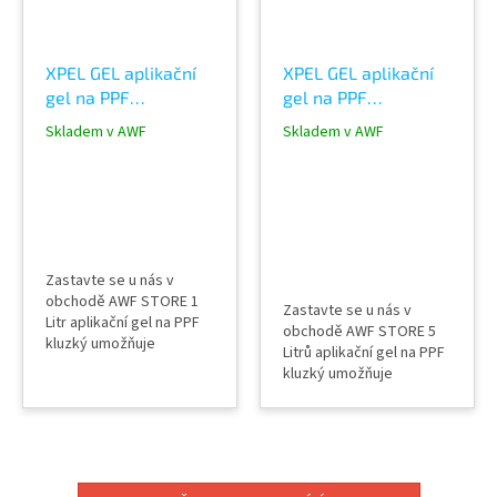
XPEL GEL aplikační
XPEL GEL aplikační
gel na PPF
gel na PPF
polyurethan
polyurethan
Skladem v AWF
Skladem v AWF
ochranné fólie 1Litr
ochranné fólie 5
Litrů
Zastavte se u nás v
obchodě AWF STORE 1
Zastavte se u nás v
Litr aplikační gel na PPF
obchodě AWF STORE 5
kluzký umožňuje
Litrů aplikační gel na PPF
posouvat PPF
kluzký umožňuje
nezanecháte otisky
posouvat PPF
velice usnadní práci a
nezanecháte otisky
aplikaci ♥
velice usnadní práci a
aplikaci ♥