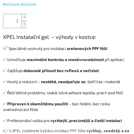
Možnosti doručení
XPEL Instalační gel – výhody v kostce:
✅
Speciálně vyvinutý pro instalaci
uretanových PPF fólií
✅ Umožňuje
maximální kontrolu a manévrovatelnost
při aplikaci
✅ Zajišťuje
dokonalé přilnutí bez reflexů a nečistot
✅ Hustý a viskózní –
nestéká, neodpařuje se
, šetří čas i materiál
✅ Řeší běžné problémy: slabá/silná adheze lepidla, prach pod fólií
✅
Připraven k okamžitému použití
– bez ředění, bez rizika
znehodnocení fólie
✅ Profesionální volba pro
rychlejší, preciznější a čistší instalaci
👉 S XPEL zvládnete každou instalaci PPF fólie
rychleji, snadněji a na