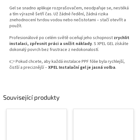
Gel se snadno aplikuje rozprašovačem, neodpařuje se, nestéká
a tím výrazně šetří čas. Už žádné ředění, žádná rizika
znehodnocení tvrdou vodou nebo nečistotami – stačí otevřít a
použít.
Profesionálové po celém světě oceňují jeho schopnost
zrychlit
instalaci, zpřesnit práci a snížit náklady
. S XPEL GEL získáte
dokonalý povrch bez frustrace z nedokonalostí.
👉 Pokud chcete, aby každá instalace PPF fólie byla rychlejší,
čistší a preciznější –
XPEL Instalační gel je jasná volba
.
Související produkty