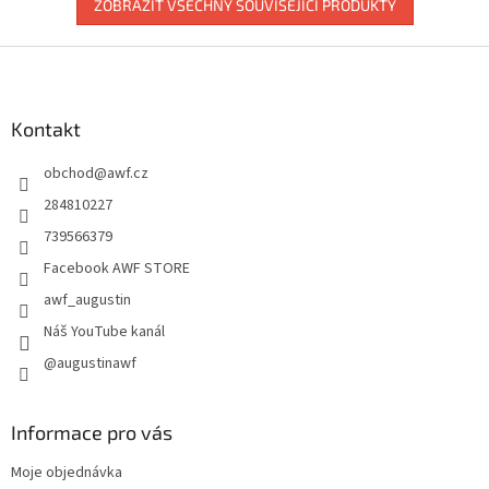
ZOBRAZIT VŠECHNY SOUVISEJÍCÍ PRODUKTY
Z
á
p
a
Kontakt
t
obchod
@
awf.cz
í
284810227
739566379
Facebook AWF STORE
awf_augustin
Náš YouTube kanál
@augustinawf
Informace pro vás
Moje objednávka