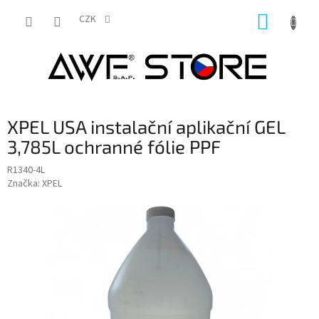
Přejít
NÁKUP
na
CZK
obsah
KOŠÍK
XPEL USA instalační aplikační GEL
3,785L ochranné fólie PPF
R1340-4L
Značka:
XPEL