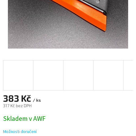
383 Kč
/ ks
317 Kč bez DPH
Měrná
Skladem v AWF
cena:
Možnosti doručení