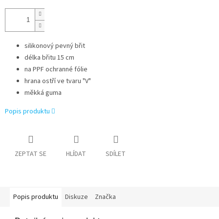
silikonový pevný břit
délka břitu 15 cm
na PPF ochranné fólie
hrana ostří ve tvaru "V"
měkká guma
Popis produktu
ZEPTAT SE
HLÍDAT
SDÍLET
Popis produktu
Diskuze
Značka