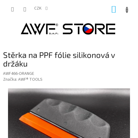
Přejít
NÁKUP
na
CZK
obsah
KOŠÍK
Stěrka na PPF fólie silikonová v
držáku
AWF466-ORANGE
Značka:
AWF® TOOLS