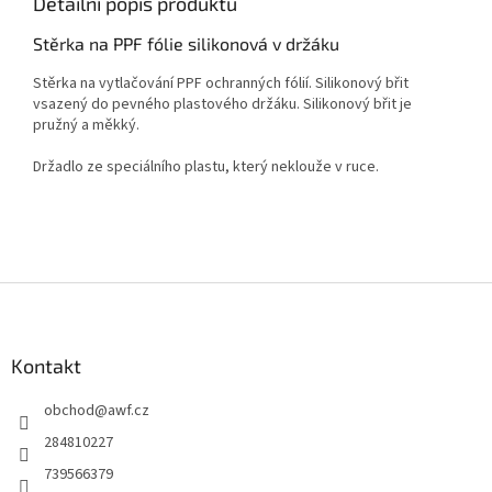
Detailní popis produktu
Stěrka na PPF fólie silikonová v držáku
Stěrka na vytlačování PPF ochranných fólií. Silikonový břit
vsazený do pevného plastového držáku. Silikonový břit je
pružný a měkký.
Držadlo ze speciálního plastu, který neklouže v ruce.
Z
á
p
a
Kontakt
t
obchod
@
awf.cz
í
284810227
739566379