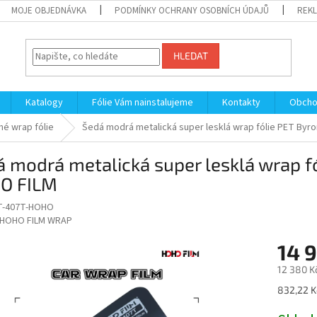
MOJE OBJEDNÁVKA
PODMÍNKY OCHRANY OSOBNÍCH ÚDAJŮ
REKL
HLEDAT
Katalogy
Fólie Vám nainstalujeme
Kontakty
Obcho
é wrap fólie
Šedá modrá metalická super lesklá wrap fólie PET Byr
 modrá metalická super lesklá wrap f
O FILM
T-407T-HOHO
HOHO FILM WRAP
14 
12 380 K
Měrná
832,22 K
cena: