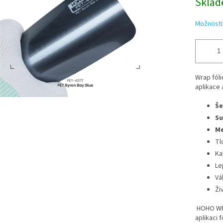
Sklad
Možnosti
Wrap fóli
aplikace 
Še
Su
Me
Tl
Ka
Le
Vá
Ži
HOHO WRA
aplikaci 