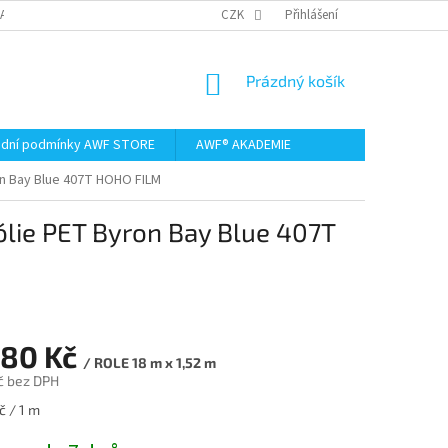
AMACE A VRÁCENÍ ZBOŽÍ
CZK
Přihlášení
NÁKUPNÍ
Prázdný košík
KOŠÍK
dní podmínky AWF STORE
AWF® AKADEMIE
on Bay Blue 407T HOHO FILM
ólie PET Byron Bay Blue 407T
980 Kč
/ ROLE 18 m x 1,52 m
č bez DPH
č / 1 m