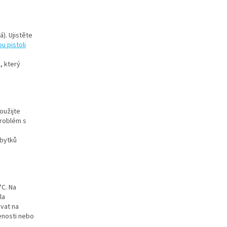
). Ujistěte
u pistoli
, který
Použijte
problém s
zbytků
°C. Na
la
vat na
enosti nebo