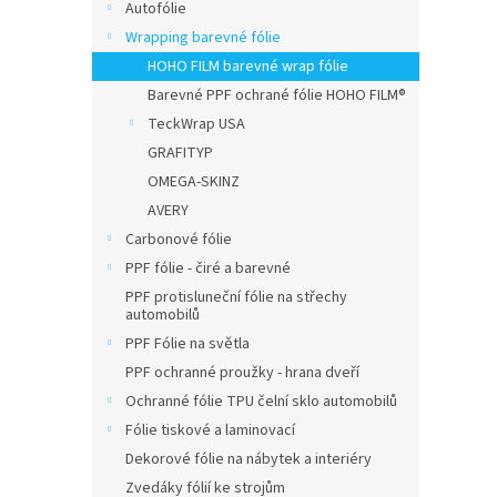
n
Autofólie
e
Wrapping barevné fólie
l
HOHO FILM barevné wrap fólie
Barevné PPF ochrané fólie HOHO FILM®
TeckWrap USA
GRAFITYP
OMEGA-SKINZ
AVERY
Carbonové fólie
PPF fólie - čiré a barevné
PPF protisluneční fólie na střechy
automobilů
PPF Fólie na světla
PPF ochranné proužky - hrana dveří
Ochranné fólie TPU čelní sklo automobilů
Fólie tiskové a laminovací
Dekorové fólie na nábytek a interiéry
Zvedáky fólií ke strojům