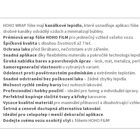
HOHO WRAP fólie mají
kanálkové lepidlo
, které usnadňuje aplikaci fólie
drobné kanálky odvádějí vzduch a minimalizují bubliny.
Prémiová wrap fólie HOHO FILM
pro jedinečný vzhled vašeho vozu.
Špičková kvalita
s dlouhou životností až 7 let.
Ochrana laku
před škrábanci, nečistotami a UV zářením.
Snadná aplikace
díky flexibilnímu materiálu a pokročilé technologii lepid
Široká nabídka barev a povrchových úprav
– lesk, mat, metalíza, perl
Samoregenerační vlastnosti
u vybraných variant.
Odolnost proti povětrnostním podmínkám
a extrémním teplotám.
Snadné odstranění bez poškození laku
– žádné zbytky lepidla.
Možnost rychlé změny barvy
bez nutnosti lakování.
Profesionální i hobby použití
– ideální pro tuning a individuální úpravy.
Perfektně kopíruje složité tvary a křivky
karoserie.
Vysoce kvalitní materiál
pro maximální přilnavost a dlouhotrvající vzhle
Šetrná a cenově dostupná alternativa lakování
.
Ideální pro celopolep i menší dekorační aplikace
.
Dodejte svému vozu osobitý styl
s fóliemi HOHO FILM!