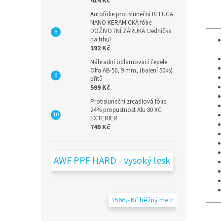
414 Kč
Autofólie protisluneční BELUGA
NANO KERAMICKÁ fólie
DOŽIVOTNÍ ZÁRUKA !Jednička
na trhu!
192 Kč
Náhradní odlamovací čepele
Olfa AB-50, 9 mm, (balení 50ks)
břitů
599 Kč
Protisluneční zrcadlová fólie
24% propustnost Alu 80 XC
EXTERIER
749 Kč
AWF PPF HARD - vysoký lesk
1566,- Kč běžný metr