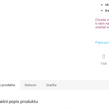
Id
Do
Chcete vi
k nám na
osahat a
Popis pr
TISK
s produktu
Diskuze
Značka
ailní popis produktu