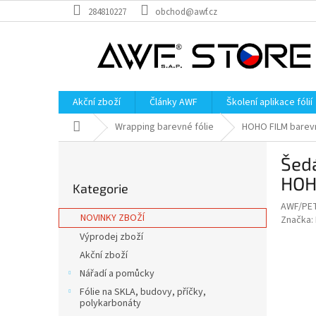
Přejít
284810227
obchod@awf.cz
na
obsah
Akční zboží
Články AWF
Školení aplikace fólií
Domů
Wrapping barevné fólie
HOHO FILM barevn
P
Šedá
o
Přeskočit
s
HOH
Kategorie
kategorie
t
AWF/PE
r
NOVINKY ZBOŽÍ
Značka:
a
Výprodej zboží
n
Akční zboží
n
í
Nářadí a pomůcky
p
Fólie na SKLA, budovy, příčky,
a
polykarbonáty