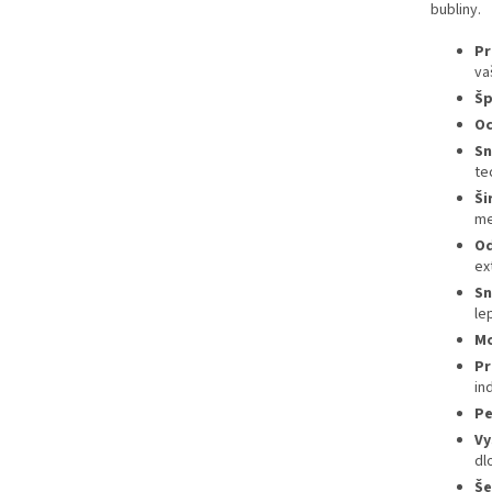
bubliny.
Pr
va
Šp
Oc
Sn
te
Ši
me
Od
ex
Sn
lep
Mo
Pr
in
Pe
Vy
dl
Še