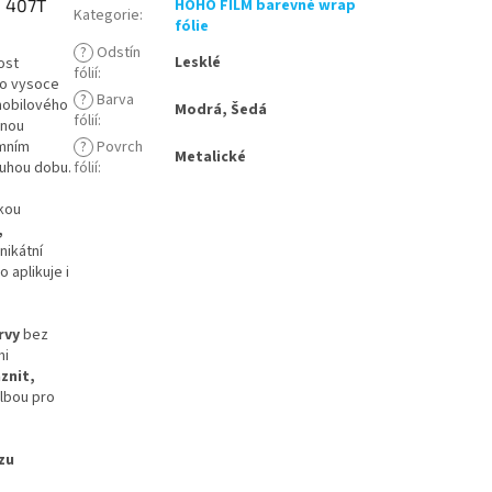
e 407T
HOHO FILM barevné wrap
Kategorie
:
fólie
?
Odstín
Lesklé
ost
fólií
:
to vysoce
?
Barva
omobilového
Modrá, Šedá
fólií
:
dnou
émním
?
Povrch
Metalické
ouhou dobu.
fólií
:
kou
,
nikátní
 aplikuje i
rvy
bez
mi
znit,
olbou pro
zu