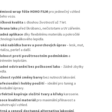
émiová wrap fólie HOHO FILM
pro jedinečný vzhled
šeho vozu.
ičková kvalita
s dlouhou životností až 7 let.
hrana laku
před škrábanci, nečistotami a UV zářením.
adná aplikace
díky flexibilnímu materiálu a pokročilé
chnologii kanálkového lepidla.
roká nabídka barev a povrchových úprav
– lesk, mat,
talíza, perleť a další.
olnost proti povětrnostním podmínkám
a
trémním teplotám.
adné odstranění bez poškození laku
– žádné zbytky
idla.
žnost rychlé změny barvy
bez nutnosti lakování.
ofesionální i hobby použití
– ideální pro tuning a
dividuální úpravy.
rfektně kopíruje složité tvary a křivky
karoserie.
soce kvalitní materiál
pro maximální přilnavost a
ouhotrvající vzhled.
trná a cenově dostupná alternativa lakování
.