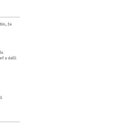
 tím, že
la.
eť a další.
d.