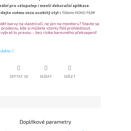
eální pro celopolep i menší dekorační aplikace
.
dejte svému vozu osobitý styl
s fóliemi HOHO FILM!
dět barvy na vlastní oči, ne jen na monitoru? Stavte se
 prodejnu, kde si můžete vzorky fólií prohlédnout,
 vybrat tu pravou – bez rizika barevného překvapení!
oduktu
ZEPTAT SE
HLÍDAT
SDÍLET
Doplňkové parametry