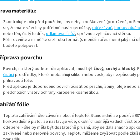
prava materiálu:
Zkontrolujte fólii před použitím, aby nebyla poškozená (protržená, odřená
se, že máte všechny potřebné nástroje: nůžky,
odřezávač
,
horkovzdušno
nebo fén, čistý hadřík,
odlamovací nůž
, správnou vytlačovací stěrku.
Fólii rozviňte a naměřte si zhruba formát (s menším přesahem) jaký má díl
budete polepovat.
říprava povrchu
Povrch, na který budete fólii aplikovat, musí být
čistý, suchý a hladký
. 
čisticí
prostředky, které neobsahují silikon nebo vosk, aby nezpůsobily 
přilnavostí fólie.
Před aplikací je doporučeno povrch očistit od prachu, špíny, oleje nebo 
předchozích vrstev ochrany karoserie kosmetikou.
ahřátí fólie
Teplota zahřívání fólie závisí na okolní teplotě. Standardně se používá 90
horkovzdušné pistoli se nastavuje více, okolní chladnější vzduch část tep
odebere. Fólie by měla být dostatečně pružná, aby se dala snadno apliko
zakřivené nebo nerovné povrchy. Teplotu můžeme zvyšovat podle zkuš
tvaru dílu.