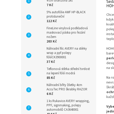
4 cm oranžová 1ks
Šed
7 Kč
HOH
5% autofólie AWF HP-BLACK
Chce
protisluneční
kdyk
112 Kč
kvali
FineLine vinylová podkladová
pole
maskovací páska pro řezání
insta
nožem
tepl
203 Kč
HOHO
Náhradní filc AVERY na stěrky
wrap a ppf polepy
bare
fóliíCK3900001
perl
37 Kč
desig
na sl
Teflonová stěrka střední tvrdost
na lepení fólií modrá
Na ro
85 Kč
nevr
Náhradní břity žiletky 4cm
škráb
AccuTec PRO škrabky RAZOR
ochr
6 Kč
každ
1 ks Rukavice AVERY wrapping,
PPF, signmaking, polepy
Vybe
automobilů CA3640001
jedi