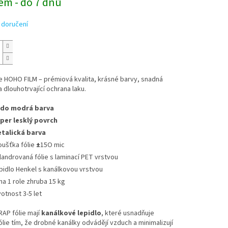
em - do 7 dnů
 doručení
e HOHO FILM – prémiová kvalita, krásné barvy, snadná
a dlouhotrvající ochrana laku.
do modrá barva
per lesklý povrch
talická barva
oušťka fólie
±
15O mic
landrovaná fólie s laminací PET vrstvou
pidlo Henkel s kanálkovou vrstvou
ha 1 role zhruba 15 kg
votnost 3-5 let
P fólie mají
kanálkové lepidlo
, které usnadňuje
fólie tím, že drobné kanálky odvádějí vzduch a minimalizují