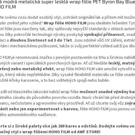
á modrá metalická super lesklá wrap fólie PET Byron Bay Blu
O FILM
te svému vozu dodat osobitý styl, ochránit originální lak a přitom mít možn
oliv změnit jeho vzhled?
Wrap fólie HOHO FILM
jsou ideálním řešením! Ty
tní fólie jsou navrženy tak, aby splňovaly nejvyšší standardy v oblasti aut
pu. Díky pokročilé technologii výroby poskytují
vynikající přilnavost
, sna
laci a
dlouhou životnost od 3 do 7 let
. Jsou odolné vůči UV záření, extr
otám i mechanickému poškození, takže si svůj perfektní vzhled udrží po dl
 FILM je renomovaná značka s pevným postavením na trhu a širokou nabíd
vných variant i speciálních povrchových úprav. Ať už hledáte
lesklý, matný
eťový nebo metalický efekt
, wrap fólie HOHO FILM vám umožní vytvořit u
n, který nikdo nepřehlédne. Díky vysoké flexibilitě materiálu se fólie snadno
ožité křivky karoserie, a to bez viditelných spojů nebo bublin.
zdíl od klasického lakování nabízí wrap fólie
možnost snadné výměny ba
atného zásahu do původního povrchu vozidla. Navíc chrání lak před drobný
anci, nečistotami a agresivními vlivy prostředí. Ať už chcete svůj vůz
zvýra
ánit nebo jen experimentovat s barvou
, fólie HOHO FILM jsou jasnou v
ého automobilového nadšence.
rte si z široké palety více jak 280 barev a odstínů. Dodejte svému vo
nečný styl s wrap fóliemi HOHO FILM od AWF STORE!