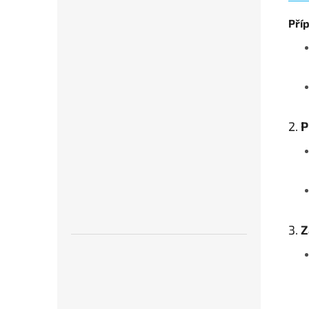
Pří
2.
P
3.
Z