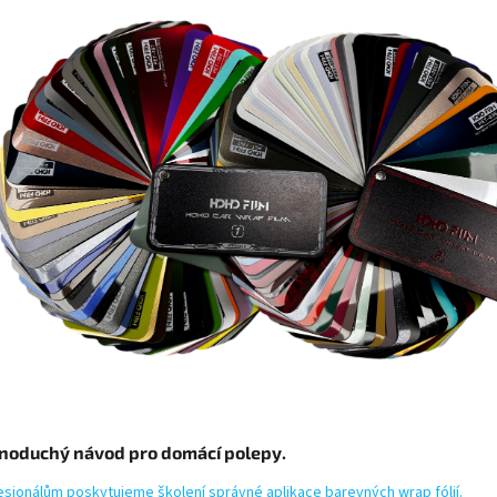
noduchý návod pro domácí polepy.
esionálům poskytujeme školení správné aplikace barevných wrap fólií.