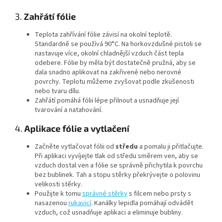
3.
Zahřátí fólie
Teplota zahřívání fólie závisí na okolní teplotě.
Standardně se používá 90°C. Na horkovzdušné pistoli se
nastavuje více, okolní chladnější vzduch část tepla
odebere. Fólie by měla být dostatečně pružná, aby se
dala snadno aplikovat na zakřivené nebo nerovné
povrchy. Teplotu můžeme zvyšovat podle zkušenosti
nebo tvaru dílu.
Zahřátí pomáhá fólii lépe přilnout a usnadňuje její
tvarování a natahování.
4.
Aplikace fólie a vytlačení
Začněte vytlačovat fólii od
středu
a pomalu ji přitlačujte.
Při aplikaci vyvíjejte tlak od středu směrem ven, aby se
vzduch dostal ven a fólie se správně přichytila k povrchu
bez bublinek. Tah a stopu stěrky překrývejte o polovinu
velikosti stěrky.
Použijte k tomu
správné stěrky
s filcem nebo prsty s
nasazenou
rukavicí
. Kanálky lepidla pomáhají odvádět
vzduch, což usnadňuje aplikaci a eliminuje bubliny.