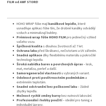
FILM od AWF STORE!
HOHO WRAP fólie mají
kanálkové lepidlo
, které
usnadňuje aplikaci fólie tím, že drobné kanálky odvádějí
vzduch a minimalizují bubliny.
Prémiová wrap fólie HOHO FILM
pro jedinečný vzhled
vašeho vozu.
Špičková kvalita
s dlouhou životností až 7 let.
Ochrana laku
před škrábanci, nečistotami a UV zářením.
Snadná aplikace
díky flexibilnímu materiálu a pokročilé
technologii lepidla.
Široká nabídka barev a povrchových úprav
– lesk,
mat, metalíza, perleť a další.
Samoregenerační vlastnosti
u vybraných variant.
Odolnost proti povětrnostním podmínkám
a
extrémním teplotám.
Snadné odstranění bez poškození laku
– žádné
zbytky lepidla.
Možnost rychlé změny barvy
bez nutnosti lakování.
Profesionální i hobby použití
– ideální pro tuning a
individuální úpravy.