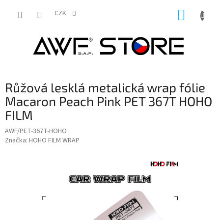
Přejít
NÁKUP
na
CZK
obsah
KOŠÍK
Růžová lesklá metalická wrap fólie
Macaron Peach Pink PET 367T HOHO
FILM
AWF/PET-367T-HOHO
Značka:
HOHO FILM WRAP