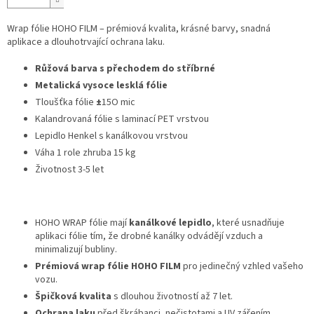
Wrap fólie HOHO FILM – prémiová kvalita, krásné barvy, snadná
aplikace a dlouhotrvající ochrana laku.
Růžová barva s přechodem do stříbrné
Metalická vysoce lesklá fólie
Tloušťka fólie
±
15O mic
Kalandrovaná fólie s laminací PET vrstvou
Lepidlo Henkel s kanálkovou vrstvou
Váha 1 role zhruba 15 kg
Životnost 3-5 let
HOHO WRAP fólie mají
kanálkové lepidlo
, které usnadňuje
aplikaci fólie tím, že drobné kanálky odvádějí vzduch a
minimalizují bubliny.
Prémiová wrap fólie HOHO FILM
pro jedinečný vzhled vašeho
vozu.
Špičková kvalita
s dlouhou životností až 7 let.
Ochrana laku
před škrábanci, nečistotami a UV zářením.