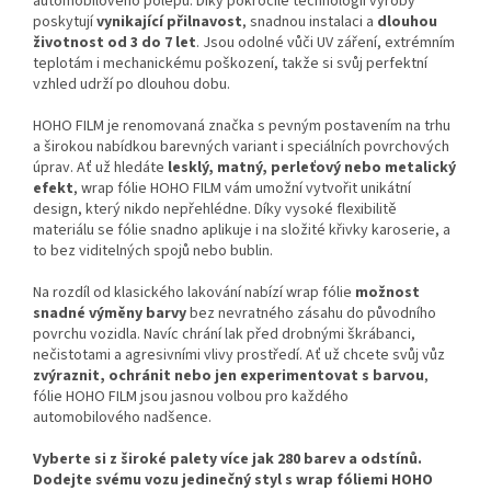
automobilového polepu. Díky pokročilé technologii výroby
poskytují
vynikající přilnavost
, snadnou instalaci a
dlouhou
životnost od 3 do 7 let
. Jsou odolné vůči UV záření, extrémním
teplotám i mechanickému poškození, takže si svůj perfektní
vzhled udrží po dlouhou dobu.
HOHO FILM je renomovaná značka s pevným postavením na trhu
a širokou nabídkou barevných variant i speciálních povrchových
úprav. Ať už hledáte
lesklý, matný, perleťový nebo metalický
efekt
, wrap fólie HOHO FILM vám umožní vytvořit unikátní
design, který nikdo nepřehlédne. Díky vysoké flexibilitě
materiálu se fólie snadno aplikuje i na složité křivky karoserie, a
to bez viditelných spojů nebo bublin.
Na rozdíl od klasického lakování nabízí wrap fólie
možnost
snadné výměny barvy
bez nevratného zásahu do původního
povrchu vozidla. Navíc chrání lak před drobnými škrábanci,
nečistotami a agresivními vlivy prostředí. Ať už chcete svůj vůz
zvýraznit, ochránit nebo jen experimentovat s barvou
,
fólie HOHO FILM jsou jasnou volbou pro každého
automobilového nadšence.
Vyberte si z široké palety více jak 280 barev a odstínů.
Dodejte svému vozu jedinečný styl s wrap fóliemi HOHO