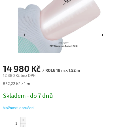
14 980 Kč
/ ROLE 18 m x 1,52 m
12 380 Kč bez DPH
Měrná
832,22 Kč / 1 m
cena:
Skladem - do 7 dnů
Možnosti doručení