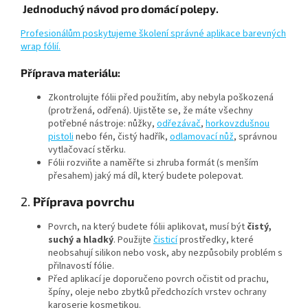
Jednoduchý návod pro domácí polepy.
Profesionálům poskytujeme školení správné aplikace barevných
wrap fólií.
Příprava materiálu:
Zkontrolujte fólii před použitím, aby nebyla poškozená
(protržená, odřená). Ujistěte se, že máte všechny
potřebné nástroje: nůžky,
odřezávač
,
horkovzdušnou
pistoli
nebo fén, čistý hadřík,
odlamovací nůž
, správnou
vytlačovací stěrku.
Fólii rozviňte a naměřte si zhruba formát (s menším
přesahem) jaký má díl, který budete polepovat.
2.
Příprava povrchu
Povrch, na který budete fólii aplikovat, musí být
čistý,
suchý a hladký
. Použijte
čisticí
prostředky, které
neobsahují silikon nebo vosk, aby nezpůsobily problém s
přilnavostí fólie.
Před aplikací je doporučeno povrch očistit od prachu,
špíny, oleje nebo zbytků předchozích vrstev ochrany
karoserie kosmetikou.