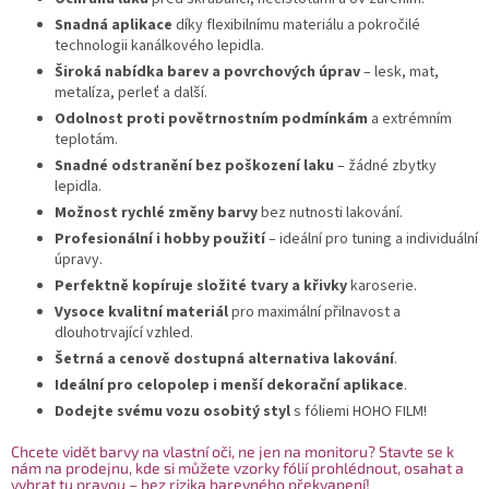
Snadná aplikace
díky flexibilnímu materiálu a pokročilé
technologii kanálkového lepidla.
Široká nabídka barev a povrchových úprav
– lesk, mat,
metalíza, perleť a další.
Odolnost proti povětrnostním podmínkám
a extrémním
teplotám.
Snadné odstranění bez poškození laku
– žádné zbytky
lepidla.
Možnost rychlé změny barvy
bez nutnosti lakování.
Profesionální i hobby použití
– ideální pro tuning a individuální
úpravy.
Perfektně kopíruje složité tvary a křivky
karoserie.
Vysoce kvalitní materiál
pro maximální přilnavost a
dlouhotrvající vzhled.
Šetrná a cenově dostupná alternativa lakování
.
Ideální pro celopolep i menší dekorační aplikace
.
Dodejte svému vozu osobitý styl
s fóliemi HOHO FILM!
Chcete vidět barvy na vlastní oči, ne jen na monitoru? Stavte se k
nám na prodejnu, kde si můžete vzorky fólií prohlédnout, osahat a
vybrat tu pravou – bez rizika barevného překvapení!