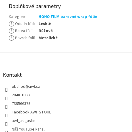
Doplňkové parametry
Kategorie
:
HOHO FILM barevné wrap fólie
?
Odstín fólií
:
Lesklé
?
Barva fólií
:
Růžová
?
Povrch fólií
:
Metalické
Z
á
p
a
Kontakt
t
obchod
@
awf.cz
í
284810227
739566379
Facebook AWF STORE
awf_augustin
Náš YouTube kanál