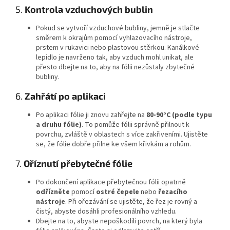
5.
Kontrola vzduchových bublin
Pokud se vytvoří vzduchové bubliny, jemně je stlačte
směrem k okrajům pomocí vyhlazovacího nástroje,
prstem v rukavici nebo plastovou stěrkou. Kanálkové
lepidlo je navrženo tak, aby vzduch mohl unikat, ale
přesto dbejte na to, aby na fólii nezůstaly zbytečné
bubliny.
6.
Zahřátí po aplikaci
Po aplikaci fólie ji znovu zahřejte na
80-90°C (podle typu
a druhu fólie)
. To pomůže fólii správně přilnout k
povrchu, zvláště v oblastech s více zakřiveními. Ujistěte
se, že fólie dobře přilne ke všem křivkám a rohům.
7.
Oříznutí přebytečné fólie
Po dokončení aplikace přebytečnou fólii opatrně
odřízněte
pomocí
ostré čepele
nebo
řezacího
nástroje
. Při ořezávání se ujistěte, že řez je rovný a
čistý, abyste dosáhli profesionálního vzhledu.
Dbejte na to, abyste nepoškodili povrch, na který byla