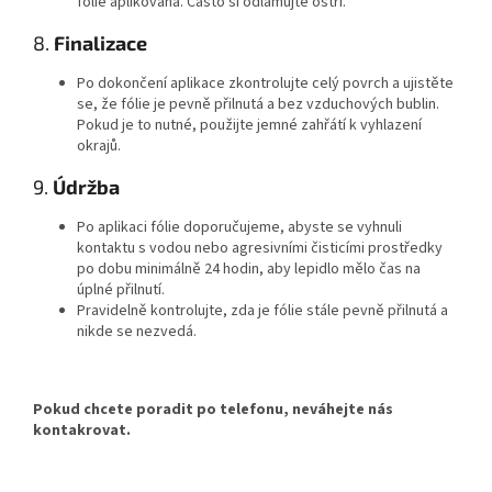
fólie aplikována. Často si odlamujte ostří.
8.
Finalizace
Po dokončení aplikace zkontrolujte celý povrch a ujistěte
se, že fólie je pevně přilnutá a bez vzduchových bublin.
Pokud je to nutné, použijte jemné zahřátí k vyhlazení
okrajů.
9.
Údržba
Po aplikaci fólie doporučujeme, abyste se vyhnuli
kontaktu s vodou nebo agresivními čisticími prostředky
po dobu minimálně 24 hodin, aby lepidlo mělo čas na
úplné přilnutí.
Pravidelně kontrolujte, zda je fólie stále pevně přilnutá a
nikde se nezvedá.
Pokud chcete poradit po telefonu, neváhejte nás
kontakrovat.