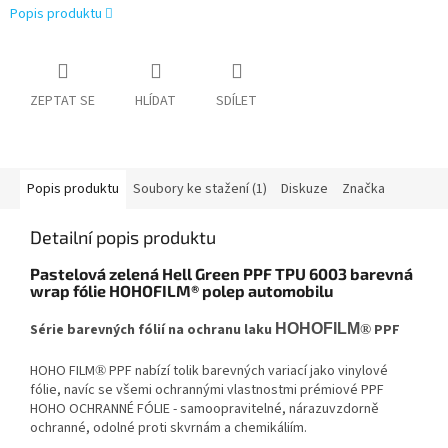
Popis produktu
ZEPTAT SE
HLÍDAT
SDÍLET
Popis produktu
Soubory ke stažení (1)
Diskuze
Značka
Detailní popis produktu
Pastelová zelená Hell Green PPF TPU 6003 barevná
wrap fólie HOHOFILM® polep automobilu
Série barevných fólií na ochranu laku
HOHOFILM
PPF
®
HOHO FILM
PPF nabízí tolik barevných variací jako vinylové
®
fólie, navíc se všemi ochrannými vlastnostmi prémiové PPF
HOHO OCHRANNÉ FÓLIE - samoopravitelné, nárazuvzdorně
ochranné, odolné proti skvrnám a chemikáliím.