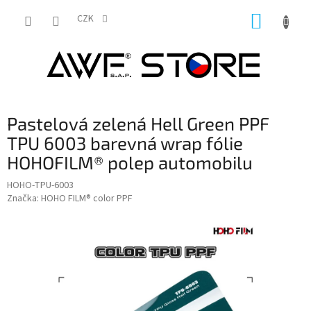
Přejít
NÁKUP
na
CZK
obsah
KOŠÍK
Pastelová zelená Hell Green PPF
TPU 6003 barevná wrap fólie
HOHOFILM® polep automobilu
HOHO-TPU-6003
Značka:
HOHO FILM® color PPF