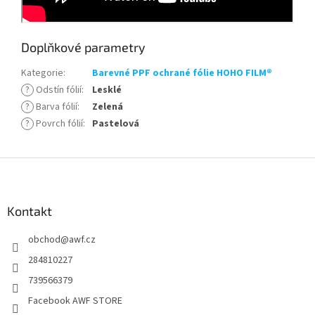
Doplňkové parametry
Kategorie
:
Barevné PPF ochrané fólie HOHO FILM®
?
Odstín fólií
:
Lesklé
?
Barva fólií
:
Zelená
?
Povrch fólií
:
Pastelová
Z
á
p
a
Kontakt
t
obchod
@
awf.cz
í
284810227
739566379
Facebook AWF STORE