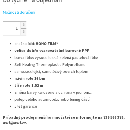
Do týdne na objednání
Možnosti doručení
značka fólií:
HOHO FILM®
velice dobře tvarovatelné barevné PPF
barva fólie: vysoce lesklá zelená pastelová fólie
Self Healing Thermoplastic Polyurethane
samozacelující, samoléčivý povrch teplem
návin role 16 bm
šíře role 1,52 m
změna barvy karoserie a ochrana v jednom...
polep celého automobilu, nebo tuning částí
5 let garance
Případný prodej menšího množství se informujte na 739 566 379,
awf@awf.cz.