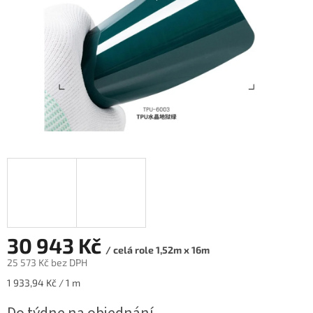
30 943 Kč
/ celá role 1,52m x 16m
25 573 Kč bez DPH
Měrná
1 933,94 Kč / 1 m
cena: