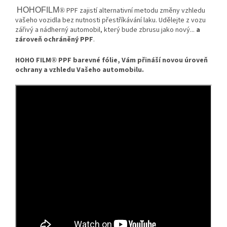
HOHOFILM
PPF zajistí alternativní metodu změny vzhledu
®
vašeho vozidla bez nutnosti přestříkávání laku. Udělejte z vozu
zářivý a nádherný automobil, který bude zbrusu jako nový...
a
zároveň ochráněný PPF
.
HOHO FILM
PPF barevné fólie, Vám přináší novou úroveň
®
ochrany a vzhledu Vašeho automobilu.