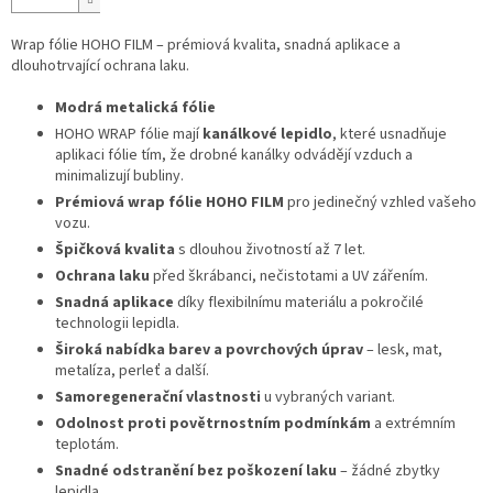
Wrap fólie HOHO FILM – prémiová kvalita, snadná aplikace a
dlouhotrvající ochrana laku.
Modrá metalická fólie
HOHO WRAP fólie mají
kanálkové lepidlo
, které usnadňuje
aplikaci fólie tím, že drobné kanálky odvádějí vzduch a
minimalizují bubliny.
Prémiová wrap fólie HOHO FILM
pro jedinečný vzhled vašeho
vozu.
Špičková kvalita
s dlouhou životností až 7 let.
Ochrana laku
před škrábanci, nečistotami a UV zářením.
Snadná aplikace
díky flexibilnímu materiálu a pokročilé
technologii lepidla.
Široká nabídka barev a povrchových úprav
– lesk, mat,
metalíza, perleť a další.
Samoregenerační vlastnosti
u vybraných variant.
Odolnost proti povětrnostním podmínkám
a extrémním
teplotám.
Snadné odstranění bez poškození laku
– žádné zbytky
lepidla.