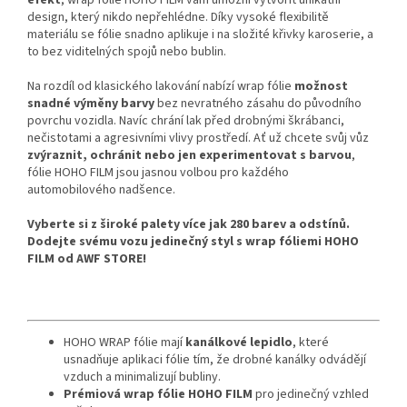
efekt
, wrap fólie HOHO FILM vám umožní vytvořit unikátní
design, který nikdo nepřehlédne. Díky vysoké flexibilitě
materiálu se fólie snadno aplikuje i na složité křivky karoserie, a
to bez viditelných spojů nebo bublin.
Na rozdíl od klasického lakování nabízí wrap fólie
možnost
snadné výměny barvy
bez nevratného zásahu do původního
povrchu vozidla. Navíc chrání lak před drobnými škrábanci,
nečistotami a agresivními vlivy prostředí. Ať už chcete svůj vůz
zvýraznit, ochránit nebo jen experimentovat s barvou
,
fólie HOHO FILM jsou jasnou volbou pro každého
automobilového nadšence.
Vyberte si z široké palety více jak 280 barev a odstínů.
Dodejte svému vozu jedinečný styl s wrap fóliemi HOHO
FILM od AWF STORE!
HOHO WRAP fólie mají
kanálkové lepidlo
, které
usnadňuje aplikaci fólie tím, že drobné kanálky odvádějí
vzduch a minimalizují bubliny.
Prémiová wrap fólie HOHO FILM
pro jedinečný vzhled