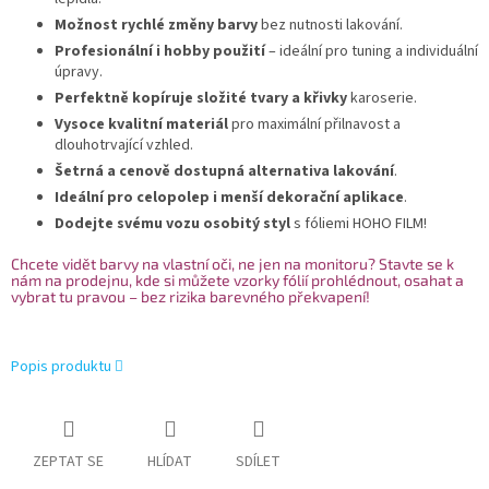
Možnost rychlé změny barvy
bez nutnosti lakování.
Profesionální i hobby použití
– ideální pro tuning a individuální
úpravy.
Perfektně kopíruje složité tvary a křivky
karoserie.
Vysoce kvalitní materiál
pro maximální přilnavost a
dlouhotrvající vzhled.
Šetrná a cenově dostupná alternativa lakování
.
Ideální pro celopolep i menší dekorační aplikace
.
Dodejte svému vozu osobitý styl
s fóliemi HOHO FILM!
Chcete vidět barvy na vlastní oči, ne jen na monitoru? Stavte se k
nám na prodejnu, kde si můžete vzorky fólií prohlédnout, osahat a
vybrat tu pravou – bez rizika barevného překvapení!
Popis produktu
ZEPTAT SE
HLÍDAT
SDÍLET