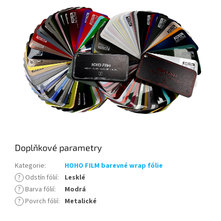
Doplňkové parametry
Kategorie
:
HOHO FILM barevné wrap fólie
?
Odstín fólií
:
Lesklé
?
Barva fólií
:
Modrá
?
Povrch fólií
:
Metalické