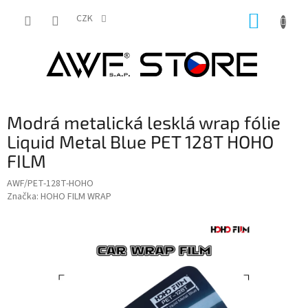
Přejít
NÁKUP
na
CZK
obsah
KOŠÍK
Modrá metalická lesklá wrap fólie
Liquid Metal Blue PET 128T HOHO
FILM
AWF/PET-128T-HOHO
Značka:
HOHO FILM WRAP