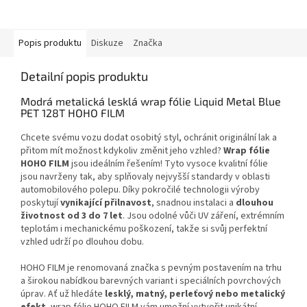
Popis produktu
Diskuze
Značka
Detailní popis produktu
Modrá metalická lesklá wrap fólie Liquid Metal Blue
PET 128T HOHO FILM
Chcete svému vozu dodat osobitý styl, ochránit originální lak a
přitom mít možnost kdykoliv změnit jeho vzhled?
Wrap fólie
HOHO FILM
jsou ideálním řešením! Tyto vysoce kvalitní fólie
jsou navrženy tak, aby splňovaly nejvyšší standardy v oblasti
automobilového polepu. Díky pokročilé technologii výroby
poskytují
vynikající přilnavost
, snadnou instalaci a
dlouhou
životnost od 3 do 7 let
. Jsou odolné vůči UV záření, extrémním
teplotám i mechanickému poškození, takže si svůj perfektní
vzhled udrží po dlouhou dobu.
HOHO FILM je renomovaná značka s pevným postavením na trhu
a širokou nabídkou barevných variant i speciálních povrchových
úprav. Ať už hledáte
lesklý, matný, perleťový nebo metalický