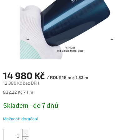
14 980 Kč
/ ROLE 18 m x 1,52 m
12 380 Kč bez DPH
Měrná
832,22 Kč / 1 m
cena:
Skladem - do 7 dnů
Možnosti doručení