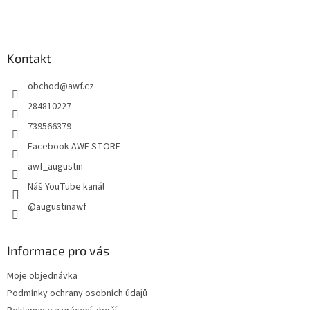
Z
á
p
a
Kontakt
t
obchod
@
awf.cz
í
284810227
739566379
Facebook AWF STORE
awf_augustin
Náš YouTube kanál
@augustinawf
Informace pro vás
Moje objednávka
Podmínky ochrany osobních údajů