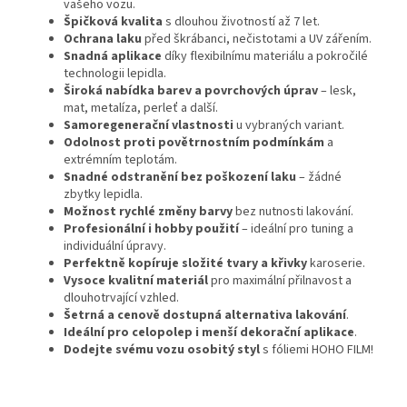
vašeho vozu.
Špičková kvalita
s dlouhou životností až 7 let.
Ochrana laku
před škrábanci, nečistotami a UV zářením.
Snadná aplikace
díky flexibilnímu materiálu a pokročilé
technologii lepidla.
Široká nabídka barev a povrchových úprav
– lesk,
mat, metalíza, perleť a další.
Samoregenerační vlastnosti
u vybraných variant.
Odolnost proti povětrnostním podmínkám
a
extrémním teplotám.
Snadné odstranění bez poškození laku
– žádné
zbytky lepidla.
Možnost rychlé změny barvy
bez nutnosti lakování.
Profesionální i hobby použití
– ideální pro tuning a
individuální úpravy.
Perfektně kopíruje složité tvary a křivky
karoserie.
Vysoce kvalitní materiál
pro maximální přilnavost a
dlouhotrvající vzhled.
Šetrná a cenově dostupná alternativa lakování
.
Ideální pro celopolep i menší dekorační aplikace
.
Dodejte svému vozu osobitý styl
s fóliemi HOHO FILM!