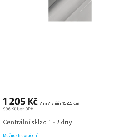
1 205 Kč
/ m / v šíři 152,5 cm
996 Kč bez DPH
Měrná
Centrální sklad 1 - 2 dny
cena:
Možnosti doručení