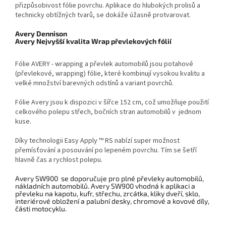
přizpůsobivost fólie povrchu. Aplikace do hlubokých prolisů a
technicky obtížných tvarů, se dokáže úžasně protvarovat.
Avery Dennison
Avery Nejvyšší kvalita Wrap převlekových fólií
Fólie AVERY - wrapping a převlek automobilů jsou potahové
(převlekové, wrapping) fólie, které kombinují vysokou kvalitu a
velké množství barevných odstínů a variant povrchů.
Fólie Avery jsou k dispozici v šířce 152 cm, což umožňuje použití
celkového polepu střech, bočních stran automobilů v jednom
kuse.
Díky technologii Easy Apply ™ RS nabízí super možnost
přemísťování a posouvání po lepeném povrchu. Tím se šetří
hlavně čas a rychlost polepu.
Avery SW900 se doporučuje pro plné převleky automobilů,
nákladních automobilů. Avery SW900 vhodná k aplikaci a
převleku na kapotu, kufr, střechu, zrcátka, kliky dveří, sklo,
interiérové ​​obložení a palubní desky, chromové a kovové díly,
části motocyklu.