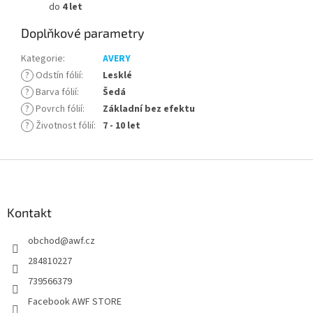
do
4 let
Doplňkové parametry
Kategorie
:
AVERY
?
Odstín fólií
:
Lesklé
?
Barva fólií
:
Šedá
?
Povrch fólií
:
Základní bez efektu
?
Životnost fólií
:
7 - 10 let
Z
á
p
a
Kontakt
t
obchod
@
awf.cz
í
284810227
739566379
Facebook AWF STORE