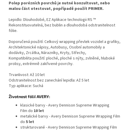
Polep porézních povrchů je nutné konzultovat, nebo
malou část otestovat, popřípadě použít PRIMER.
Lepidlo: Dlouhodobé, EZ Aplikace technologii RS ™
Rekonstituovatelná, bez bublin a dlouhodobá odstranitelnost
fólie.
Doporučená použití: Celkový wrapping převlek vozidel a grafiky,
Architektonické nápisy, Autobusy, Osobní automobily a
dodávky, Zrcátka, Nárazníky, Kryty, Střechy,
Kompatibilita použití: ploché, ploché s nýty, zvlněné, hluboké
prolisy, extrémně zakřivené povrchy.
Trvanlivost: Až 10 let
Odstranitelnost bez zanechání lepidla: Až 5 let
Typ aplikace: Suchá
Životnost fólií AVERY:
klasické barvy - Avery Dennison Supreme Wrapping
Film do
10 let
metalické barvy - Avery Dennison Supreme Wrapping Film
do
5 let
strukturované - Avery Dennison Supreme Wrapping Film