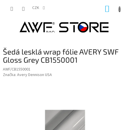
Přejít
NÁKUP
na
CZK
obsah
KOŠÍK
Šedá lesklá wrap fólie AVERY SWF
Gloss Grey CB1550001
AWF/CB1550001
Značka:
Avery Dennison USA