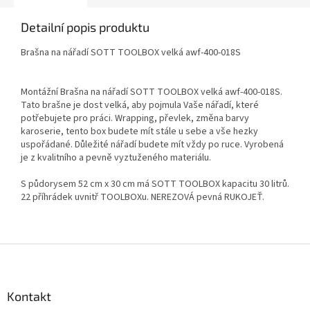
Detailní popis produktu
Brašna na nářadí SOTT TOOLBOX velká awf-400-018S
Montážní Brašna na nářadí SOTT TOOLBOX velká awf-400-018S.
Tato brašne je dost velká, aby pojmula Vaše nářadí, které
potřebujete pro práci. Wrapping, převlek, změna barvy
karoserie, tento box budete mít stále u sebe a vše hezky
uspořádané. Důležité nářadí budete mít vždy po ruce. Vyrobená
je z kvalitního a pevně vyztuženého materiálu.
S půdorysem 52 cm x 30 cm má SOTT TOOLBOX kapacitu 30 litrů.
22 příhrádek
u
vnitř TOOLBOXu.
NEREZOVÁ pevná RUKOJEŤ.
Z
á
p
a
Kontakt