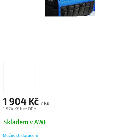
1 904 Kč
/ ks
1 574 Kč bez DPH
Měrná
Skladem v AWF
cena:
Možnosti doručení