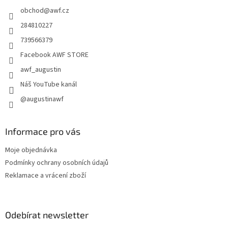
t
obchod
@
awf.cz
í
284810227
739566379
Facebook AWF STORE
awf_augustin
Náš YouTube kanál
@augustinawf
Informace pro vás
Moje objednávka
Podmínky ochrany osobních údajů
Reklamace a vrácení zboží
Odebírat newsletter