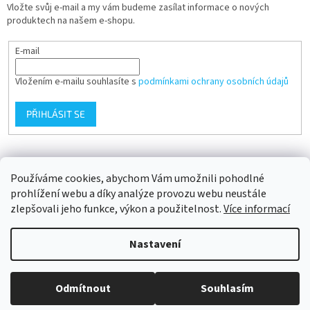
Vložte svůj e-mail a my vám budeme zasílat informace o nových
produktech na našem e-shopu.
E-mail
Vložením e-mailu souhlasíte s
podmínkami ochrany osobních údajů
PŘIHLÁSIT SE
Přijímáme online platby
Používáme cookies, abychom Vám umožnili pohodlné
prohlížení webu a díky analýze provozu webu neustále
zlepšovali jeho funkce, výkon a použitelnost.
Více informací
Nastavení
Vytvořil Shoptet
Odmítnout
Souhlasím
Copyright 2026
AWF® STORE
. Všechna práva vyhrazena.
Upravit
nastavení cookies