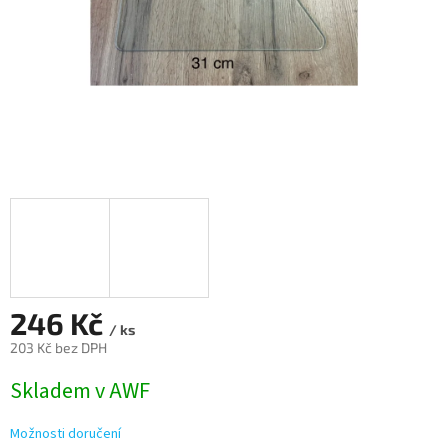
246 Kč
/ ks
203 Kč bez DPH
Měrná
Skladem v AWF
cena:
Možnosti doručení