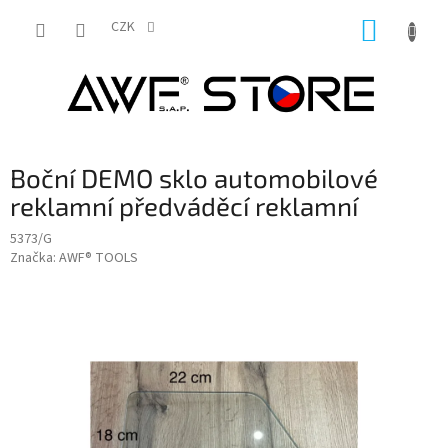
Přejít
NÁKUP
na
CZK
obsah
KOŠÍK
Boční DEMO sklo automobilové
reklamní předváděcí reklamní
5373/G
Značka:
AWF® TOOLS