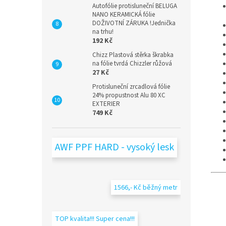
Autofólie protisluneční BELUGA
NANO KERAMICKÁ fólie
DOŽIVOTNÍ ZÁRUKA !Jednička
na trhu!
192 Kč
Chizz Plastová stěrka škrabka
na fólie tvrdá Chizzler růžová
27 Kč
Protisluneční zrcadlová fólie
24% propustnost Alu 80 XC
EXTERIER
749 Kč
AWF PPF HARD - vysoký lesk
1566,- Kč běžný metr
TOP kvalita!!! Super cena!!!