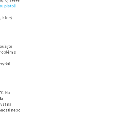
). Ujistěte
u pistoli
, který
Použijte
problém s
zbytků
°C. Na
la
vat na
enosti nebo