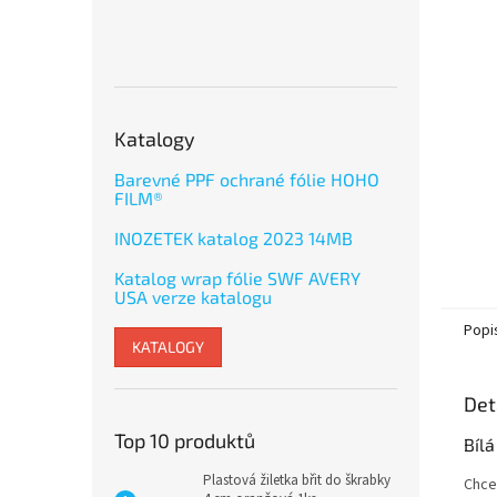
Katalogy
Barevné PPF ochrané fólie HOHO
FILM®
INOZETEK katalog 2023 14MB
Katalog wrap fólie SWF AVERY
USA verze katalogu
Popi
KATALOGY
Det
Top 10 produktů
Bíl
Plastová žiletka břit do škrabky
Chce