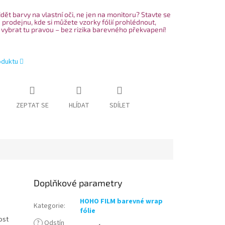
dět barvy na vlastní oči, ne jen na monitoru? Stavte se
 prodejnu, kde si můžete vzorky fólií prohlédnout,
 vybrat tu pravou – bez rizika barevného překvapení!
oduktu
ZEPTAT SE
HLÍDAT
SDÍLET
Doplňkové parametry
HOHO FILM barevné wrap
Kategorie
:
fólie
ost
?
Odstín