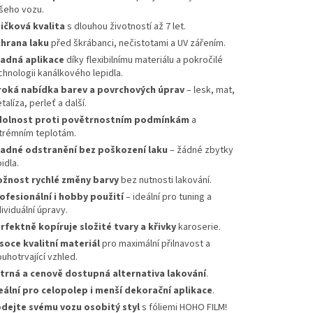
šeho vozu.
ičková kvalita
s dlouhou životností až 7 let.
hrana laku
před škrábanci, nečistotami a UV zářením.
adná aplikace
díky flexibilnímu materiálu a pokročilé
chnologii kanálkového lepidla.
roká nabídka barev a povrchových úprav
– lesk, mat,
talíza, perleť a další.
olnost proti povětrnostním podmínkám
a
trémním teplotám.
adné odstranění bez poškození laku
– žádné zbytky
idla.
žnost rychlé změny barvy
bez nutnosti lakování.
ofesionální i hobby použití
– ideální pro tuning a
dividuální úpravy.
rfektně kopíruje složité tvary a křivky
karoserie.
soce kvalitní materiál
pro maximální přilnavost a
ouhotrvající vzhled.
trná a cenově dostupná alternativa lakování
.
eální pro celopolep i menší dekorační aplikace
.
dejte svému vozu osobitý styl
s fóliemi HOHO FILM!