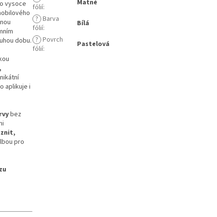
Matné
to vysoce
fólií
:
omobilového
?
Barva
dnou
Bílá
fólií
:
émním
?
Povrch
ouhou dobu.
Pastelová
fólií
:
kou
,
nikátní
 aplikuje i
rvy
bez
mi
znit,
olbou pro
zu