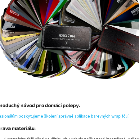
noduchý návod pro domácí polepy.
esionálům poskytujeme školení správné aplikace barevných wrap fólií.
prava materiálu: