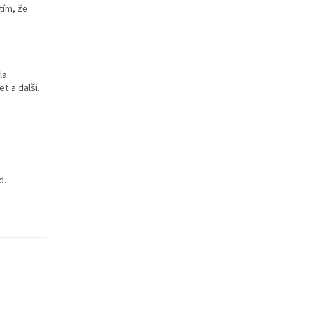
 tím, že
la.
eť a další.
d.