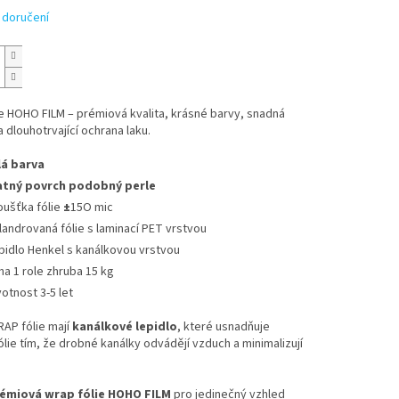
 doručení
e HOHO FILM – prémiová kvalita, krásné barvy, snadná
a dlouhotrvající ochrana laku.
lá barva
tný povrch podobný perle
oušťka fólie
±
15O mic
landrovaná fólie s laminací PET vrstvou
pidlo Henkel s kanálkovou vrstvou
ha 1 role zhruba 15 kg
votnost 3-5 let
P fólie mají
kanálkové lepidlo
, které usnadňuje
fólie tím, že drobné kanálky odvádějí vzduch a minimalizují
émiová wrap fólie HOHO FILM
pro jedinečný vzhled