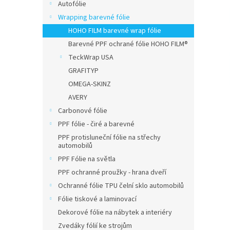
n
Autofólie
e
Wrapping barevné fólie
l
HOHO FILM barevné wrap fólie
Barevné PPF ochrané fólie HOHO FILM®
TeckWrap USA
GRAFITYP
OMEGA-SKINZ
AVERY
Carbonové fólie
PPF fólie - čiré a barevné
PPF protisluneční fólie na střechy
automobilů
PPF Fólie na světla
PPF ochranné proužky - hrana dveří
Ochranné fólie TPU čelní sklo automobilů
Fólie tiskové a laminovací
Dekorové fólie na nábytek a interiéry
Zvedáky fólií ke strojům