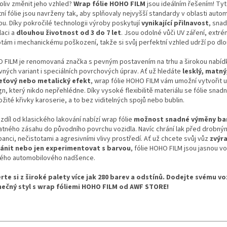
oliv změnit jeho vzhled?
Wrap fólie HOHO FILM
jsou ideálním řešením! Ty
tní fólie jsou navrženy tak, aby splňovaly nejvyšší standardy v oblasti aut
pu. Díky pokročilé technologii výroby poskytují
vynikající přilnavost
, sna
laci a
dlouhou životnost od 3 do 7 let
. Jsou odolné vůči UV záření, extr
otám i mechanickému poškození, takže si svůj perfektní vzhled udrží po dl
 FILM je renomovaná značka s pevným postavením na trhu a širokou nabíd
vných variant i speciálních povrchových úprav. Ať už hledáte
lesklý, matný
eťový nebo metalický efekt
, wrap fólie HOHO FILM vám umožní vytvořit u
n, který nikdo nepřehlédne. Díky vysoké flexibilitě materiálu se fólie snadno
ožité křivky karoserie, a to bez viditelných spojů nebo bublin.
zdíl od klasického lakování nabízí wrap fólie
možnost snadné výměny ba
atného zásahu do původního povrchu vozidla. Navíc chrání lak před drobný
anci, nečistotami a agresivními vlivy prostředí. Ať už chcete svůj vůz
zvýra
ánit nebo jen experimentovat s barvou
, fólie HOHO FILM jsou jasnou v
ého automobilového nadšence.
rte si z široké palety více jak 280 barev a odstínů. Dodejte svému vo
nečný styl s wrap fóliemi HOHO FILM od AWF STORE!