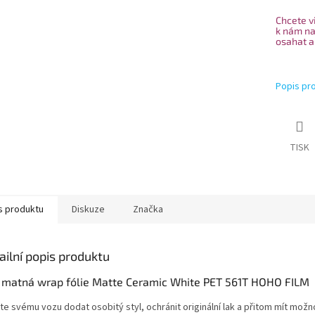
Chcete vi
k nám na
osahat a
Popis pr
TISK
s produktu
Diskuze
Značka
ailní popis produktu
á matná wrap fólie Matte Ceramic White PET 561T HOHO FILM
te svému vozu dodat osobitý styl, ochránit originální lak a přitom mít možn