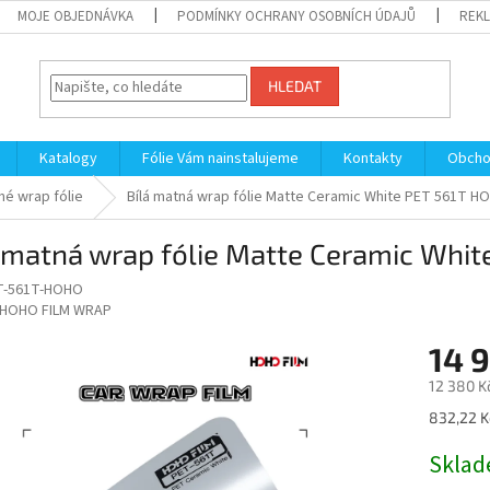
MOJE OBJEDNÁVKA
PODMÍNKY OCHRANY OSOBNÍCH ÚDAJŮ
REKL
HLEDAT
Katalogy
Fólie Vám nainstalujeme
Kontakty
Obcho
é wrap fólie
Bílá matná wrap fólie Matte Ceramic White PET 561T H
 matná wrap fólie Matte Ceramic Whi
T-561T-HOHO
HOHO FILM WRAP
14 
12 380 K
Měrná
832,22 K
cena:
Sklad