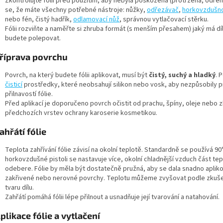
Zkontrolujte fólii před použitím, aby nebyla poškozená (protržená, odřená
se, že máte všechny potřebné nástroje: nůžky,
odřezávač
,
horkovzdušno
nebo fén, čistý hadřík,
odlamovací nůž
, správnou vytlačovací stěrku.
Fólii rozviňte a naměřte si zhruba formát (s menším přesahem) jaký má díl
budete polepovat.
říprava povrchu
Povrch, na který budete fólii aplikovat, musí být
čistý, suchý a hladký
. 
čisticí
prostředky, které neobsahují silikon nebo vosk, aby nezpůsobily 
přilnavostí fólie.
Před aplikací je doporučeno povrch očistit od prachu, špíny, oleje nebo 
předchozích vrstev ochrany karoserie kosmetikou.
ahřátí fólie
Teplota zahřívání fólie závisí na okolní teplotě. Standardně se používá 90
horkovzdušné pistoli se nastavuje více, okolní chladnější vzduch část tep
odebere. Fólie by měla být dostatečně pružná, aby se dala snadno apliko
zakřivené nebo nerovné povrchy. Teplotu můžeme zvyšovat podle zkuš
tvaru dílu.
Zahřátí pomáhá fólii lépe přilnout a usnadňuje její tvarování a natahování.
plikace fólie a vytlačení