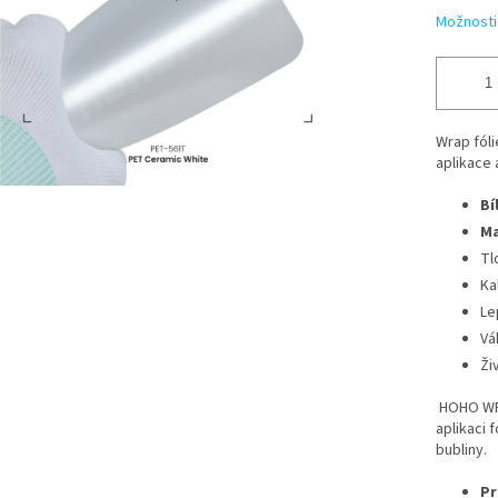
Možnosti
Wrap fóli
aplikace 
Bí
Ma
Tl
Ka
Le
Vá
Ži
HOHO WRA
aplikaci 
bubliny.
Pr