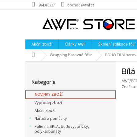
Přejít
284810227
obchod@awf.cz
na
obsah
Akční zboží
Články AWF
Školení aplikace fólií
Domů
Wrapping barevné fólie
HOHO FILM barevn
P
Bílá
o
Přeskočit
s
AWF/PE
Kategorie
kategorie
t
Značka:
r
NOVINKY ZBOŽÍ
a
Výprodej zboží
n
Akční zboží
n
í
Nářadí a pomůcky
p
Fólie na SKLA, budovy, příčky,
a
polykarbonáty