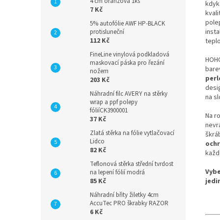
4 cm oranžová 1ks
kdyk
7 Kč
kvali
pole
5% autofólie AWF HP-BLACK
insta
protisluneční
112 Kč
tepl
FineLine vinylová podkladová
HOHO
maskovací páska pro řezání
bare
nožem
perl
203 Kč
desig
Náhradní filc AVERY na stěrky
na sl
wrap a ppf polepy
fóliíCK3900001
Na ro
37 Kč
nevr
Zlatá stěrka na fólie vytlačovací
škráb
Lidco
ochr
82 Kč
každ
Teflonová stěrka střední tvrdost
Vybe
na lepení fólií modrá
85 Kč
jedi
Náhradní břity žiletky 4cm
AccuTec PRO škrabky RAZOR
6 Kč