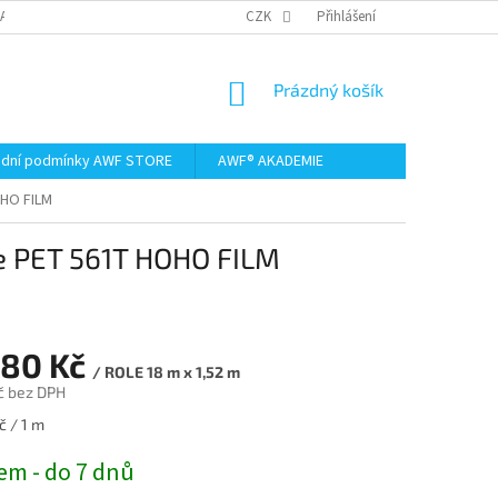
AMACE A VRÁCENÍ ZBOŽÍ
CZK
Přihlášení
NÁKUPNÍ
Prázdný košík
KOŠÍK
dní podmínky AWF STORE
AWF® AKADEMIE
OHO FILM
te PET 561T HOHO FILM
980 Kč
/ ROLE 18 m x 1,52 m
č bez DPH
č / 1 m
em - do 7 dnů