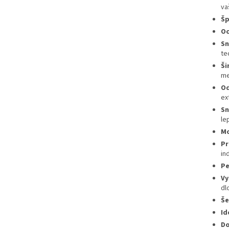
va
Šp
Oc
Sn
te
Ši
me
Od
ex
Sn
lep
Mo
Pr
in
Pe
Vy
dl
Še
Id
Do