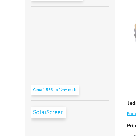
Cena 1 566,- běžný metr
Jed
SolarScreen
Prof
Pří