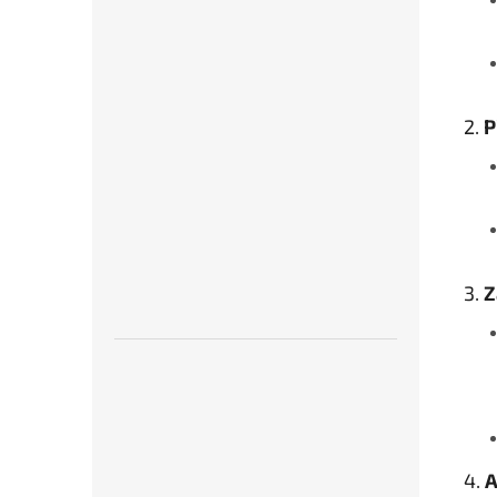
2.
P
3.
Z
4.
A