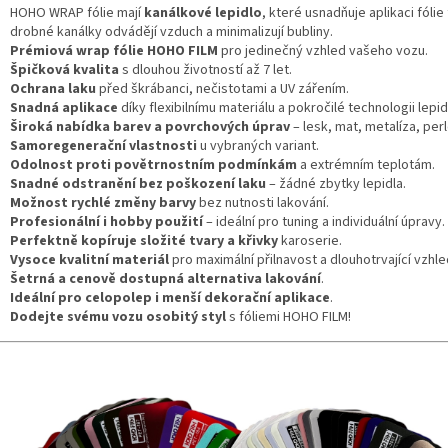
HOHO WRAP fólie mají
kanálkové lepidlo
, které usnadňuje aplikaci fólie
drobné kanálky odvádějí vzduch a minimalizují bubliny.
Prémiová wrap fólie HOHO FILM
pro jedinečný vzhled vašeho vozu.
Špičková kvalita
s dlouhou životností až 7 let.
Ochrana laku
před škrábanci, nečistotami a UV zářením.
Snadná aplikace
díky flexibilnímu materiálu a pokročilé technologii lepid
Široká nabídka barev a povrchových úprav
– lesk, mat, metalíza, perl
Samoregenerační vlastnosti
u vybraných variant.
Odolnost proti povětrnostním podmínkám
a extrémním teplotám.
Snadné odstranění bez poškození laku
– žádné zbytky lepidla.
Možnost rychlé změny barvy
bez nutnosti lakování.
Profesionální i hobby použití
– ideální pro tuning a individuální úpravy.
Perfektně kopíruje složité tvary a křivky
karoserie.
Vysoce kvalitní materiál
pro maximální přilnavost a dlouhotrvající vzhle
Šetrná a cenově dostupná alternativa lakování
.
Ideální pro celopolep i menší dekorační aplikace
.
Dodejte svému vozu osobitý styl
s fóliemi HOHO FILM!