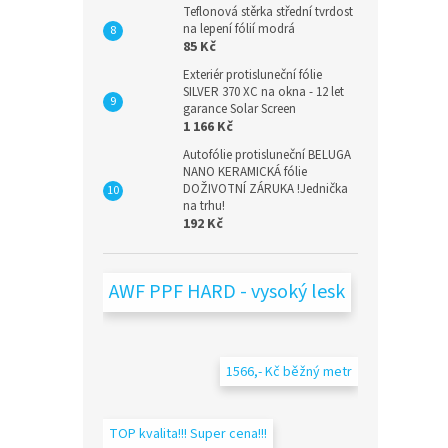
Teflonová stěrka střední tvrdost
na lepení fólií modrá
85 Kč
Exteriér protisluneční fólie
SILVER 370 XC na okna - 12 let
garance Solar Screen
1 166 Kč
Autofólie protisluneční BELUGA
NANO KERAMICKÁ fólie
DOŽIVOTNÍ ZÁRUKA !Jednička
na trhu!
192 Kč
AWF PPF HARD - vysoký lesk
1566,- Kč běžný metr
TOP kvalita!!! Super cena!!!