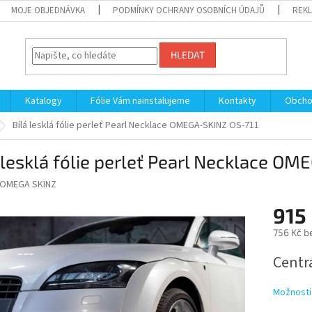
MOJE OBJEDNÁVKA
PODMÍNKY OCHRANY OSOBNÍCH ÚDAJŮ
REKL
HLEDAT
Katalogy
Fólie Vám nainstalujeme
Kontakty
Obcho
Bílá lesklá fólie perleť Pearl Necklace OMEGA-SKINZ OS-711
 lesklá fólie perleť Pearl Necklace O
OMEGA SKINZ
915
756 Kč b
Měrná
Centrá
cena:
Možnosti