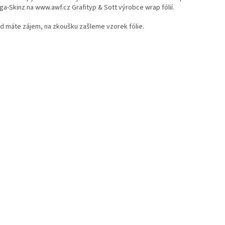
a-Skinz na www.awf.cz Grafityp & Sott výrobce wrap fólií.
d máte zájem, na zkoušku zašleme vzorek fólie.