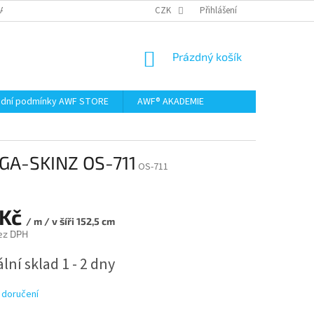
AMACE A VRÁCENÍ ZBOŽÍ
CZK
Přihlášení
NÁKUPNÍ
Prázdný košík
KOŠÍK
dní podmínky AWF STORE
AWF® AKADEMIE
MEGA-SKINZ OS-711
OS-711
 Kč
/ m / v šíři 152,5 cm
ez DPH
lní sklad 1 - 2 dny
 doručení