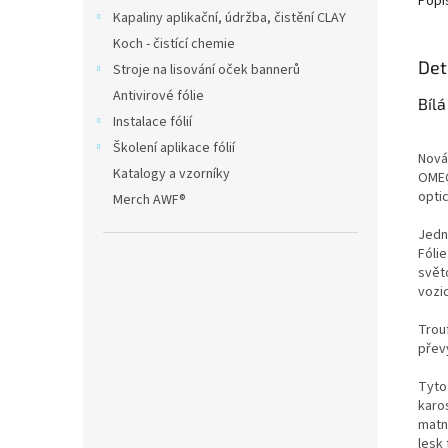
Popi
Kapaliny aplikační, údržba, čistění CLAY
Koch - čistící chemie
Det
Stroje na lisování oček bannerů
Antivirové fólie
Bílá
Instalace fólií
Školení aplikace fólií
Nová 
Katalogy a vzorníky
OMEG
optic
Merch AWF®
Jedn
Fólie
světo
vozid
Trou
přev
Tyto
karo
matn
lesk 