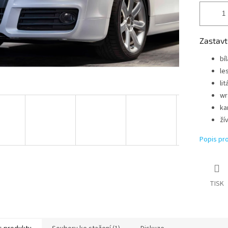
Zastavt
bíl
le
lit
wr
ka
ží
Popis pr
TISK