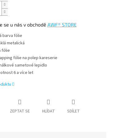
e se u nás v obchodě
AWF® STORE
á barva fólie
sklá metalická
á fólie
apping fólie na polep kareserie
nálkové sametové lepidlo
votnost 6 a více let
oduktu
ZEPTAT SE
HLÍDAT
SDÍLET