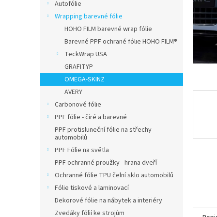
n
Autofólie
e
Wrapping barevné fólie
l
HOHO FILM barevné wrap fólie
Barevné PPF ochrané fólie HOHO FILM®
TeckWrap USA
GRAFITYP
OMEGA-SKINZ
AVERY
Carbonové fólie
PPF fólie - čiré a barevné
PPF protisluneční fólie na střechy
automobilů
PPF Fólie na světla
PPF ochranné proužky - hrana dveří
Ochranné fólie TPU čelní sklo automobilů
Fólie tiskové a laminovací
Dekorové fólie na nábytek a interiéry
Zvedáky fólií ke strojům