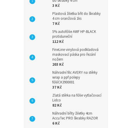
do škrabky 4 cm
3 Kč
Plastová žiletka břit do škrabky
4 cm oranžová 1ks
7 Kč
5% autofólie AWF HP-BLACK
protisluneční
112 Kč
FineLine vinylová podkladová
maskovací páska pro řezání
nožem
203 Kč
Náhradní filc AVERY na stěrky
wrap a ppf polepy
fóliíCK3900001
37 Kč
Zlatá stěrka na fólie vytlačovací
Lidco
82 Kč
Náhradní břity žiletky 4cm
AccuTec PRO škrabky RAZOR
6 Kč