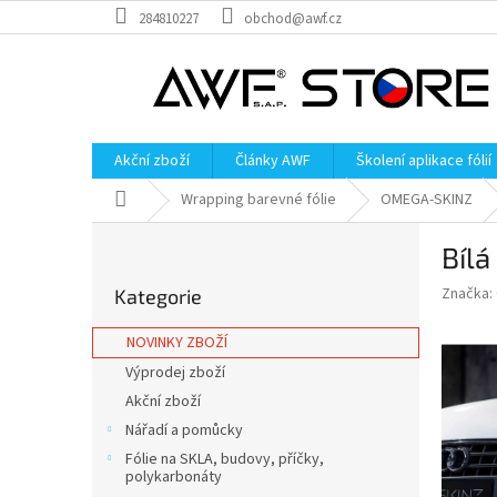
Přejít
284810227
obchod@awf.cz
na
obsah
Akční zboží
Články AWF
Školení aplikace fólií
Domů
Wrapping barevné fólie
OMEGA-SKINZ
P
Bílá
o
Přeskočit
s
Značka:
Kategorie
kategorie
t
r
NOVINKY ZBOŽÍ
a
Výprodej zboží
n
Akční zboží
n
í
Nářadí a pomůcky
p
Fólie na SKLA, budovy, příčky,
a
polykarbonáty