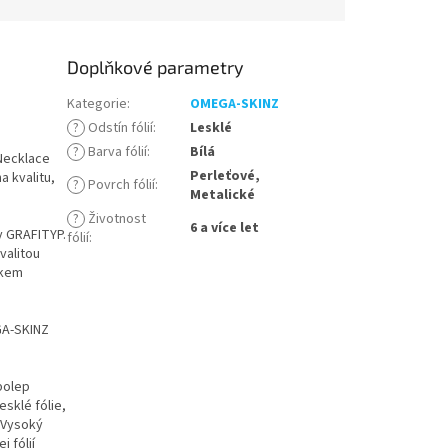
Doplňkové parametry
Kategorie
:
OMEGA-SKINZ
?
Odstín fólií
:
Lesklé
?
Barva fólií
:
Bílá
 Necklace
Perleťové,
 kvalitu,
?
Povrch fólií
:
Metalické
?
Životnost
6 a více let
y GRAFITYP.
fólií
:
valitou
akem
GA-SKINZ
polep
sklé fólie,
. Vysoký
 fólií