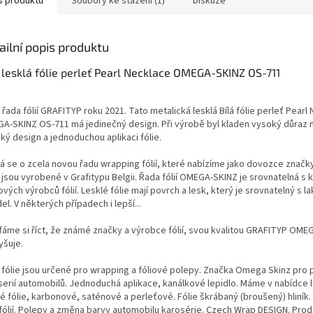
s produktu
Soubory ke stažení (1)
Diskuze
ailní popis produktu
 lesklá fólie perleť Pearl Necklace OMEGA-SKINZ OS-711
řada fólií GRAFITYP roku 2021. Tato metalická lesklá Bílá fólie perleť Pearl
A-SKINZ OS-711 má jedinečný design. Při výrobě byl kladen vysoký důraz na
ký design a jednoduchou aplikaci fólie.
á se o zcela novou řadu wrapping fólií, které nabízíme jako dovozce značk
 jsou vyrobené v Grafitypu Belgii. Řada fólií OMEGA-SKINZ je srovnatelná s k
vých výrobců fólií. Lesklé fólie mají povrch a lesk, který je srovnatelný s l
el. V některých případech i lepší...
fáme si říct, že známé značky a výrobce fólií, svou kvalitou GRAFITYP OME
yšuje.
 fólie jsou určené pro wrapping a fóliové polepy. Značka Omega Skinz pro 
serií automobilů. Jednoduchá aplikace, kanálkové lepidlo. Máme v nabídce le
é fólie, karbonové, saténové a perleťové. Fólie škrábaný (broušený) hliník
fólií. Polepy a změna barvy automobilu karosérie. Czech Wrap DESIGN. Prodej