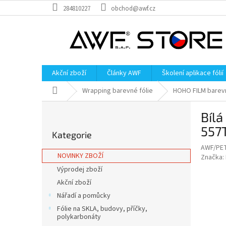
Přejít
284810227
obchod@awf.cz
na
obsah
Akční zboží
Články AWF
Školení aplikace fólií
Domů
Wrapping barevné fólie
HOHO FILM barevn
P
Bílá
o
Přeskočit
s
557
Kategorie
kategorie
t
AWF/PE
r
NOVINKY ZBOŽÍ
Značka:
a
Výprodej zboží
n
Akční zboží
n
í
Nářadí a pomůcky
p
Fólie na SKLA, budovy, příčky,
a
polykarbonáty