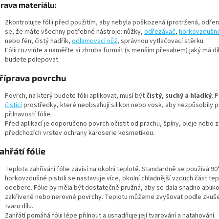
prava materiálu:
Zkontrolujte fólii před použitím, aby nebyla poškozená (protržená, odřená
se, že máte všechny potřebné nástroje: nůžky,
odřezávač
,
horkovzdušno
nebo fén, čistý hadřík,
odlamovací nůž
, správnou vytlačovací stěrku.
Fólii rozviňte a naměřte si zhruba formát (s menším přesahem) jaký má díl
budete polepovat.
říprava povrchu
Povrch, na který budete fólii aplikovat, musí být
čistý, suchý a hladký
. 
čisticí
prostředky, které neobsahují silikon nebo vosk, aby nezpůsobily 
přilnavostí fólie.
Před aplikací je doporučeno povrch očistit od prachu, špíny, oleje nebo 
předchozích vrstev ochrany karoserie kosmetikou.
ahřátí fólie
Teplota zahřívání fólie závisí na okolní teplotě. Standardně se používá 90
horkovzdušné pistoli se nastavuje více, okolní chladnější vzduch část tep
odebere. Fólie by měla být dostatečně pružná, aby se dala snadno apliko
zakřivené nebo nerovné povrchy. Teplotu můžeme zvyšovat podle zkuš
tvaru dílu.
Zahřátí pomáhá fólii lépe přilnout a usnadňuje její tvarování a natahování.