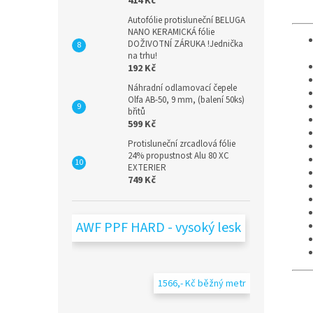
414 Kč
Autofólie protisluneční BELUGA
NANO KERAMICKÁ fólie
DOŽIVOTNÍ ZÁRUKA !Jednička
na trhu!
192 Kč
Náhradní odlamovací čepele
Olfa AB-50, 9 mm, (balení 50ks)
břitů
599 Kč
Protisluneční zrcadlová fólie
24% propustnost Alu 80 XC
EXTERIER
749 Kč
AWF PPF HARD - vysoký lesk
1566,- Kč běžný metr