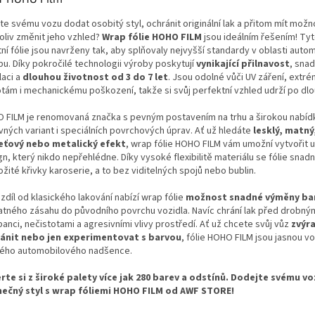
te svému vozu dodat osobitý styl, ochránit originální lak a přitom mít možn
oliv změnit jeho vzhled?
Wrap fólie HOHO FILM
jsou ideálním řešením! Ty
tní fólie jsou navrženy tak, aby splňovaly nejvyšší standardy v oblasti aut
pu. Díky pokročilé technologii výroby poskytují
vynikající přilnavost
, sna
laci a
dlouhou životnost od 3 do 7 let
. Jsou odolné vůči UV záření, extr
otám i mechanickému poškození, takže si svůj perfektní vzhled udrží po dl
 FILM je renomovaná značka s pevným postavením na trhu a širokou nabíd
vných variant i speciálních povrchových úprav. Ať už hledáte
lesklý, matný
eťový nebo metalický efekt
, wrap fólie HOHO FILM vám umožní vytvořit u
n, který nikdo nepřehlédne. Díky vysoké flexibilitě materiálu se fólie snadno
ožité křivky karoserie, a to bez viditelných spojů nebo bublin.
zdíl od klasického lakování nabízí wrap fólie
možnost snadné výměny ba
atného zásahu do původního povrchu vozidla. Navíc chrání lak před drobný
anci, nečistotami a agresivními vlivy prostředí. Ať už chcete svůj vůz
zvýra
ánit nebo jen experimentovat s barvou
, fólie HOHO FILM jsou jasnou v
ého automobilového nadšence.
rte si z široké palety více jak 280 barev a odstínů. Dodejte svému vo
nečný styl s wrap fóliemi HOHO FILM od AWF STORE!