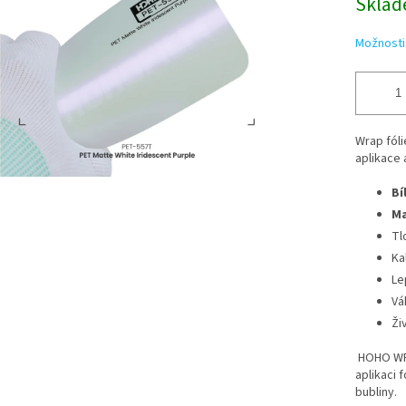
Sklad
Možnosti
Wrap fóli
aplikace 
Bí
Ma
Tl
Ka
Le
Vá
Ži
HOHO WRA
aplikaci 
bubliny.