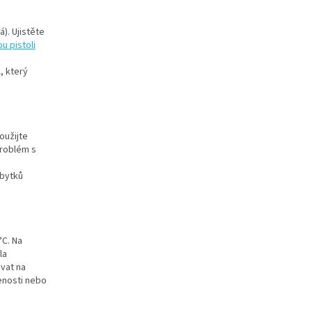
). Ujistěte
u pistoli
, který
Použijte
problém s
zbytků
°C. Na
la
vat na
enosti nebo