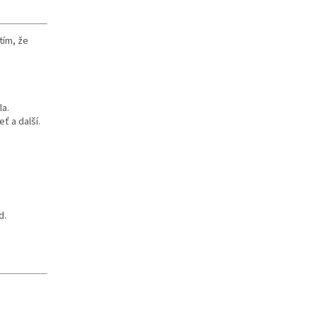
 tím, že
la.
eť a další.
d.