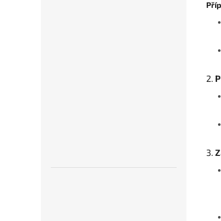
Pří
2.
P
3.
Z