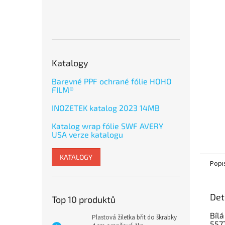
Katalogy
Barevné PPF ochrané fólie HOHO
FILM®
INOZETEK katalog 2023 14MB
Katalog wrap fólie SWF AVERY
USA verze katalogu
KATALOGY
Popi
Det
Top 10 produktů
Bílá
Plastová žiletka břit do škrabky
557