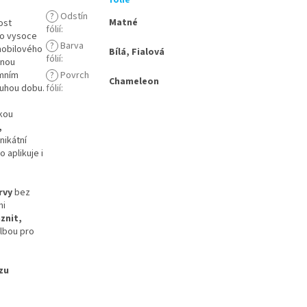
fólie
?
Odstín
Matné
ost
fólií
:
to vysoce
?
Barva
omobilového
Bílá, Fialová
fólií
:
dnou
émním
?
Povrch
Chameleon
ouhou dobu.
fólií
:
kou
,
nikátní
 aplikuje i
rvy
bez
mi
znit,
olbou pro
zu