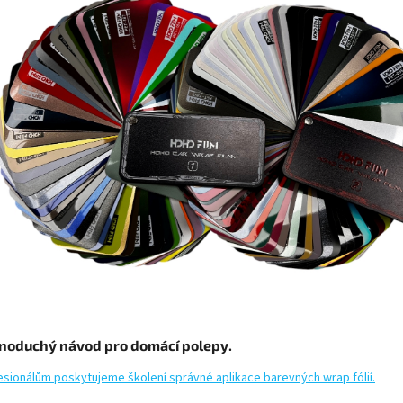
noduchý návod pro domácí polepy.
esionálům poskytujeme školení správné aplikace barevných wrap fólií.