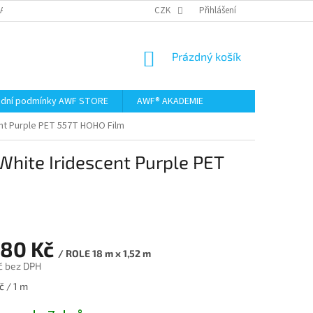
AMACE A VRÁCENÍ ZBOŽÍ
CZK
Přihlášení
NÁKUPNÍ
Prázdný košík
KOŠÍK
dní podmínky AWF STORE
AWF® AKADEMIE
ent Purple PET 557T HOHO Film
White Iridescent Purple PET
980 Kč
/ ROLE 18 m x 1,52 m
č bez DPH
č / 1 m