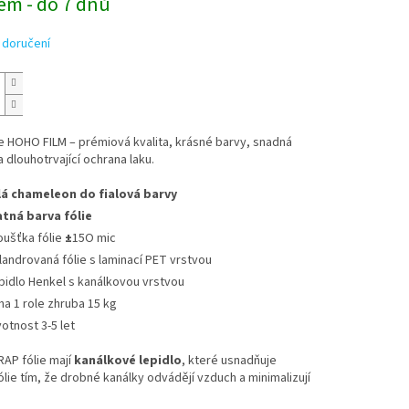
em - do 7 dnů
 doručení
e HOHO FILM – prémiová kvalita, krásné barvy, snadná
a dlouhotrvající ochrana laku.
lá chameleon do fialová barvy
tná barva fólie
oušťka fólie
±
15O mic
landrovaná fólie s laminací PET vrstvou
pidlo Henkel s kanálkovou vrstvou
ha 1 role zhruba 15 kg
votnost 3-5 let
P fólie mají
kanálkové lepidlo
, které usnadňuje
fólie tím, že drobné kanálky odvádějí vzduch a minimalizují