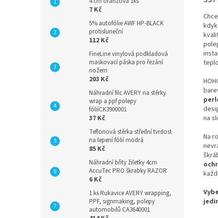
4 cm oranžová 1ks
7 Kč
Chce
5% autofólie AWF HP-BLACK
kdyk
protisluneční
kvali
112 Kč
pole
insta
FineLine vinylová podkladová
maskovací páska pro řezání
tepl
nožem
203 Kč
HOHO
bare
Náhradní filc AVERY na stěrky
perl
wrap a ppf polepy
desig
fóliíCK3900001
37 Kč
na sl
Teflonová stěrka střední tvrdost
Na ro
na lepení fólií modrá
nevr
85 Kč
škráb
Náhradní břity žiletky 4cm
ochr
AccuTec PRO škrabky RAZOR
každ
6 Kč
Vybe
1 ks Rukavice AVERY wrapping,
jedi
PPF, signmaking, polepy
automobilů CA3640001