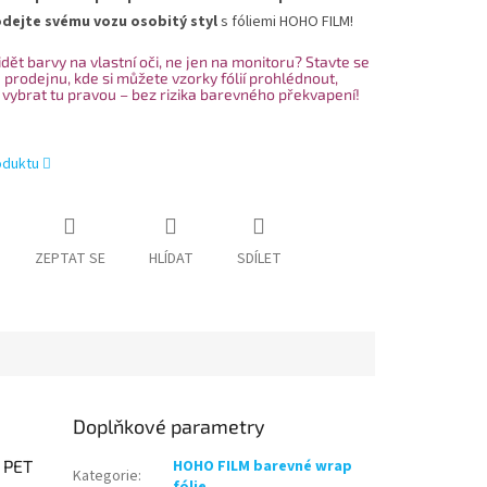
dejte svému vozu osobitý styl
s fóliemi HOHO FILM!
dět barvy na vlastní oči, ne jen na monitoru? Stavte se
 prodejnu, kde si můžete vzorky fólií prohlédnout,
 vybrat tu pravou – bez rizika barevného překvapení!
oduktu
ZEPTAT SE
HLÍDAT
SDÍLET
Doplňkové parametry
e PET
HOHO FILM barevné wrap
Kategorie
: