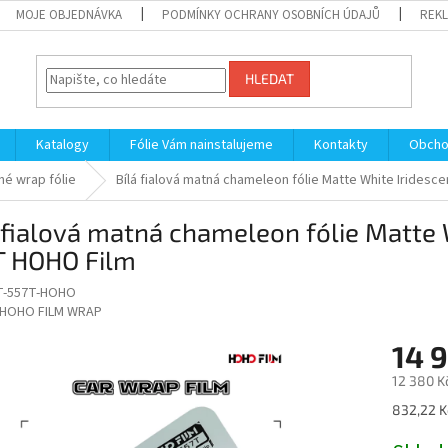
MOJE OBJEDNÁVKA
PODMÍNKY OCHRANY OSOBNÍCH ÚDAJŮ
REKL
HLEDAT
Katalogy
Fólie Vám nainstalujeme
Kontakty
Obcho
é wrap fólie
Bílá fialová matná chameleon fólie Matte White Iridesc
 fialová matná chameleon fólie Matte 
T HOHO Film
T-557T-HOHO
HOHO FILM WRAP
14 
12 380 K
Měrná
832,22 K
cena: