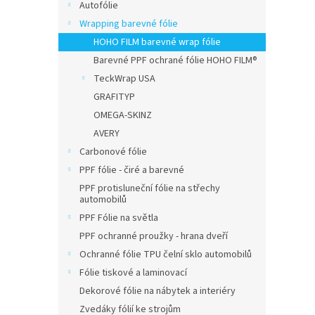
n
Autofólie
e
Wrapping barevné fólie
l
HOHO FILM barevné wrap fólie
Barevné PPF ochrané fólie HOHO FILM®
TeckWrap USA
GRAFITYP
OMEGA-SKINZ
AVERY
Carbonové fólie
PPF fólie - čiré a barevné
PPF protisluneční fólie na střechy
automobilů
PPF Fólie na světla
PPF ochranné proužky - hrana dveří
Ochranné fólie TPU čelní sklo automobilů
Fólie tiskové a laminovací
Dekorové fólie na nábytek a interiéry
Zvedáky fólií ke strojům