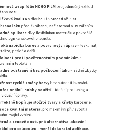
émiová wrap fólie HOHO FILM
pro jedinečný vzhled
šeho vozu.
ičková kvalita
s dlouhou životností až 7 let.
hrana laku
před škrábanci, nečistotami a UV zářením.
adná aplikace
díky flexibilnímu materiálu a pokročilé
chnologii kanálkového lepidla.
roká nabídka barev a povrchových úprav
– lesk, mat,
talíza, perleť a další.
olnost proti povětrnostním podmínkám
a
trémním teplotám.
adné odstranění bez poškození laku
– žádné zbytky
idla.
žnost rychlé změny barvy
bez nutnosti lakování.
ofesionální i hobby použití
– ideální pro tuning a
dividuální úpravy.
rfektně kopíruje složité tvary a křivky
karoserie.
soce kvalitní materiál
pro maximální přilnavost a
ouhotrvající vzhled.
trná a cenově dostupná alternativa lakování
.
eální pro celopolep i menší dekorační aplikace
.