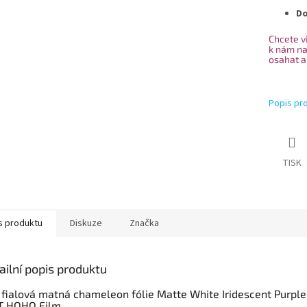
Do
Chcete vi
k nám na
osahat a
Popis pr
TISK
s produktu
Diskuze
Značka
ailní popis produktu
 fialová matná chameleon fólie Matte White Iridescent Purpl
T HOHO Film