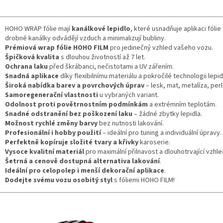
HOHO WRAP fólie mají
kanálkové lepidlo
, které usnadňuje aplikaci fólie
drobné kanálky odvádějí vzduch a minimalizují bubliny.
Prémiová wrap fólie HOHO FILM
pro jedinečný vzhled vašeho vozu.
Špičková kvalita
s dlouhou životností až 7 let.
Ochrana laku
před škrábanci, nečistotami a UV zářením.
Snadná aplikace
díky flexibilnímu materiálu a pokročilé technologii lepid
Široká nabídka barev a povrchových úprav
– lesk, mat, metalíza, perl
Samoregenerační vlastnosti
u vybraných variant.
Odolnost proti povětrnostním podmínkám
a extrémním teplotám.
Snadné odstranění bez poškození laku
– žádné zbytky lepidla.
Možnost rychlé změny barvy
bez nutnosti lakování.
Profesionální i hobby použití
– ideální pro tuning a individuální úpravy.
Perfektně kopíruje složité tvary a křivky
karoserie.
Vysoce kvalitní materiál
pro maximální přilnavost a dlouhotrvající vzhle
Šetrná a cenově dostupná alternativa lakování
.
Ideální pro celopolep i menší dekorační aplikace
.
Dodejte svému vozu osobitý styl
s fóliemi HOHO FILM!