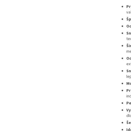
Pr
va
Šp
Oc
Sn
te
Ši
me
Od
ex
Sn
lep
Mo
Pr
in
Pe
Vy
dl
Še
Id