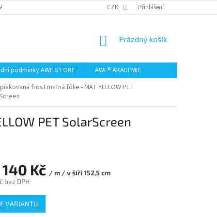
AMACE A VRÁCENÍ ZBOŽÍ
CZK
Přihlášení
NÁKUPNÍ
Prázdný košík
KOŠÍK
dní podmínky AWF STORE
AWF® AKADEMIE
 pískovaná frost matná fólie - MAT YELLOW PET
rScreen
YELLOW PET SolarScreen
 140 Kč
/ m / v šíři 152,5 cm
č
bez DPH
E VARIANTU