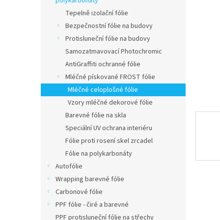
a
polykarbonáty
n
Tepelně izolační fólie
e
Bezpečnostní fólie na budovy
l
Protisluneční fólie na budovy
Samozatmavovací Photochromic
AntiGraffiti ochranné fólie
Mléčné pískované FROST fólie
Mléčné celoplošné fólie
Vzory mléčné dekorové fólie
Barevné fólie na skla
Speciální UV ochrana interiéru
Fólie proti rosení skel zrcadel
Fólie na polykarbonáty
Autofólie
Wrapping barevné fólie
Carbonové fólie
PPF fólie - čiré a barevné
PPF protisluneční fólie na střechy