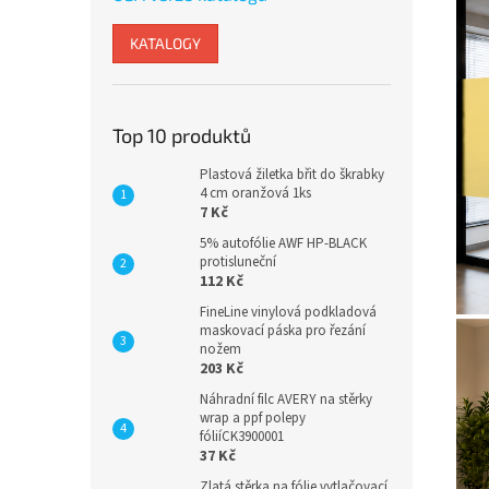
KATALOGY
Top 10 produktů
Plastová žiletka břit do škrabky
4 cm oranžová 1ks
7 Kč
5% autofólie AWF HP-BLACK
protisluneční
112 Kč
FineLine vinylová podkladová
maskovací páska pro řezání
nožem
203 Kč
Náhradní filc AVERY na stěrky
wrap a ppf polepy
fóliíCK3900001
37 Kč
Zlatá stěrka na fólie vytlačovací