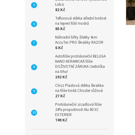
Lidco
82 Kč
Teflonová stěrka střední tvrdost
na lepení fólií modrá
85 Kč
Náhradní břity žiletky 4cm
AccuTec PRO škrabky RAZOR
6 Kč
Autofólie protisluneční BELUGA
NANO KERAMICKÁ fólie
DOŽIVOTNÍ ZÁRUKA !Jednička
na trhu!
192 Kč
Chizz Plastová stěrka škrabka
na fólie tvrdá Chizzler růžová
27 Kč
Protisluneční zrcadlová fólie
24% propustnost Alu 80 XC
EXTERIER
749 Kč