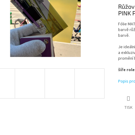
Růžov
PINK 
Fólie MAT
barvě růž
barvě.
Je ideáln
a exkluzi
promění 
šíře role
Popis pr
TISK