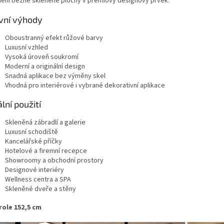
ění běžné skleněné plochy v prémiový designový prvek.
vní výhody
Oboustranný efekt růžové barvy
Luxusní vzhled
Vysoká úroveň soukromí
Moderní a originální design
Snadná aplikace bez výměny skel
Vhodná pro interiérové i vybrané dekorativní aplikace
lní použití
Skleněná zábradlí a galerie
Luxusní schodiště
Kancelářské příčky
Hotelové a firemní recepce
Showroomy a obchodní prostory
Designové interiéry
Wellness centra a SPA
Skleněné dveře a stěny
 role 152,5 cm