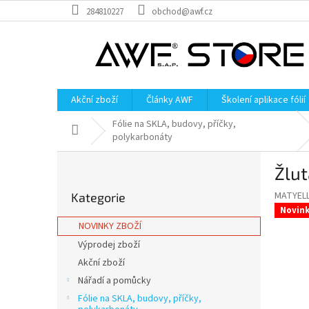
Přejít
284810227
obchod@awf.cz
na
obsah
Akční zboží
Články AWF
Školení aplikace fólií
Fólie na SKLA, budovy, příčky,
Domů
polykarbonáty
P
Žlut
o
Přeskočit
s
MATYEL
Kategorie
kategorie
t
Novin
r
NOVINKY ZBOŽÍ
a
Výprodej zboží
n
Akční zboží
n
í
Nářadí a pomůcky
p
Fólie na SKLA, budovy, příčky,