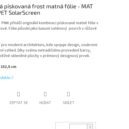
á pískovaná frost matná fólie - MAT
PET SolarScreen
 PINK přináší originální kombinaci pískované matné fólie v
ové. Fólie působí jako luxusní saténový povrch v růžové
í pro moderní architekturu, kde spojuje design, soukromí
vní vzhled. Díky svému netradičnímu provedení barvy,
běžné skleněné plochy v prémiový designový prvek.
 152,5 cm
oduktu
ZEPTAT SE
HLÍDAT
SDÍLET