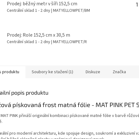
Prodej: běžný metr v šíři 152,5 cm
1
Centrální sklad 1 - 2 dny
| MATYELLOWPET/BM
Prodej: Role 152,5 cm x 30,5 m
Centrální sklad 1 - 2 dny
| MATYELLOWPET/R
s produktu
Soubory ke stažení (1)
Diskuze
Značka
ailní popis produktu
ová pískovaná frost matná fólie - MAT PINK PET 
e MAT PINK přináší originální kombinaci pískované matné fólie v barvě růžov
ě.
deální pro moderní architekturu, kde spojuje design, soukromí a exkluzivní