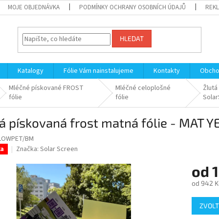
MOJE OBJEDNÁVKA
PODMÍNKY OCHRANY OSOBNÍCH ÚDAJŮ
REKL
HLEDAT
Katalogy
Fólie Vám nainstalujeme
Kontakty
Obcho
Mléčné pískované FROST
Mléčné celoplošné
Žlutá
fólie
fólie
Sola
á pískovaná frost matná fólie - MAT 
LOWPET/BM
Značka:
Solar Screen
ka
od
1
od
942 K
Měrná
ZVOLT
cena: