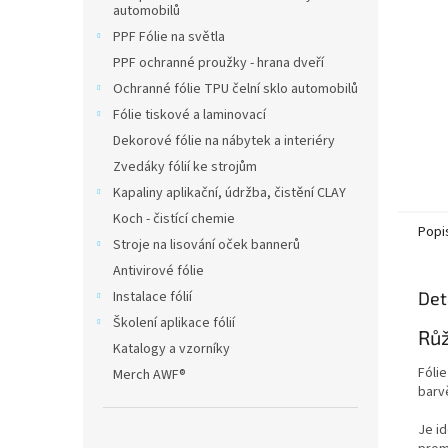
automobilů
PPF Fólie na světla
PPF ochranné proužky - hrana dveří
Ochranné fólie TPU čelní sklo automobilů
Fólie tiskové a laminovací
Dekorové fólie na nábytek a interiéry
Zvedáky fólií ke strojům
Kapaliny aplikační, údržba, čistění CLAY
Koch - čistící chemie
Popi
Stroje na lisování oček bannerů
Antivirové fólie
Det
Instalace fólií
Školení aplikace fólií
Růž
Katalogy a vzorníky
Fóli
Merch AWF®
barv
Je i