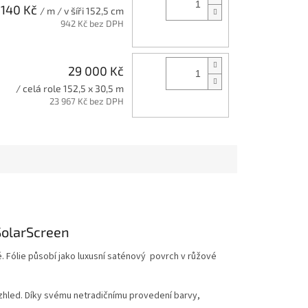
 140 Kč
/ m / v šíři 152,5 cm
942 Kč bez DPH
29 000 Kč
/ celá role 152,5 x 30,5 m
23 967 Kč bez DPH
SolarScreen
é. Fólie působí jako luxusní saténový povrch v růžové
 vzhled. Díky svému netradičnímu provedení barvy,