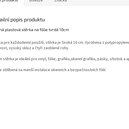
s produktu
Diskuze
Značka
ailní popis produktu
ná plastová stěrka na fólie tvrdá 10cm
a pro každodenní použití, stěrka je široká 10 cm. Vyrobena z polypropylenu,
ost, vysoký skluz a čtyři zaoblené rohy.
 stěrka je ideální pro vinyl, fólie, grafiku,okenní grafiku, pásky, sítotisk a ap
e oblíbená na menší instalace okenních a bezpečnostních fólií.