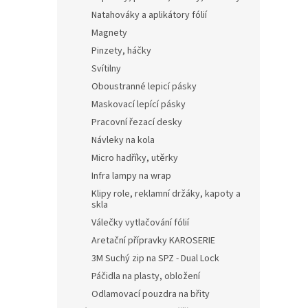
Natahováky a aplikátory fólií
Magnety
Pinzety, háčky
Svítilny
Oboustranné lepicí pásky
Maskovací lepící pásky
Pracovní řezací desky
Návleky na kola
Micro hadříky, utěrky
Infra lampy na wrap
Klipy role, reklamní držáky, kapoty a
skla
Válečky vytlačování fólií
Aretační přípravky KAROSERIE
3M Suchý zip na SPZ - Dual Lock
Páčidla na plasty, obložení
Odlamovací pouzdra na břity