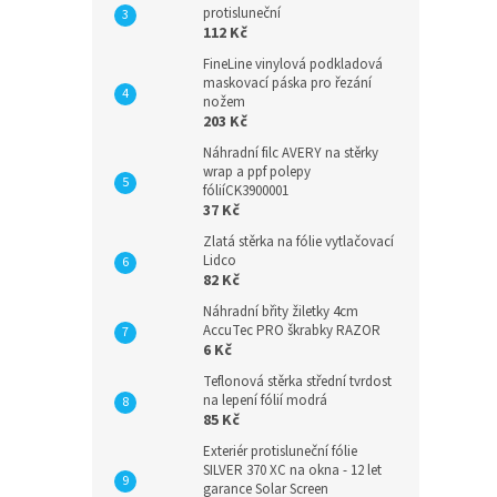
protisluneční
112 Kč
FineLine vinylová podkladová
maskovací páska pro řezání
nožem
203 Kč
Náhradní filc AVERY na stěrky
wrap a ppf polepy
fóliíCK3900001
37 Kč
Zlatá stěrka na fólie vytlačovací
Lidco
82 Kč
Náhradní břity žiletky 4cm
AccuTec PRO škrabky RAZOR
6 Kč
Teflonová stěrka střední tvrdost
na lepení fólií modrá
85 Kč
Exteriér protisluneční fólie
SILVER 370 XC na okna - 12 let
garance Solar Screen