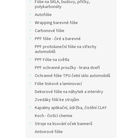
Fólie na SKLA, budovy, příčky,
polykarbonáty
Autofólie
Wrapping barevné fólie
Carbonové fólie
PPF fólie - čiré a barevné
PPF protisluneční fólie na střechy
automobilů
PPF Fólie na světla
PPF ochranné proužky - hrana dveří
Ochranné fólie TPU čelní sklo automobilů
Fólie tiskové a laminovací
Dekorové fólie na nábytek a interiéry
Zvedáky fólií ke strojům
Kapaliny aplikační, údržba, čistění CLAY
Koch - čistící chemie
Stroje na lisování oček bannerů
Antivirové fólie