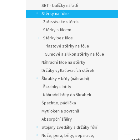
n
SET - balíčky nářadí
e
Stěrky na fólie
l
Zařezávače stěrek
Stěrky s filcem
Stěrky bez filce
Plastové stěrky na fólie
Gumové a silikon stěrky na fólie
Náhradní filce na stěrky
Držáky vytlačovacích stěrek
Škrabky + břity (náhradní)
Škrabky s břity
Náhradní břity do škrabek
Špachtle, pádlíčka
Mytí oken a povrchů
Absorpční šňůry
Stojany zvedáky a držáky fólií
Nože, pera, břity, separace,