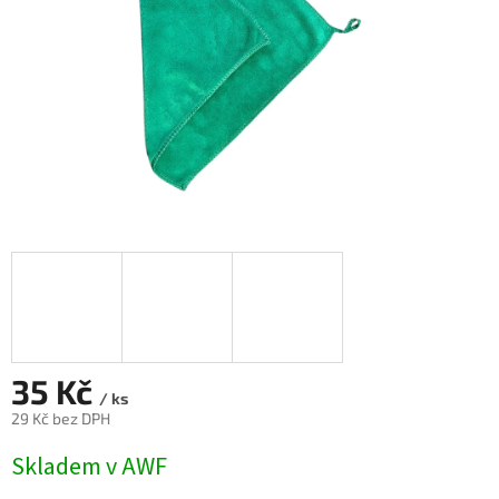
35 Kč
/ ks
29 Kč bez DPH
Měrná
Skladem v AWF
cena: