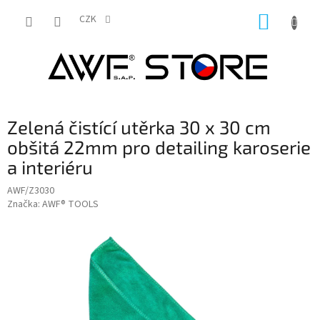
Přejít
NÁKUP
na
CZK
obsah
KOŠÍK
Zelená čistící utěrka 30 x 30 cm
obšitá 22mm pro detailing karoserie
a interiéru
AWF/Z3030
Značka:
AWF® TOOLS