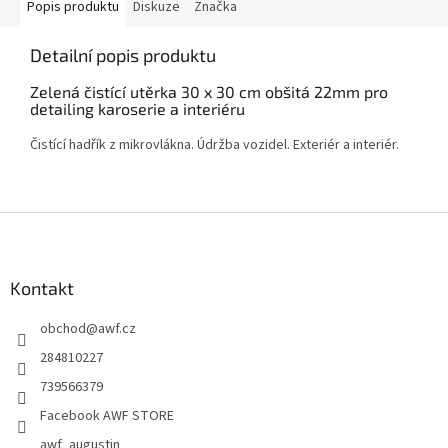
Popis produktu
Diskuze
Značka
Detailní popis produktu
Zelená čistící utěrka 30 x 30 cm obšitá 22mm pro
detailing karoserie a interiéru
Čistící hadřík z mikrovlákna. Údržba vozidel. Exteriér a interiér.
Z
á
p
a
Kontakt
t
obchod
@
awf.cz
í
284810227
739566379
Facebook AWF STORE
awf_augustin