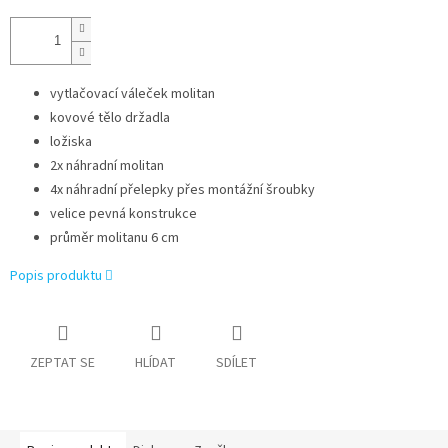
vytlačovací váleček molitan
kovové tělo držadla
ložiska
2x náhradní molitan
4x náhradní přelepky přes montážní šroubky
velice pevná konstrukce
průměr molitanu 6 cm
Popis produktu
ZEPTAT SE
HLÍDAT
SDÍLET