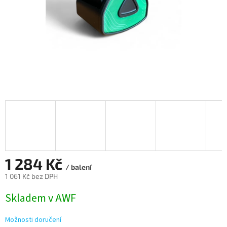
1 284 Kč
/ balení
1 061 Kč bez DPH
Měrná
Skladem v AWF
cena:
Možnosti doručení