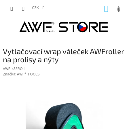
Přejít
NÁKUP
na
CZK
obsah
KOŠÍK
Vytlačovací wrap váleček AWFroller
na prolisy a nýty
AWF-453ROLL
Značka:
AWF® TOOLS