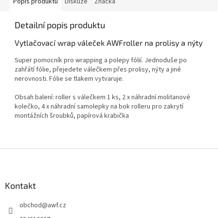
Popis produktu
Diskuze
Značka
Detailní popis produktu
Vytlačovací wrap váleček AWFroller na prolisy a nýty
Super pomocník pro wrapping a polepy fólií. Jednoduše po
zahřátí fólie, přejedete válečkem přes prolisy, nýty a jiné
nerovnosti. Fólie se tlakem vytvaruje.
Obsah balení: roller s válečkem 1 ks, 2 x náhradní molitanové
kolečko, 4 x náhradní samolepky na bok rolleru pro zakrytí
montážních šroubků, papírová krabička
Z
á
p
a
Kontakt
t
obchod
@
awf.cz
í