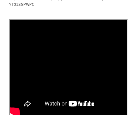
YT21SGPWPC