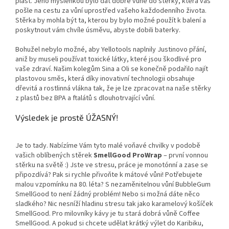
plast. Jeho myšlenkou bylo dát dobré vůně do stěrky, která vás
pošle na cestu za vůní uprostřed vašeho každodenního života.
Stěrka by mohla být ta, kterou by bylo možné použít k balení a
poskytnout vám chvíle úsměvu, abyste dobili baterky.
Bohužel nebylo možné, aby Yellotools naplnily Justinovo přání,
aniž by museli používat toxické látky, které jsou škodlivé pro
vaše zdraví. Našim kolegům Sina a Oli se konečně podařilo najít
plastovou směs, která díky inovativní technologii obsahuje
dřevitá a rostlinná vlákna tak, že je lze zpracovat na naše stěrky
z plastů bez BPA a ftalátů s dlouhotrvající vůní.
Výsledek je prostě ÚŽASNÝ!
Je to tady. Nabízíme Vám tyto malé voňavé chvilky v podobě
vašich oblíbených stěrek
SmellGood ProWrap
– první vonnou
stěrku na světě :) Jste ve stresu, práce je monotónní a zase se
připozdívá? Pak si rychle přivoňte k mátové vůni! Potřebujete
malou vzpomínku na 80. léta? S nezaměnitelnou vůní BubbleGum
SmellGood to není žádný problém! Nebo si možná dáte něco
sladkého? Nic nesníží hladinu stresu tak jako karamelový košíček
SmellGood. Pro milovníky kávy je tu stará dobrá vůně Coffee
SmellGood. A pokud si chcete udělat krátký výlet do Karibiku,