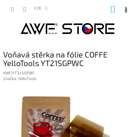
Přejít
NÁKUP
na
CZK
obsah
KOŠÍK
Voňavá stěrka na fólie COFFE
YelloTools YT21SGPWC
AWF/YT21SGPWC
Značka:
YelloTools