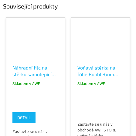
Související produkty
Náhradní filc na
Voňavá stěrka na
stěrku samolepící
fólie BubbleGum
Banana Buffer
YelloTools
Skladem v AWF
Skladem v AWF
YT21SGPWBG
DETAIL
Zastavte se u nás v
obchodě AWF STORE
Zastavte se u nás v
voňavá stěrka