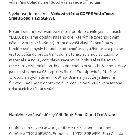
vůně Pina Colada SmellGood vás zavede přímo tam
Vyzkoušejte to sami
-
Voňavá stěrka COFFE YelloTools
SmellGood YT21SGPWC
Pokud během testování zažíváte podobné chvíle jako u našich
YELLO, pak jsme dosáhli našeho cíle, kterým je zvednout vám
náladu v práci krátkým výletem do vaší vlastní vonné oázy.
Nechte své smysly bloudit - nadechněte se, užívejte si a pak se
vraťte svěží do práce Vzhledem k tomu, že směs základního
materiálu je nová, komplexní receptura, bohužel stále existují
omezení ve stupních tvrdosti konečného produktu. Vonné stěrky
jsou nastaveny na 63 degrees Shore. To odpovídá přibližně
tvrdosti zlatých stěrek ProWrap. Jsme si jisti, že jedinečná
funkce SmellGood ospravedlňuje cenu a poskytuje vám mnoho
relaxačních zážitků s vůní
Nabízíme voňavé stěrky YelloTools SmellGood ProWrap:
BubbleGum YT21SGPWBG, Coffee YT21SGPWC , Caramel
CupCake YT21SGPWCC, Peppermint YT21SGPWPM, Pina Colada