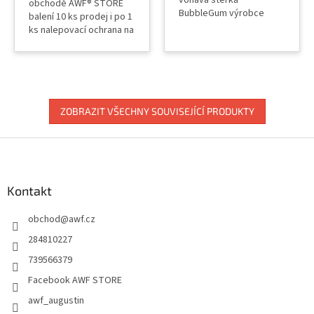
obchodě AWF® STORE
BubbleGum výrobce
balení 10 ks prodej i po 1
YELLOTOOLS na stěrku
ks nalepovací ochrana na
můžete nalepit
stěrku neškráne fólie
filc BANANA BUFFER
použití za mokra i sucha
profi produkt
výrobce Banana
Buffer® Brazílie
ZOBRAZIT VŠECHNY SOUVISEJÍCÍ PRODUKTY
Z
á
p
a
Kontakt
t
obchod
@
awf.cz
í
284810227
739566379
Facebook AWF STORE
awf_augustin