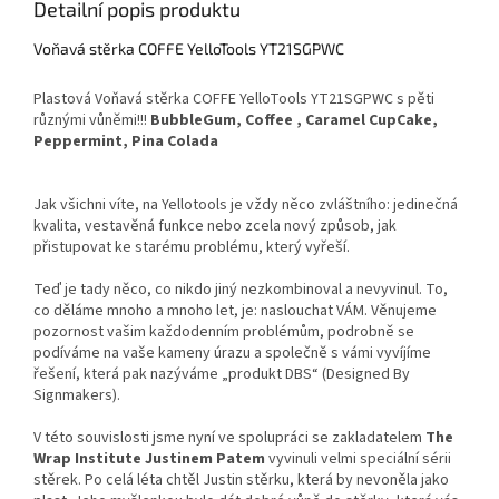
Detailní popis produktu
Voňavá stěrka COFFE YelloTools YT21SGPWC
Plastová
Voňavá stěrka COFFE YelloTools YT21SGPWC s pě
ti
různými vůněmi!!!
BubbleGum,
Coffee ,
Caramel CupCake,
Peppermint,
Pina Colada
Jak všichni víte, na Yellotools je vždy něco zvláštního: jedinečná
kvalita, vestavěná funkce nebo zcela nový způsob, jak
přistupovat ke starému problému, který vyřeší.
Teď je tady něco, co nikdo jiný nezkombinoval a nevyvinul. To,
co děláme mnoho a mnoho let, je: naslouchat VÁM. Věnujeme
pozornost vašim každodenním problémům, podrobně se
podíváme na vaše kameny úrazu a společně s vámi vyvíjíme
řešení, která pak nazýváme „produkt DBS“ (Designed By
Signmakers).
V této souvislosti jsme nyní ve spolupráci se zakladatelem
The
Wrap Institute
Justinem Patem
vyvinuli velmi speciální sérii
stěrek. Po celá léta chtěl Justin stěrku, která by nevoněla jako