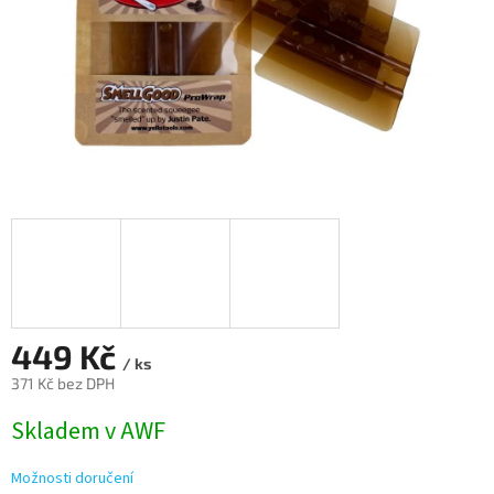
449 Kč
/ ks
371 Kč bez DPH
Měrná
Skladem v AWF
cena:
Možnosti doručení