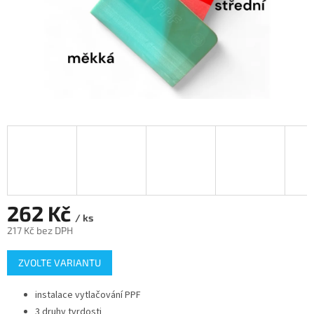
262 Kč
/ ks
217 Kč bez DPH
Měrná
ZVOLTE VARIANTU
cena:
instalace vytlačování PPF
3 druhy tvrdosti