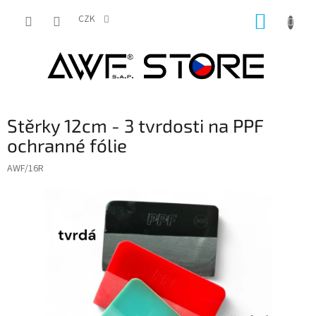
Přejít
NÁKUP
na
CZK
obsah
KOŠÍK
Stěrky 12cm - 3 tvrdosti na PPF
ochranné fólie
AWF/16R