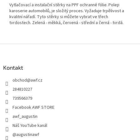
Vytlačovací a instalační stěrky na PPF ochranné fólie. Polep
karoserie automobilů, je složitý proces. Vyžaduje trpělivost a
kvalitní nářadí. Tyto stěrky si můžete vybrat ve třech
tvrdostech. Zelená - měkká, červená - střední a černá - tvrdá.
Z
á
p
a
Kontakt
t
obchod
@
awf.cz
í
284810227
739566379
Facebook AWF STORE
awf_augustin
Náš YouTube kanál
@augustinawf