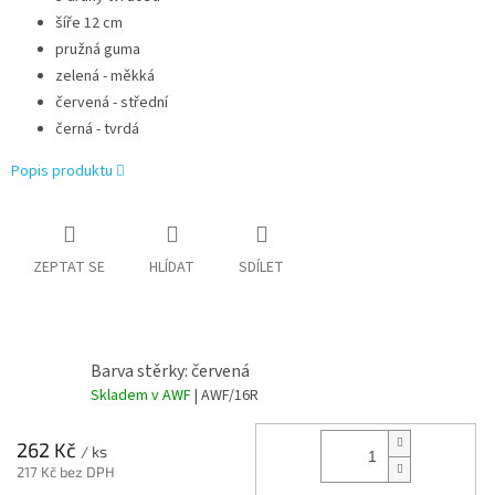
šíře 12 cm
pružná guma
zelená - měkká
červená - střední
černá - tvrdá
Popis produktu
ZEPTAT SE
HLÍDAT
SDÍLET
Barva stěrky: červená
Skladem v AWF
| AWF/16R
262 Kč
/ ks
217 Kč bez DPH