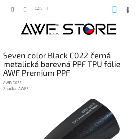
Přejít
NÁKUP
na
CZK
obsah
KOŠÍK
Seven color Black C022 černá
metalická barevná PPF TPU fólie
AWF Premium PPF
AWF/C022
Značka:
AWF®