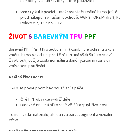
šampony, vlastní roztoky, které používáte.
Vzorky k dispozici
– možnost vidět reálné barvy ještě
před nákupem v našem obchodě. AWF STORE Praha 8, Na
Rokytce 2, T.: 739566379
ŽIVOT
S
BAREVNÝM
TPU
PPF
Barevná PPF (Paint Protection Film) kombinuje ochranu laku a
změnu barvy vozidla. Oproti čiré PPF má však širší rozmezí
životnosti, což je zcela normální a dané fyzikou materiálu i
způsobem používání.
Reálná životnost:
5–10 let podle podmínek používání a péče
Čiré PPF obvykle vydrží déle
Barevné PPF má přirozeně větší rozptyl životnosti
To není vada materiálu, ale daň za barvu, pigment a vizuální
efekt.