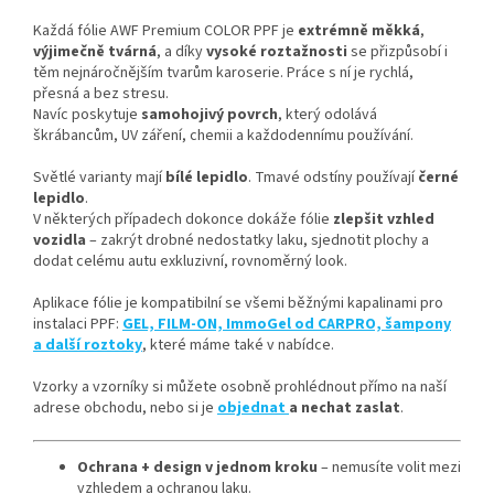
Každá fólie AWF Premium COLOR PPF je
extrémně měkká
,
výjimečně tvárná
, a díky
vysoké roztažnosti
se přizpůsobí i
těm nejnáročnějším tvarům karoserie. Práce s ní je rychlá,
přesná a bez stresu.
Navíc poskytuje
samohojivý povrch
, který odolává
škrábancům, UV záření, chemii a každodennímu používání.
Světlé varianty mají
bílé lepidlo
. Tmavé odstíny používají
černé
lepidlo
.
V některých případech dokonce dokáže fólie
zlepšit vzhled
vozidla
– zakrýt drobné nedostatky laku, sjednotit plochy a
dodat celému autu exkluzivní, rovnoměrný look.
Aplikace fólie je kompatibilní se všemi běžnými kapalinami pro
instalaci PPF:
GEL, FILM-ON, ImmoGel od CARPRO, šampony
a další roztoky
, které máme také v nabídce.
Vzorky a vzorníky si můžete osobně prohlédnout přímo na naší
adrese obchodu, nebo si je
objednat
a nechat zaslat
.
Ochrana + design v jednom kroku
– nemusíte volit mezi
vzhledem a ochranou laku.