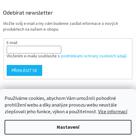
Odebírat newsletter
Vložte svůj e-mail a my vám budeme zasílat informace o nových
produktech na našem e-shopu.
E-mail
Vložením e-mailu souhlasíte s
podmínkami ochrany osobních údajů
PŘIHLÁSIT SE
Přijímáme online platby
Používáme cookies, abychom Vám umožnili pohodlné
prohlížení webu a díky analýze provozu webu neustále
zlepšovali jeho funkce, výkon a použitelnost.
Více informací
Nastavení
Vytvořil Shoptet