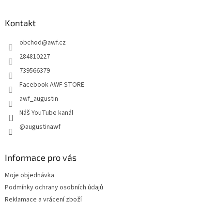
á
p
a
Kontakt
t
obchod
@
awf.cz
í
284810227
739566379
Facebook AWF STORE
awf_augustin
Náš YouTube kanál
@augustinawf
Informace pro vás
Moje objednávka
Podmínky ochrany osobních údajů
Reklamace a vrácení zboží