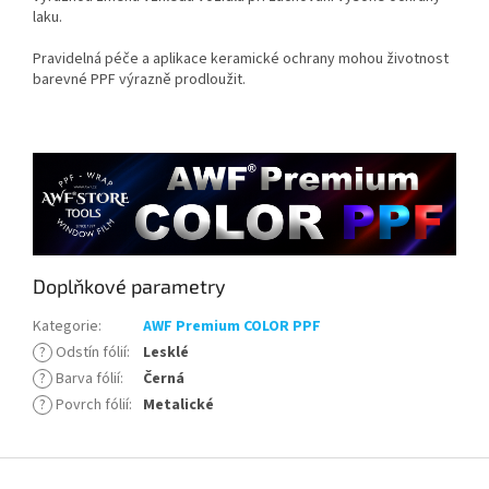
laku.
Pravidelná péče a aplikace keramické ochrany mohou životnost
barevné PPF výrazně prodloužit.
Doplňkové parametry
Kategorie
:
AWF Premium COLOR PPF
?
Odstín fólií
:
Lesklé
?
Barva fólií
:
Černá
?
Povrch fólií
:
Metalické
Z