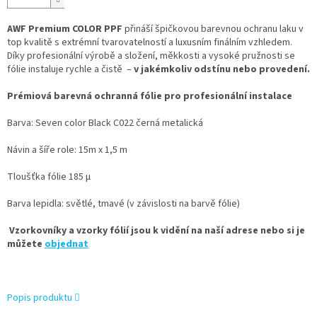
AWF Premium COLOR PPF
přináší špičkovou barevnou ochranu laku v
top kvalitě s extrémní tvarovatelností a luxusním finálním vzhledem.
Díky profesionální výrobě a složení, měkkosti a vysoké pružnosti se
fólie instaluje rychle a čistě –
v jakémkoliv odstínu nebo provedení.
Prémiová barevná ochranná fólie pro profesionální instalace
Barva: Seven color Black C022 černá metalická
Návin a šíře role: 15m x 1,5 m
Tloušťka fólie 185 µ
Barva lepidla: světlé, tmavé (v závislosti na barvě fólie)
Vzorkovníky a vzorky fólií jsou k vidění na naší adrese nebo si je
můžete
objednat
Popis produktu