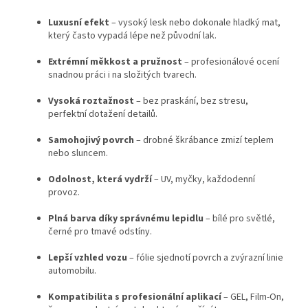
Luxusní efekt
– vysoký lesk nebo dokonale hladký mat,
který často vypadá lépe než původní lak.
Extrémní měkkost a pružnost
– profesionálové ocení
snadnou práci i na složitých tvarech.
Vysoká roztažnost
– bez praskání, bez stresu,
perfektní dotažení detailů.
Samohojivý povrch
– drobné škrábance zmizí teplem
nebo sluncem.
Odolnost, která vydrží
– UV, myčky, každodenní
provoz.
Plná barva díky správnému lepidlu
– bílé pro světlé,
černé pro tmavé odstíny.
Lepší vzhled vozu
– fólie sjednotí povrch a zvýrazní linie
automobilu.
Kompatibilita s profesionální aplikací
– GEL, Film-On,