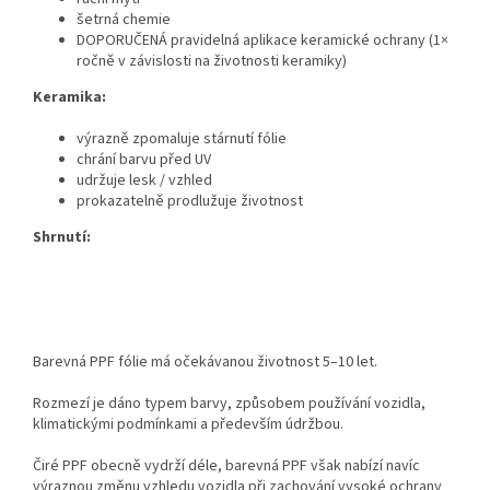
šetrná chemie
DOPORUČENÁ pravidelná aplikace keramické ochrany (1×
ročně v závislosti na životnosti keramiky)
Keramika:
výrazně zpomaluje stárnutí fólie
chrání barvu před UV
udržuje lesk / vzhled
prokazatelně prodlužuje životnost
Shrnutí:
Barevná PPF fólie má očekávanou životnost 5–10 let.
Rozmezí je dáno typem barvy, způsobem používání vozidla,
klimatickými podmínkami a především údržbou.
Čiré PPF obecně vydrží déle, barevná PPF však nabízí navíc
výraznou změnu vzhledu vozidla při zachování vysoké ochrany