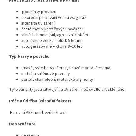
Proč se životnost barevné PPF liší?
podmínky provozu
celoroční parkování venku vs. garáž
intenzita UV záření
časté mytí v kartáčových myčkách
silniční chemie (sůl, agresivní čističe)
auto denně venku = blíž k 5 letům
auto garážované = klidně 8–10 let
Typ barvy a povrchu
tmavé, syté barvy (černá, tmavě modrá, červená)
matné a saténové povrchy
perleť, chameleon, metalické pigmenty
Tyto varianty jsou citlivější na UV záření než světlé a lesklé fólie.
Péče a údržba (zásadní faktor)
Barevná PPF není bezúdržbová.
Doporučeno:
ruční mytí