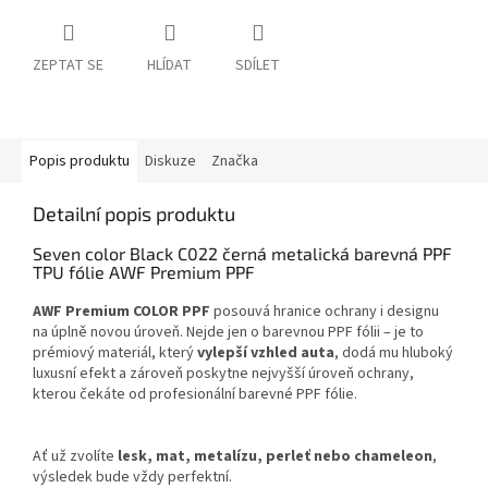
ZEPTAT SE
HLÍDAT
SDÍLET
Popis produktu
Diskuze
Značka
Detailní popis produktu
Seven color Black C022 černá metalická barevná PPF
TPU fólie AWF Premium PPF
AWF Premium COLOR PPF
posouvá hranice ochrany i designu
na úplně novou úroveň. Nejde jen o barevnou PPF fólii – je to
prémiový materiál, který
vylepší vzhled auta
, dodá mu hluboký
luxusní efekt a zároveň poskytne nejvyšší úroveň ochrany,
kterou čekáte od profesionální barevné PPF fólie.
Ať už zvolíte
lesk, mat, metalízu, perleť nebo chameleon
,
výsledek bude vždy perfektní.