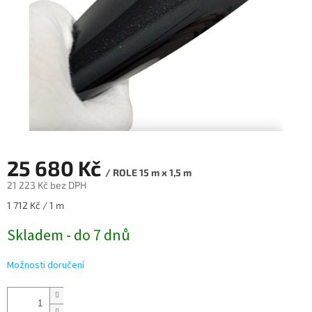
25 680 Kč
/ ROLE 15 m x 1,5 m
21 223 Kč bez DPH
Měrná
1 712 Kč / 1 m
cena:
Skladem - do 7 dnů
Možnosti doručení