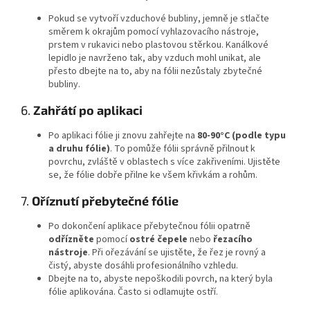
Pokud se vytvoří vzduchové bubliny, jemně je stlačte
směrem k okrajům pomocí vyhlazovacího nástroje,
prstem v rukavici nebo plastovou stěrkou. Kanálkové
lepidlo je navrženo tak, aby vzduch mohl unikat, ale
přesto dbejte na to, aby na fólii nezůstaly zbytečné
bubliny.
6.
Zahřátí po aplikaci
Po aplikaci fólie ji znovu zahřejte na
80-90°C (podle typu
a druhu fólie)
. To pomůže fólii správně přilnout k
povrchu, zvláště v oblastech s více zakřiveními. Ujistěte
se, že fólie dobře přilne ke všem křivkám a rohům.
7.
Oříznutí přebytečné fólie
Po dokončení aplikace přebytečnou fólii opatrně
odřízněte
pomocí
ostré čepele
nebo
řezacího
nástroje
. Při ořezávání se ujistěte, že řez je rovný a
čistý, abyste dosáhli profesionálního vzhledu.
Dbejte na to, abyste nepoškodili povrch, na který byla
fólie aplikována. Často si odlamujte ostří.