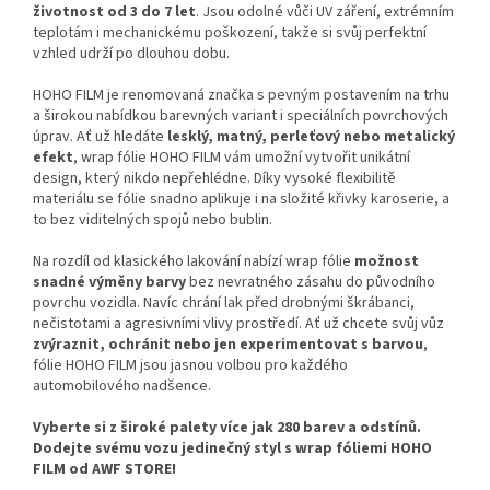
životnost od 3 do 7 let
. Jsou odolné vůči UV záření, extrémním
teplotám i mechanickému poškození, takže si svůj perfektní
vzhled udrží po dlouhou dobu.
HOHO FILM je renomovaná značka s pevným postavením na trhu
a širokou nabídkou barevných variant i speciálních povrchových
úprav. Ať už hledáte
lesklý, matný, perleťový nebo metalický
efekt
, wrap fólie HOHO FILM vám umožní vytvořit unikátní
design, který nikdo nepřehlédne. Díky vysoké flexibilitě
materiálu se fólie snadno aplikuje i na složité křivky karoserie, a
to bez viditelných spojů nebo bublin.
Na rozdíl od klasického lakování nabízí wrap fólie
možnost
snadné výměny barvy
bez nevratného zásahu do původního
povrchu vozidla. Navíc chrání lak před drobnými škrábanci,
nečistotami a agresivními vlivy prostředí. Ať už chcete svůj vůz
zvýraznit, ochránit nebo jen experimentovat s barvou
,
fólie HOHO FILM jsou jasnou volbou pro každého
automobilového nadšence.
Vyberte si z široké palety více jak 280 barev a odstínů.
Dodejte svému vozu jedinečný styl s wrap fóliemi HOHO
FILM od AWF STORE!