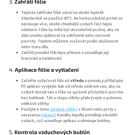
3.
Zahřátí fólie
Teplota zahřívání fólie závisí na okolní teplotě.
Standardně se používá 90°C. Na horkovzdušné pistoli se
nastavuje více, okolní chladnější vzduch část tepla
odebere. Fólie by měla být dostatečně pružná, aby se
dala snadno aplikovat na zakřivené nebo nerovné
povrchy. Teplotu můžeme zvyšovat podle zkušenosti
nebo tvaru dílu.
Zahřátí pomáhá fólii lépe přilnout a usnadňuje její
tvarování a natahování.
4.
Aplikace fólie a vytlačení
Začněte vytlačovat fólii od
středu
a pomalu ji přitlačujte.
Při aplikaci vyvíjejte tlak od středu směrem ven, aby se
vzduch dostal ven a fólie se správně přichytila k povrchu
bez bublinek. Tah a stopu stěrky překrývejte o polovinu
velikosti stěrky.
Použijte k tomu
správné stěrky
s filcem nebo prsty s
nasazenou
rukavicí
. Kanálky lepidla pomáhají odvádět
vzduch, což usnadňuje aplikaci a eliminuje bubliny.
5.
Kontrola vzduchových bublin