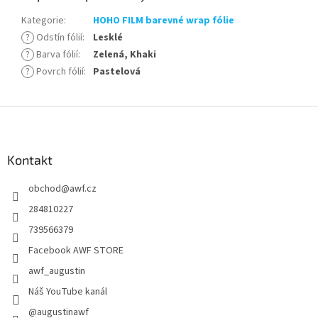
Kategorie
:
HOHO FILM barevné wrap fólie
?
Odstín fólií
:
Lesklé
?
Barva fólií
:
Zelená, Khaki
?
Povrch fólií
:
Pastelová
Z
á
p
a
Kontakt
t
obchod
@
awf.cz
í
284810227
739566379
Facebook AWF STORE
awf_augustin
Náš YouTube kanál
@augustinawf