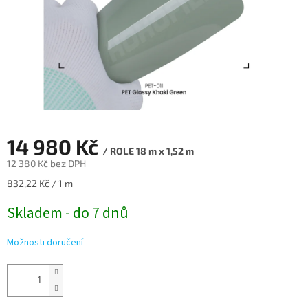
14 980 Kč
/ ROLE 18 m x 1,52 m
12 380 Kč bez DPH
Měrná
832,22 Kč / 1 m
cena:
Skladem - do 7 dnů
Možnosti doručení