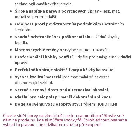
technologii kanálkového lepidla.
Široká nabídka barev a povrchových úprav
– lesk, mat,
metalíza, perleť a další.
Odolnost proti povětrnostním podmínkám
a extrémním
teplotám.
Snadné odstranění bez poškození laku
– žádné zbytky
lepidla.
Možnost rychlé změny barvy
bez nutnosti lakování.
Profesionální i hobby použití
– ideální pro tuning a individuální
úpravy.
Perfektně kopíruje složité tvary a křivky
karoserie.
Vysoce kvalitní materiál
pro maximální přilnavost a
dlouhotrvající vzhled.
Šetrná a cenově dostupná alternativa lakování
.
Ideální pro celopolep i menší dekorační aplikace
.
Dodejte svému vozu osobitý styl
s fóliemi HOHO FILM!
Chcete vidět barvy na vlastní oči, ne jen na monitoru? Stavte se k
nám na prodejnu, kde si můžete vzorky fólií prohlédnout, osahat a
vybrat tu pravou – bez rizika barevného překvapení!