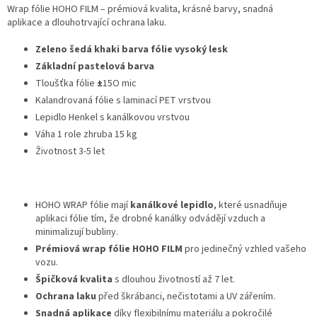
Wrap fólie HOHO FILM – prémiová kvalita, krásné barvy, snadná
aplikace a dlouhotrvající ochrana laku.
Zeleno šedá khaki barva fólie vysoký lesk
Základní pastelová barva
Tloušťka fólie
±
15O mic
Kalandrovaná fólie s laminací PET vrstvou
Lepidlo Henkel s kanálkovou vrstvou
Váha 1 role zhruba 15 kg
Životnost 3-5 let
HOHO WRAP fólie mají
kanálkové lepidlo
, které usnadňuje
aplikaci fólie tím, že drobné kanálky odvádějí vzduch a
minimalizují bubliny.
Prémiová wrap fólie HOHO FILM
pro jedinečný vzhled vašeho
vozu.
Špičková kvalita
s dlouhou životností až 7 let.
Ochrana laku
před škrábanci, nečistotami a UV zářením.
Snadná aplikace
díky flexibilnímu materiálu a pokročilé