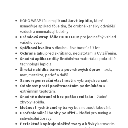
HOHO WRAP fólie mají
kanálkové lepidlo
, které
usnadňuje aplikaci fólie tím, že drobné kanálky odvádějí
vzduch a minimalizují bubliny.
Prémiová wrap fólie HOHO FILM
pro jedinečný vzhled
vašeho vozu.
Špičková kvalita
s dlouhou životností až 7 let.
Ochrana laku
před škrábanci, nečistotami a UV zářením.
Snadná aplikace
díky flexibilnímu materiálu a pokročilé
technologii lepidla.
Široká nabídka barev a povrchových úprav
– lesk,
mat, metalíza, perleť a další.
Samoregenerační vlastnosti
u vybraných variant.
Odolnost proti povětrnostním podmínkám
a
extrémním teplotám.
Snadné odstranění bez poškození laku
– žádné
zbytky lepidla.
Možnost rychlé změny barvy
bez nutnosti lakování.
Profesionální i hobby použití
– ideální pro tuning a
individuální úpravy.
Perfektně kopíruje složité tvary a křivky
karoserie.