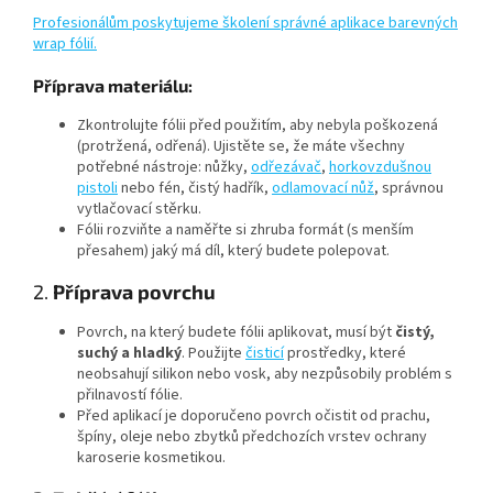
Profesionálům poskytujeme školení správné aplikace barevných
wrap fólií.
Příprava materiálu:
Zkontrolujte fólii před použitím, aby nebyla poškozená
(protržená, odřená). Ujistěte se, že máte všechny
potřebné nástroje: nůžky,
odřezávač
,
horkovzdušnou
pistoli
nebo fén, čistý hadřík,
odlamovací nůž
, správnou
vytlačovací stěrku.
Fólii rozviňte a naměřte si zhruba formát (s menším
přesahem) jaký má díl, který budete polepovat.
2.
Příprava povrchu
Povrch, na který budete fólii aplikovat, musí být
čistý,
suchý a hladký
. Použijte
čisticí
prostředky, které
neobsahují silikon nebo vosk, aby nezpůsobily problém s
přilnavostí fólie.
Před aplikací je doporučeno povrch očistit od prachu,
špíny, oleje nebo zbytků předchozích vrstev ochrany
karoserie kosmetikou.