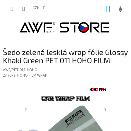
Přejít
NÁKUP
na
CZK
obsah
KOŠÍK
Šedo zelená lesklá wrap fólie Glossy
Khaki Green PET 011 HOHO FILM
AWF/PET-011-HOHO
Značka:
HOHO FILM WRAP