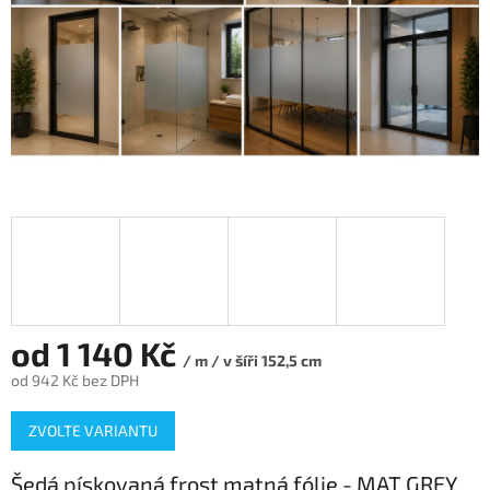
od
1 140 Kč
/ m / v šíři 152,5 cm
od
942 Kč
bez DPH
Měrná
ZVOLTE VARIANTU
cena:
Šedá pískovaná frost matná fólie - MAT GREY