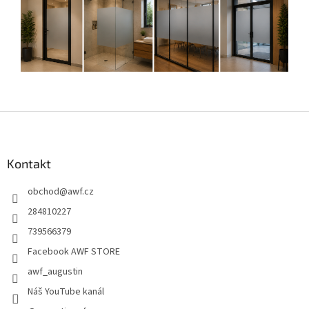
Z
á
p
a
Kontakt
t
obchod
@
awf.cz
í
284810227
739566379
Facebook AWF STORE
awf_augustin
Náš YouTube kanál