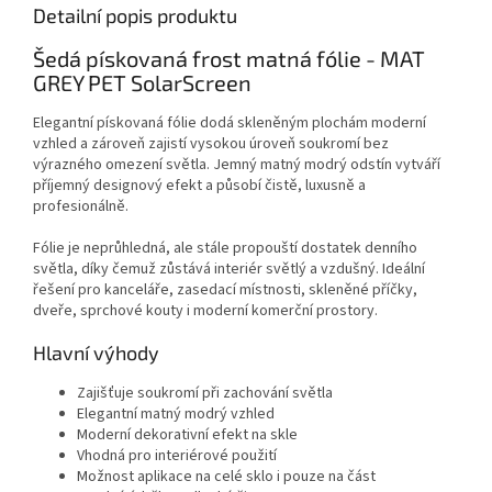
Detailní popis produktu
Šedá pískovaná frost matná fólie - MAT
GREY PET SolarScreen
Elegantní pískovaná fólie dodá skleněným plochám moderní
vzhled a zároveň zajistí vysokou úroveň soukromí bez
výrazného omezení světla. Jemný matný modrý odstín vytváří
příjemný designový efekt a působí čistě, luxusně a
profesionálně.
Fólie je neprůhledná, ale stále propouští dostatek denního
světla, díky čemuž zůstává interiér světlý a vzdušný. Ideální
řešení pro kanceláře, zasedací místnosti, skleněné příčky,
dveře, sprchové kouty i moderní komerční prostory.
Hlavní výhody
Zajišťuje soukromí při zachování světla
Elegantní matný modrý vzhled
Moderní dekorativní efekt na skle
Vhodná pro interiérové použití
Možnost aplikace na celé sklo i pouze na část