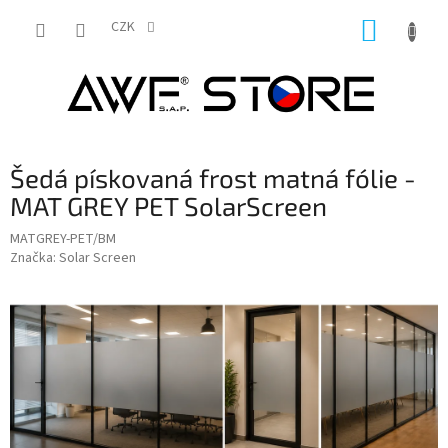
Přejít
NÁKUP
na
CZK
obsah
KOŠÍK
Šedá pískovaná frost matná fólie -
MAT GREY PET SolarScreen
MATGREY-PET/BM
Značka:
Solar Screen