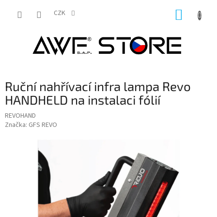
Přejít
NÁKUP
na
CZK
obsah
KOŠÍK
Ruční nahřívací infra lampa Revo
HANDHELD na instalaci fólií
REVOHAND
Značka:
GFS REVO