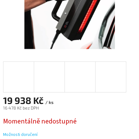
19 938 Kč
/ ks
16 478 Kč bez DPH
Měrná
Momentálně nedostupné
cena:
Možnosti doručení