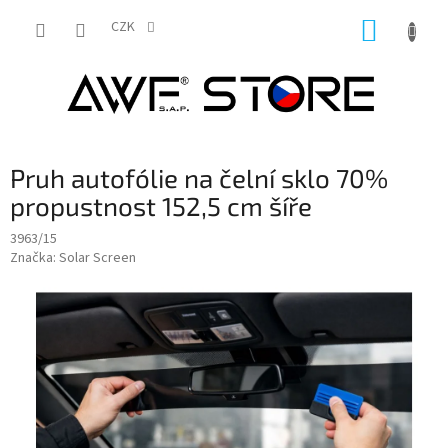
Přejít
NÁKUP
na
CZK
obsah
KOŠÍK
Pruh autofólie na čelní sklo 70%
propustnost 152,5 cm šíře
3963/15
Značka:
Solar Screen