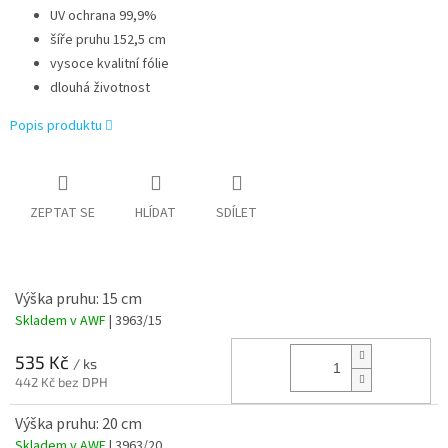
UV ochrana 99,9%
šíře pruhu 152,5 cm
vysoce kvalitní fólie
dlouhá životnost
Popis produktu
ZEPTAT SE
HLÍDAT
SDÍLET
Výška pruhu: 15 cm
Skladem v AWF
| 3963/15
535 Kč
/ ks
442 Kč bez DPH
Výška pruhu: 20 cm
Skladem v AWF
| 3963/20