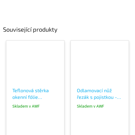
Související produkty
Teflonová stěrka
Odlamovací nůž
okenní fólie
řezák s pojistkou -
autofólie černá
skalpel na 9mm
Skladem v AWF
Skladem v AWF
odlamovací čepele