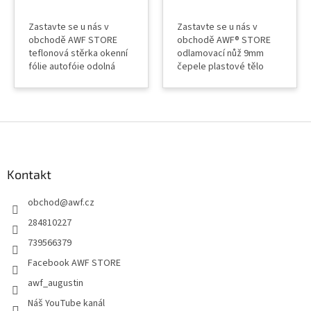
Zastavte se u nás v
Zastavte se u nás v
obchodě AWF STORE
obchodě AWF® STORE
teflonová stěrka okenní
odlamovací nůž 9mm
fólie autofóie odolná
čepele plastové tělo
teplotám
automatická brzda
Z
á
p
a
Kontakt
t
obchod
@
awf.cz
í
284810227
739566379
Facebook AWF STORE
awf_augustin
Náš YouTube kanál