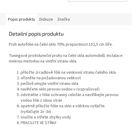
Popis produktu
Diskuze
Značka
Detailní popis produktu
Pruh autofólie na čelní sklo 70% propustnost 152,5 cm šíře.
Tuningové protisluneční pruhy na čelní skla automobilů. Instalace
mokrou metodou na vnitřní stranu skla.
přiložte zrcadlově fólii na venkovní stranu čelního skla
ořízněte na požadovanou velikost
pečlivě umyjte vnitřní stranu skla
navlhčete sklo jarovou vodou v rozprašovači
odstraňte z fólie ochranný celofán a nastříkejte jarovou
vodou fólii z obou stran
opatrně přiložte fólie na sklo a stěrkou vytlačte.
(vytlačujte 2x -3x)
osušte a otřete zbytky vody
PRACUJTE VE STÍNU!