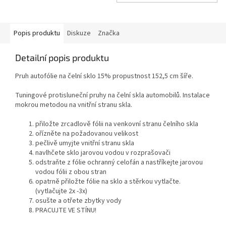
Popis produktu
Diskuze
Značka
Detailní popis produktu
Pruh autofólie na čelní sklo 15% propustnost 152,5 cm šíře.
Tuningové protisluneční pruhy na čelní skla automobilů. Instalace
mokrou metodou na vnitřní stranu skla.
přiložte zrcadlově fólii na venkovní stranu čelního skla
ořízněte na požadovanou velikost
pečlivě umyjte vnitřní stranu skla
navlhčete sklo jarovou vodou v rozprašovači
odstraňte z fólie ochranný celofán a nastříkejte jarovou
vodou fólii z obou stran
opatrně přiložte fólie na sklo a stěrkou vytlačte.
(vytlačujte 2x -3x)
osušte a otřete zbytky vody
PRACUJTE VE STÍNU!