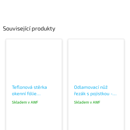
Související produkty
Teflonová stěrka
Odlamovací nůž
okenní fólie
řezák s pojistkou -
autofólie černá
skalpel na 9mm
Skladem v AWF
Skladem v AWF
odlamovací čepele