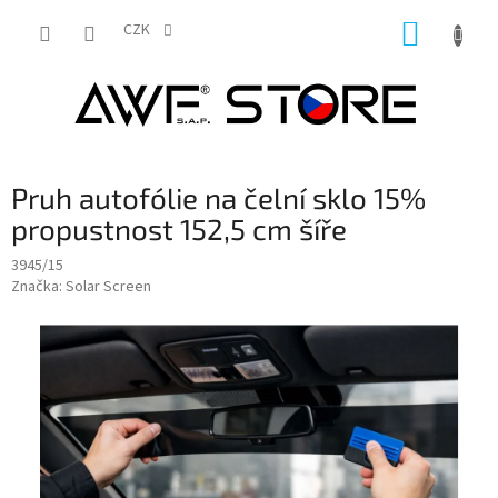
Přejít
NÁKUP
na
CZK
obsah
KOŠÍK
Pruh autofólie na čelní sklo 15%
propustnost 152,5 cm šíře
3945/15
Značka:
Solar Screen