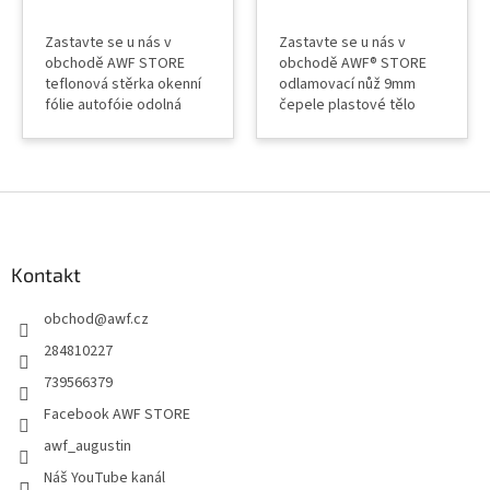
Zastavte se u nás v
Zastavte se u nás v
obchodě AWF STORE
obchodě AWF® STORE
teflonová stěrka okenní
odlamovací nůž 9mm
fólie autofóie odolná
čepele plastové tělo
teplotám
automatická brzda
Z
á
p
a
Kontakt
t
obchod
@
awf.cz
í
284810227
739566379
Facebook AWF STORE
awf_augustin
Náš YouTube kanál