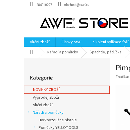
Přejít
284810227
obchod@awf.cz
na
obsah
Akční zboží
Články AWF
Školení aplikace fólií
Domů
Nářadí a pomůcky
Špachtle, pádlíčka
P
Pim
o
Přeskočit
s
Značka:
Kategorie
kategorie
t
r
NOVINKY ZBOŽÍ
a
Výprodej zboží
n
Akční zboží
n
í
Nářadí a pomůcky
p
Horkovzdušné pistole
a
Pomůcky YELLOTOOLS