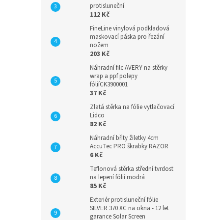
protisluneční
112 Kč
FineLine vinylová podkladová
maskovací páska pro řezání
nožem
203 Kč
Náhradní filc AVERY na stěrky
wrap a ppf polepy
fóliíCK3900001
37 Kč
Zlatá stěrka na fólie vytlačovací
Lidco
82 Kč
Náhradní břity žiletky 4cm
AccuTec PRO škrabky RAZOR
6 Kč
Teflonová stěrka střední tvrdost
na lepení fólií modrá
85 Kč
Exteriér protisluneční fólie
SILVER 370 XC na okna - 12 let
garance Solar Screen