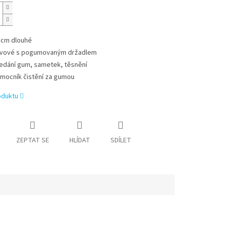
 cm dlouhé
vové s pogumovaným držadlem
edání gum, sametek, těsnění
mocník čistění za gumou
oduktu
ZEPTAT SE
HLÍDAT
SDÍLET