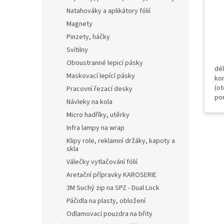
PP
Natahováky a aplikátory fólií
Magnety
Pinzety, háčky
Svítilny
Oboustranné lepicí pásky
dé
Maskovací lepící pásky
ko
(o
Pracovní řezací desky
po
Návleky na kola
zv
Micro hadříky, utěrky
gu
det
Infra lampy na wrap
WRA
Klipy role, reklamní držáky, kapoty a
skla
Válečky vytlačování fólií
Aretační přípravky KAROSERIE
3M Suchý zip na SPZ - Dual Lock
Páčidla na plasty, obložení
Odlamovací pouzdra na břity