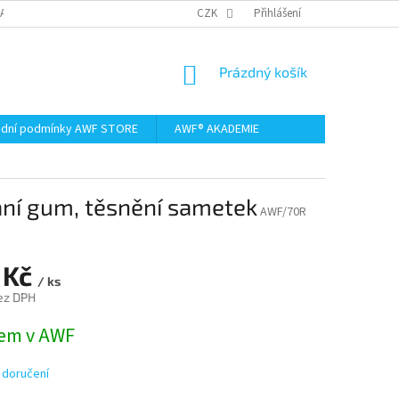
AMACE A VRÁCENÍ ZBOŽÍ
CZK
Přihlášení
NÁKUPNÍ
Prázdný košík
KOŠÍK
dní podmínky AWF STORE
AWF® AKADEMIE
ní gum, těsnění sametek
AWF/70R
 Kč
/ ks
ez DPH
em v AWF
 doručení