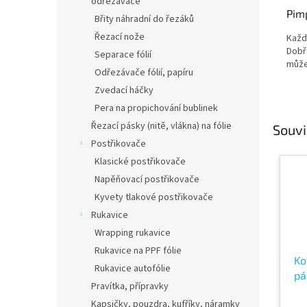
odřezávače
Pim
Břity náhradní do řezáků
Řezací nože
Každ
Dobř
Separace fólií
může
Odřezávače fólií, papíru
Zvedací háčky
Pera na propichování bublinek
Řezací pásky (nitě, vlákna) na fólie
Souvi
Postřikovače
Klasické postřikovače
Napěňovací postřikovače
Kyvety tlakové postřikovače
Rukavice
Wrapping rukavice
Rukavice na PPF fólie
Ko
Rukavice autofólie
pá
Pravítka, přípravky
zv
Kapsičky, pouzdra, kufříky, náramky
zv