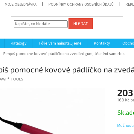
MOJE OBJEDNÁVKA
PODMÍNKY OCHRANY OSOBNÍCH ÚDAJŮ
REKL
HLEDAT
Katalogy
Fólie Vám nainstalujeme
Kontakty
Obcho
Pimpiš pomocné kovové pádlíčko na zvedání gum, těsnění sametek
piš pomocné kovové pádlíčko na zvedá
AWF® TOOLS
203
168 Kč b
Měrná
Sklad
cena:
Možnosti