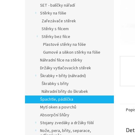
n
SET - balíčky nářadí
e
Stěrky na fólie
l
Zařezávače stěrek
Stěrky s filcem
Stěrky bez filce
Plastové stěrky na fólie
Gumové a silikon stěrky na fólie
Náhradní filce na stěrky
Držáky vytlačovacích stěrek
Škrabky + břity (náhradní)
Škrabky s břity
Náhradní břity do škrabek
Špachtle, pádlíčka
Mytí oken a povrchů
Popi
Absorpční šňůry
Stojany zvedáky a držáky fólií
Det
Nože, pera, břity, separace,