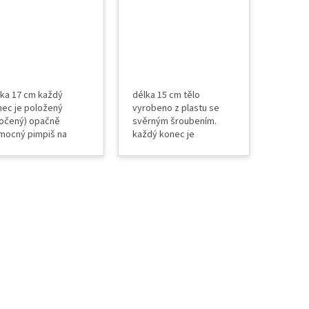
F WRAP
lka 17 cm každý
délka 15 cm tělo
nec je položený
vyrobeno z plastu se
točený) opačně
svěrným šroubením.
mocný pimpiš na
každý konec je
edání těsnění a gum
položený (otočený)
my oken a dveří
opačně pomocný pimpiš
ailní práce s PPF a
na zvedání těsnění a
P fólií
gum gumy oken a dveří
detailní práce s PPF a
WRAP fólií