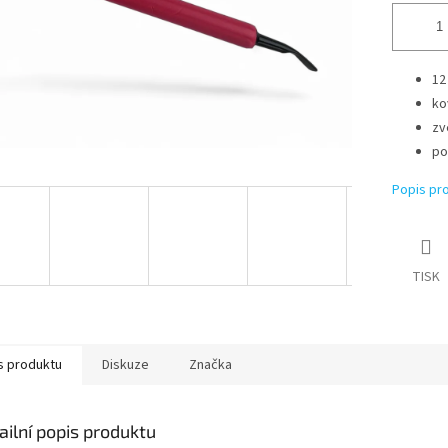
12
ko
zv
po
Popis pr
TISK
s produktu
Diskuze
Značka
ailní popis produktu