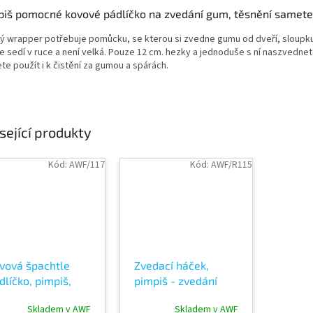
piš pomocné kovové pádlíčko na zvedání gum, těsnění samet
ý wrapper potřebuje pomůcku, se kterou si zvedne gumu od dveří, sloupku,
e sedí v ruce a není velká. Pouze 12 cm. hezky a jednoduše s ní naszvednete
te použít i k čistění za gumou a spárách.
sející produkty
Kód:
AWF/117
Kód:
AWF/R115
vová špachtle
Zvedací háček,
dlíčko, pimpiš,
pimpiš - zvedání
edací háček -
gum a fólií PPF
Skladem v AWF
Skladem v AWF
edání gum a fólií
WRAP