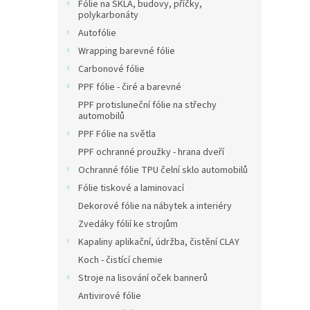
Fólie na SKLA, budovy, příčky,
polykarbonáty
Autofólie
Wrapping barevné fólie
Carbonové fólie
PPF fólie - čiré a barevné
PPF protisluneční fólie na střechy
automobilů
PPF Fólie na světla
PPF ochranné proužky - hrana dveří
Ochranné fólie TPU čelní sklo automobilů
Fólie tiskové a laminovací
Dekorové fólie na nábytek a interiéry
Zvedáky fólií ke strojům
Kapaliny aplikační, údržba, čistění CLAY
Koch - čistící chemie
Stroje na lisování oček bannerů
Antivirové fólie