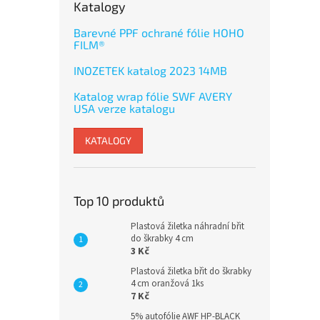
Katalogy
Barevné PPF ochrané fólie HOHO
FILM®
INOZETEK katalog 2023 14MB
Katalog wrap fólie SWF AVERY
USA verze katalogu
KATALOGY
Top 10 produktů
Plastová žiletka náhradní břit
do škrabky 4 cm
3 Kč
Plastová žiletka břit do škrabky
4 cm oranžová 1ks
7 Kč
5% autofólie AWF HP-BLACK