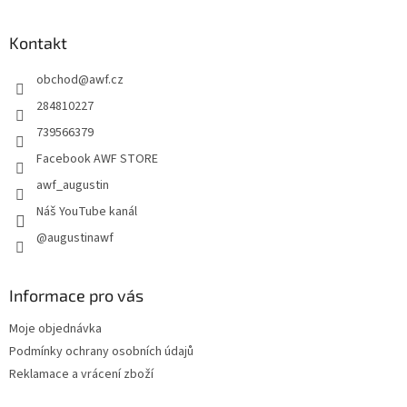
á
p
a
Kontakt
t
obchod
@
awf.cz
í
284810227
739566379
Facebook AWF STORE
awf_augustin
Náš YouTube kanál
@augustinawf
Informace pro vás
Moje objednávka
Podmínky ochrany osobních údajů
Reklamace a vrácení zboží