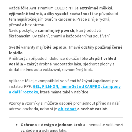
Každá fólie AWF Premium COLOR PPF je
extrémně měkká
,
výjimečně tvárná
, a díky
vysoké roztažnosti
se přizpůsobí i
těm nejnáročnějším tvarům karoserie. Práce s ní je rychlá,
přesná a bez stresu.
Navíc poskytuje
samohojivý povrch
, který odolává
škrábancům, UV záření, chemii a každodennímu používání.
Světlé varianty mají
bílé lepidlo
. Tmavé odstíny používají
černé
lepidlo
.
V některých případech dokonce dokáže fólie
zlepšit vzhled
vozidla
– zakrýt drobné nedostatky laku, sjednotit plochy a
dodat celému autu exkluzivní, rovnoměrný look.
Aplikace fólie je kompatibilní se všemi běžnými kapalinami pro
instalaci PPF:
GEL, FILM-ON, ImmoGel od CARPRO, šampony
a další roztoky
, které máme také v nabídce.
Vzorky a vzorníky si můžete osobně prohlédnout přímo na naší
adrese obchodu, nebo si je
objednat
a nechat zaslat
.
Ochrana + design v jednom kroku
– nemusíte volit mezi
vzhledem a ochranou laku.