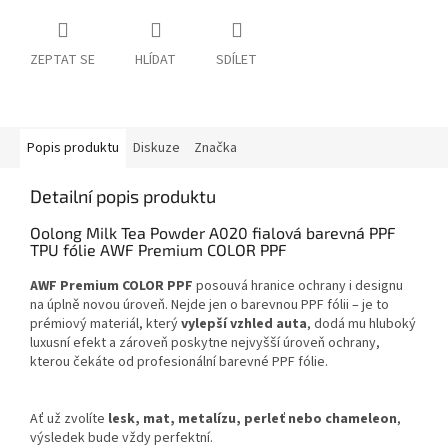
ZEPTAT SE
HLÍDAT
SDÍLET
Popis produktu
Diskuze
Značka
Detailní popis produktu
Oolong Milk Tea Powder A020 fialová barevná PPF
TPU fólie AWF Premium COLOR PPF
AWF Premium COLOR PPF
posouvá hranice ochrany i designu
na úplně novou úroveň. Nejde jen o barevnou PPF fólii – je to
prémiový materiál, který
vylepší vzhled auta
, dodá mu hluboký
luxusní efekt a zároveň poskytne nejvyšší úroveň ochrany,
kterou čekáte od profesionální barevné PPF fólie.
Ať už zvolíte
lesk, mat, metalízu, perleť nebo chameleon
,
výsledek bude vždy perfektní.