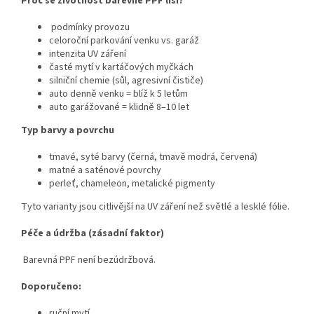
Proč se životnost barevné PPF liší?
podmínky provozu
celoroční parkování venku vs. garáž
intenzita UV záření
časté mytí v kartáčových myčkách
silniční chemie (sůl, agresivní čističe)
auto denně venku = blíž k 5 letům
auto garážované = klidně 8–10 let
Typ barvy a povrchu
tmavé, syté barvy (černá, tmavě modrá, červená)
matné a saténové povrchy
perleť, chameleon, metalické pigmenty
Tyto varianty jsou citlivější na UV záření než světlé a lesklé fólie.
Péče a údržba (zásadní faktor)
Barevná PPF není bezúdržbová.
Doporučeno:
ruční mytí