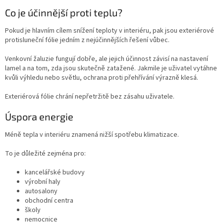
Co je účinnější proti teplu?
Pokud je hlavním cílem snížení teploty v interiéru, pak jsou exteriérové
protisluneční fólie jedním z nejúčinnějších řešení vůbec.
Venkovní žaluzie fungují dobře, ale jejich účinnost závisí na nastavení
lamel a na tom, zda jsou skutečně zatažené. Jakmile je uživatel vytáhne
kvůli výhledu nebo světlu, ochrana proti přehřívání výrazně klesá.
Exteriérová fólie chrání nepřetržitě bez zásahu uživatele.
Úspora energie
Méně tepla v interiéru znamená nižší spotřebu klimatizace.
To je důležité zejména pro:
kancelářské budovy
výrobní haly
autosalony
obchodní centra
školy
nemocnice