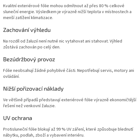
Kvalitní exteriérové fólie mohou odmítnout až přes 80 % celkové
sluneční energie. Výsledkem je výrazně nižší teplota v místnostech a
menší zatížení klimatizace.
Zachování výhledu
Na rozdíl od žaluzií není nutné nic vytahovat ani stahovat. Výhled
zůstává zachován po celý den.
Bezúdržbový provoz
Fólie neobsahují žádné pohyblivé části. Nepotřebují servis, motory ani
ovládání.
Nižší pořizovací náklady
Ve většině případů představují exteriérové fólie výrazně ekonomičtější
řešení než venkovní žaluzie.
UV ochrana
Protisluneční fólie blokují až 99 % UV záření, které způsobuje blednutí
nábytku, podlah, zboží a vybavení interiéru.