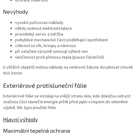
ochrana soukromí
Nevýhody
vysoké pořizovací náklady
někdy nutnost elektroinstalace
pravidelný servis a údržba
pohyblivé mechanické části podléhající opotřebení
citlivost na vítr, kroupy a námrazu
při zatažení výrazně omezují výhled ven
neúčinnost proti přenosu tepla (pouze částečně)
U větších objektů mohou náklady na venkovní žaluzie dosahovat stovek
tisíc korun.
Exteriérové protisluneční fólie
Exteriérové fólie se instalují na vnější stranu skla, kde dokážou odrazit
značnou část sluneční energie ještě před jejím vstupem do skleněné
výplně. Dle typu použité fólie.
Hlavní výhody
Maximální tepelná ochrana