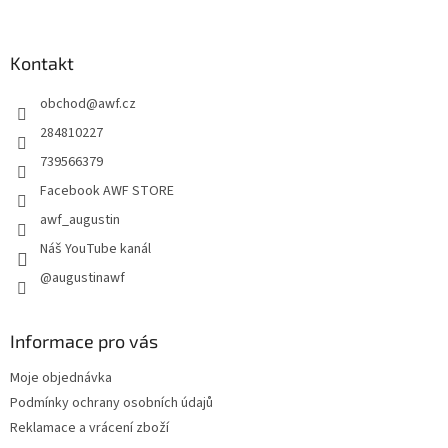
á
p
a
Kontakt
t
obchod
@
awf.cz
í
284810227
739566379
Facebook AWF STORE
awf_augustin
Náš YouTube kanál
@augustinawf
Informace pro vás
Moje objednávka
Podmínky ochrany osobních údajů
Reklamace a vrácení zboží