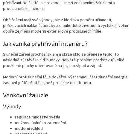
přehřívání. Nejčastěji se rozhodují mezi venkovními žaluziemi a
protislunečními fóliemi.
Obě řešení mají své výhody, ale z hlediska poměru účinnosti,
pořizovacích nákladů, údržby a dlouhodobé životnosti vycházejí velmi
dobře zejména moderní exteriérové protisluneční fólie.
Jak vzniká přehřívání interiéru?
Sluneční záření prochází sklem a skrze sklo se přenese teplo. To
následně zůstává uvnitř budovy. Největší problém představují velké
prosklené plochy orientované na jih, jihozápad a západ.
Moderní protisluneční fólie dokážou významnou část sluneční energie
zastavit ještě před tím, než pronikne do interiéru.
Venkovní žaluzie
Výhody
regulace množství světla
možnost úplného zatemnění
moderní vzhled