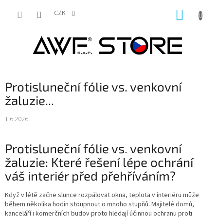
Přejít
NÁKUP
na
CZK
obsah
KOŠÍK
Protisluneční fólie vs. venkovní
žaluzie...
1.6.2026
Protisluneční fólie vs. venkovní
žaluzie: Které řešení lépe ochrání
váš interiér před přehříváním?
Když v létě začne slunce rozpálovat okna, teplota v interiéru může
během několika hodin stoupnout o mnoho stupňů. Majitelé domů,
kanceláří i komerčních budov proto hledají účinnou ochranu proti