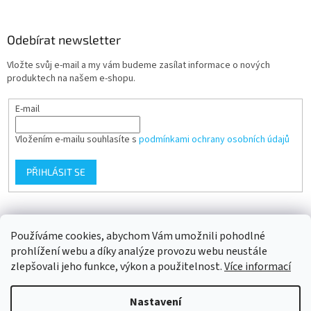
Odebírat newsletter
Vložte svůj e-mail a my vám budeme zasílat informace o nových
produktech na našem e-shopu.
E-mail
Vložením e-mailu souhlasíte s
podmínkami ochrany osobních údajů
PŘIHLÁSIT SE
Přijímáme online platby
Používáme cookies, abychom Vám umožnili pohodlné
prohlížení webu a díky analýze provozu webu neustále
zlepšovali jeho funkce, výkon a použitelnost.
Více informací
Nastavení
Vytvořil Shoptet