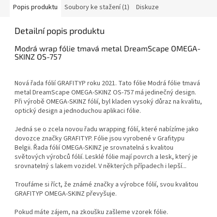
Popis produktu
Soubory ke stažení (1)
Diskuze
Detailní popis produktu
Modrá wrap fólie tmavá metal DreamScape OMEGA-
SKINZ OS-757
Nová řada fólií GRAFITYP roku 2021. Tato fólie Modrá fólie tmavá
metal DreamScape OMEGA-SKINZ OS-757 má jedinečný design.
Při výrobě OMEGA-SKINZ fólií, byl kladen vysoký důraz na kvalitu,
optický design a jednoduchou aplikaci fólie.
Jedná se o zcela novou řadu wrapping fólií, které nabízíme jako
dovozce značky GRAFITYP. Fólie jsou vyrobené v Grafitypu
Belgii. Řada fólií OMEGA-SKINZ je srovnatelná s kvalitou
světových výrobců fólií. Lesklé fólie mají povrch a lesk, který je
srovnatelný s lakem vozidel. V některých případech i lepší...
Troufáme si říct, že známé značky a výrobce fólií, svou kvalitou
GRAFITYP OMEGA-SKINZ převyšuje.
Pokud máte zájem, na zkoušku zašleme vzorek fólie.