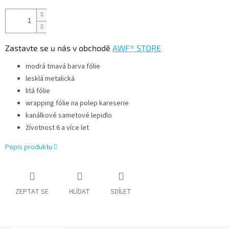
Zastavte se u nás v obchodě
AWF® STORE
modrá tmavá barva fólie
lesklá metalická
litá fólie
wrapping fólie na polep kareserie
kanálkové sametové lepidlo
žívotnost 6 a více let
Popis produktu
ZEPTAT SE
HLÍDAT
SDÍLET