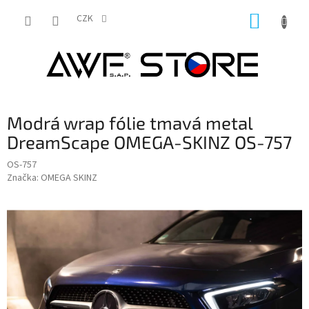
Přejít
NÁKUP
na
CZK
obsah
KOŠÍK
Modrá wrap fólie tmavá metal
DreamScape OMEGA-SKINZ OS-757
OS-757
Značka:
OMEGA SKINZ