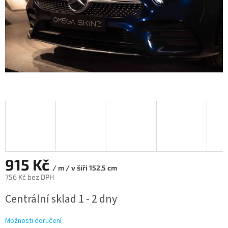
915 Kč
/ m / v šíři 152,5 cm
756 Kč bez DPH
Měrná
Centrální sklad 1 - 2 dny
cena:
Možnosti doručení