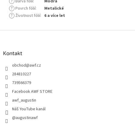
?
Barva fólií
:
Modrá
?
Povrch fólií
:
Metalické
?
Životnost fólií
:
6 a více let
Z
á
p
a
Kontakt
t
obchod
@
awf.cz
í
284810227
739566379
Facebook AWF STORE
awf_augustin
Náš YouTube kanál
@augustinawf